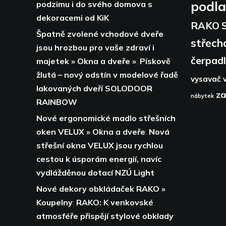
podl
podzimu i do svého domova s
dekoracemi od KiK
RAKO
Špatně zvolené vchodové dveře
střech
jsou hrozbou pro vaše zdraví i
čerpad
majetek » Okna a dveře »
:
Pískově
žlutá – nový odstín v modelové řadě
vysavač
lakovaných dveří SOLODOOR
za
nábytek
RAINBOW
Nové ergonomické madlo střešních
oken VELUX » Okna a dveře
:
Nová
střešní okna VELUX jsou rychlou
cestou k úsporám energií,
navíc
vydlážděnou dotací NZÚ Light
Nové dekory obkládaček RAKO »
Koupelny
:
RAKO: K venkovské
atmosféře přispějí stylové obklady