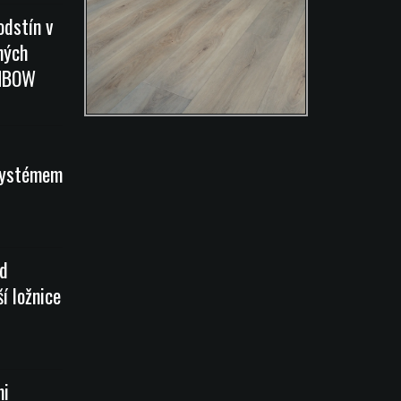
odstín v
ných
INBOW
systémem
od
í ložnice
mi