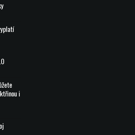
ky
vyplatí
LO
ůžete
ktřinou i
oj