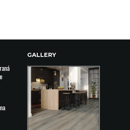
GALLERY
íraná
e
na