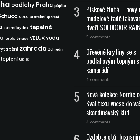
aha
podlahy
Praha
půjčka
Pískově žlutá – nový 
Schüco
modelové řadě lakova
SOLO
stavební spoření
dveří SOLODOOR RA
a
tepelné
střešní krytina
lo
5 comments
voda
VELUX
teplo
terasa
zahrada
vytápění
Dřevěné krytiny se s
Zahradní
teplení
podlahovým topným 
úklid
kamarádí
4 comments
Nová kolekce Nordic 
Kvalitexu vnese do vaš
skandinávský klid
4 comments
Ozdobte stůl luxusní