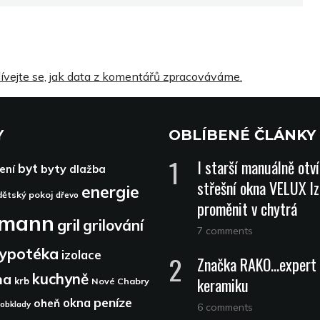
ívejte se, jak data z komentářů zpracováváme.
Y
OBLÍBENÉ ČLÁNKY
I starší manuálně otv
byt
byty
ení
dlažba
střešní okna VELUX lz
energie
dětský pokoj
dřevo
proměnit v chytrá
dmann
gril
grilování
7 comments
ypotéka
izolace
Značka RAKO…expert 
kuchyně
na
keramiku
krb
Nové Chabry
peníze
okna
oheň
obklady
6 comments