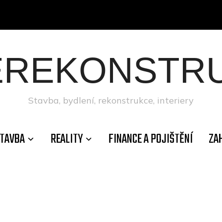
ÉREKONSTRU
Stavba, bydlení, rekonstrukce, interiery
TAVBA
REALITY
FINANCE A POJIŠTĚNÍ
ZA