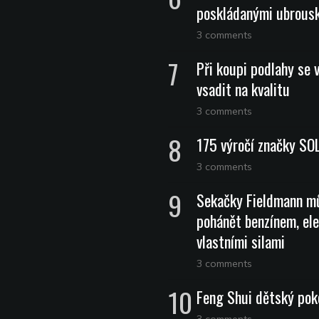
poskládanými ubrous
3 comments
Při koupi podlahy se 
vsadit na kvalitu
3 comments
175 výročí značky SO
3 comments
Sekačky Fieldmann m
pohánět benzínem, ele
vlastními silami
3 comments
Feng Shui dětský pok