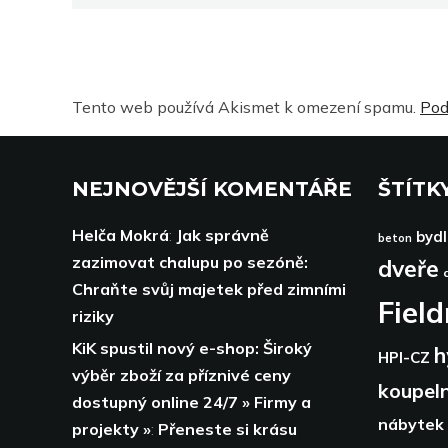
Tento web používá Akismet k omezení spamu.
Pod
NEJNOVĚJŠÍ KOMENTÁŘE
ŠTÍTK
Helča Mokrá
:
Jak správně
bydl
beton
zazimovat chalupu po sezóně:
dveře
Chraňte svůj majetek před zimními
Fiel
riziky
KiK spustil nový e-shop: Široký
h
HPI-CZ
výběr zboží za příznivé ceny
koupel
dostupný online 24/7 » Firmy a
nábytek
projekty »
:
Přeneste si krásu