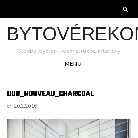
BYTOVÉREKO
Stavba, bydlení, rekonstrukce, interiery
MENU
DUB_NOUVEAU_CHARCOAL
on
20.2.2016