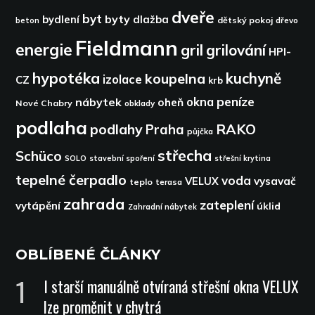
dveře
byt
byty
bydlení
dlažba
dětský pokoj
dřevo
beton
Fieldmann
energie
gril
grilování
HPI-
hypotéka
kuchyně
koupelna
izolace
CZ
krb
peníze
okna
nábytek
oheň
Nové Chabry
obklady
podlaha
podlahy
RAKO
Praha
půjčka
střecha
Schüco
SOLO
stavební spoření
střešní krytina
tepelné čerpadlo
voda
VELUX
vysavač
teplo
terasa
zahrada
zateplení
vytápění
úklid
Zahradní nábytek
OBLÍBENÉ ČLÁNKY
I starší manuálně otvíraná střešní okna VELUX
lze proměnit v chytrá