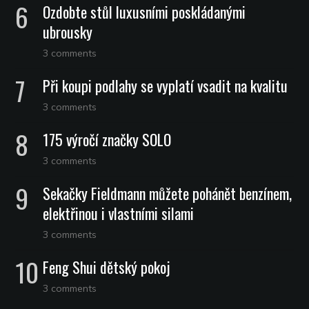
Ozdobte stůl luxusními poskládanými
ubrousky
3 comments
Při koupi podlahy se vyplatí vsadit na kvalitu
3 comments
175 výročí značky SOLO
3 comments
Sekačky Fieldmann můžete pohánět benzínem,
elektřinou i vlastními silami
3 comments
Feng Shui dětský pokoj
3 comments