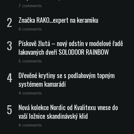
7 comments
Značka RAKO…expert na keramiku
6 comments
Pískově žlutá – nový odstín v modelové řadě
lakovaných dveří SOLODOOR RAINBOW
5 comments
Dřevěné krytiny se s podlahovým topným
systémem kamarádí
4 comments
Nová kolekce Nordic od Kvalitexu vnese do
vaší ložnice skandinávský klid
4 comments