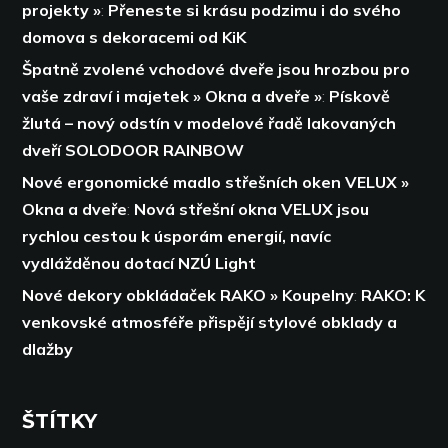
projekty »
:
Přeneste si krásu podzimu i do svého
domova s dekoracemi od KiK
Špatně zvolené vchodové dveře jsou hrozbou pro
vaše zdraví i majetek » Okna a dveře »
:
Pískově
žlutá – nový odstín v modelové řadě lakovaných
dveří SOLODOOR RAINBOW
Nové ergonomické madlo střešních oken VELUX »
Okna a dveře
:
Nová střešní okna VELUX jsou
rychlou cestou k úsporám energií,
navíc
vydlážděnou dotací NZÚ Light
Nové dekory obkládaček RAKO » Koupelny
:
RAKO: K
venkovské atmosféře přispějí stylové obklady a
dlažby
ŠTÍTKY