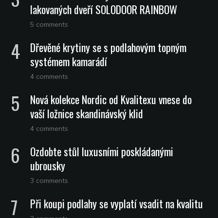
lakovaných dveří SOLODOOR RAINBOW
5 comments
Dřevěné krytiny se s podlahovým topným
systémem kamarádí
4 comments
Nová kolekce Nordic od Kvalitexu vnese do
vaší ložnice skandinávský klid
4 comments
Ozdobte stůl luxusními poskládanými
ubrousky
3 comments
Při koupi podlahy se vyplatí vsadit na kvalitu