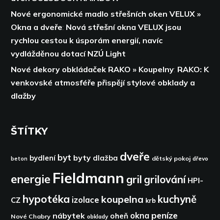
Nové ergonomické madlo střešních oken VELUX »
Okna a dveře
:
Nová střešní okna VELUX jsou
rychlou cestou k úsporám energií,
navíc
vydlážděnou dotací NZÚ Light
Nové dekory obkládaček RAKO » Koupelny
:
RAKO: K
venkovské atmosféře přispějí stylové obklady a
dlažby
ŠTÍTKY
dveře
byt
byty
bydlení
dlažba
dětský pokoj
dřevo
beton
Fieldmann
energie
gril
grilování
HPI-
hypotéka
kuchyně
koupelna
izolace
CZ
krb
peníze
okna
nábytek
oheň
Nové Chabry
obklady