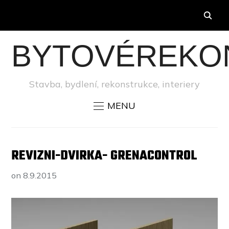
BYTOVÉREKO
Stavba, bydlení, rekonstrukce, interiery
MENU
REVIZNI-DVIRKA- GRENACONTROL
on
8.9.2015