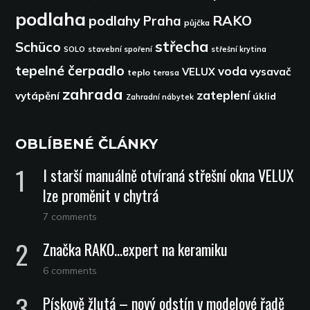
podlaha
podlahy
RAKO
Praha
půjčka
střecha
Schüco
SOLO
stavební spoření
střešní krytina
tepelné čerpadlo
voda
VELUX
vysavač
teplo
terasa
zahrada
zateplení
vytápění
úklid
Zahradní nábytek
OBLÍBENÉ ČLÁNKY
I starší manuálně otvíraná střešní okna VELUX
lze proměnit v chytrá
7 comments
Značka RAKO…expert na keramiku
6 comments
Pískově žlutá – nový odstín v modelové řadě