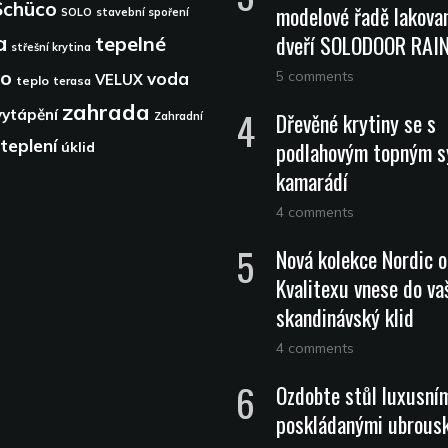
Schüco
modelové řadě lakova
SOLO
stavební spoření
dveří SOLODOOR RA
a
tepelné
střešní krytina
lo
5 comments
voda
VELUX
teplo
terasa
zahrada
vytápění
Dřevěné krytiny se s
Zahradní
teplení
podlahovým topným 
úklid
kamarádí
4 comments
Nová kolekce Nordic 
Kvalitexu vnese do vaš
skandinávský klid
4 comments
Ozdobte stůl luxusní
poskládanými ubrous