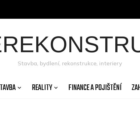
ÉREKONSTRU
Stavba, bydlení, rekonstrukce, interiery
TAVBA
REALITY
FINANCE A POJIŠTĚNÍ
ZA