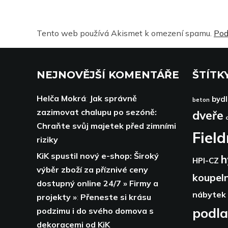
Tento web používá Akismet k omezení spamu.
Pod
NEJNOVĚJŠÍ KOMENTÁŘE
ŠTÍTK
Helča Mokrá
:
Jak správně
bydl
beton
zazimovat chalupu po sezóně:
dveře
Chraňte svůj majetek před zimními
Fiel
riziky
KiK spustil nový e-shop: Široký
h
HPI-CZ
výběr zboží za příznivé ceny
koupel
dostupný online 24/7 » Firmy a
nábytek
projekty »
:
Přeneste si krásu
podl
podzimu i do svého domova s
dekoracemi od KiK