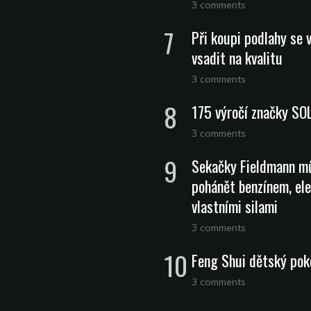
3 comments
Při koupi podlahy se 
vsadit na kvalitu
3 comments
175 výročí značky SO
3 comments
Sekačky Fieldmann m
pohánět benzínem, ele
vlastními silami
3 comments
Feng Shui dětský pok
3 comments