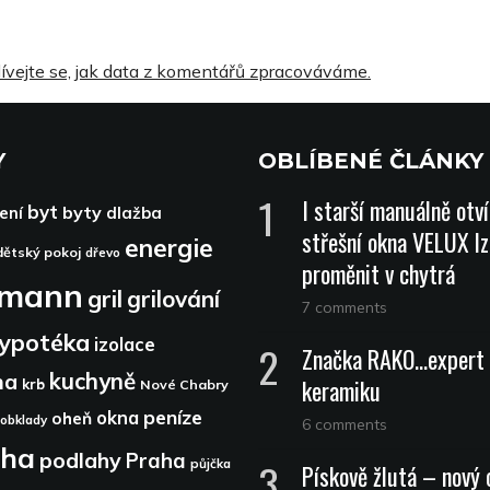
ívejte se, jak data z komentářů zpracováváme.
Y
OBLÍBENÉ ČLÁNKY
I starší manuálně otv
byt
byty
ení
dlažba
střešní okna VELUX lz
energie
dětský pokoj
dřevo
proměnit v chytrá
dmann
gril
grilování
7 comments
ypotéka
izolace
Značka RAKO…expert 
kuchyně
na
keramiku
krb
Nové Chabry
peníze
okna
oheň
obklady
6 comments
aha
podlahy
Praha
půjčka
Pískově žlutá – nový 