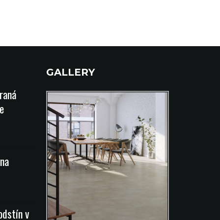
GALLERY
íraná
e
na
odstín v