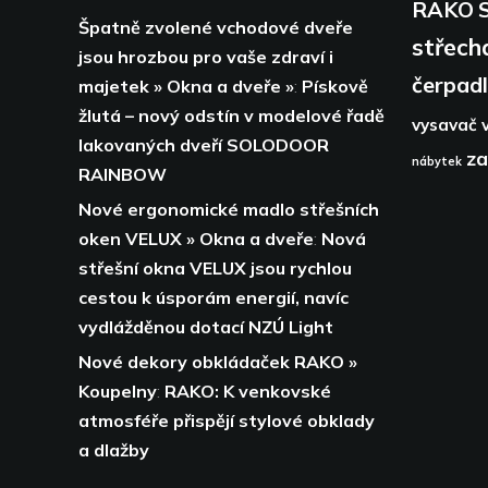
RAKO
Špatně zvolené vchodové dveře
střech
jsou hrozbou pro vaše zdraví i
čerpad
majetek » Okna a dveře »
:
Pískově
žlutá – nový odstín v modelové řadě
vysavač
lakovaných dveří SOLODOOR
za
nábytek
RAINBOW
Nové ergonomické madlo střešních
oken VELUX » Okna a dveře
:
Nová
střešní okna VELUX jsou rychlou
cestou k úsporám energií,
navíc
vydlážděnou dotací NZÚ Light
Nové dekory obkládaček RAKO »
Koupelny
:
RAKO: K venkovské
atmosféře přispějí stylové obklady
a dlažby