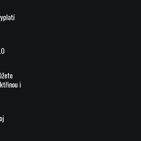
vyplatí
LO
ůžete
ktřinou i
oj