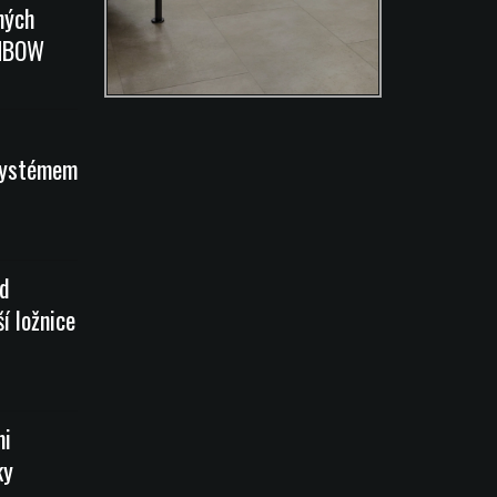
ných
INBOW
systémem
od
í ložnice
mi
ky