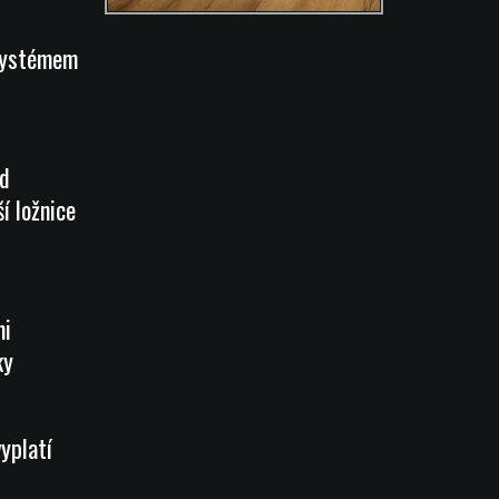
systémem
od
í ložnice
mi
ky
vyplatí