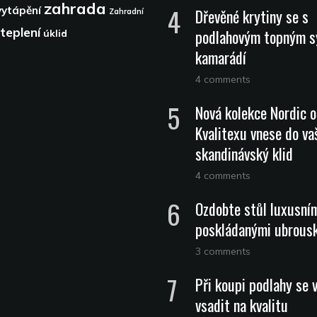
zahrada
vytápění
Dřevěné krytiny se s
Zahradní
teplení
podlahovým topným 
úklid
kamarádí
4 comments
Nová kolekce Nordic 
Kvalitexu vnese do vaš
skandinávský klid
4 comments
Ozdobte stůl luxusní
poskládanými ubrous
3 comments
Při koupi podlahy se 
vsadit na kvalitu