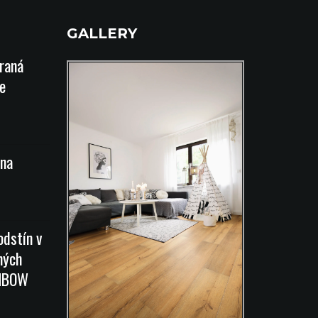
GALLERY
íraná
e
na
odstín v
ných
INBOW