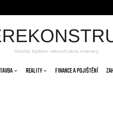
ÉREKONSTRU
Stavba, bydlení, rekonstrukce, interiery
TAVBA
REALITY
FINANCE A POJIŠTĚNÍ
ZA