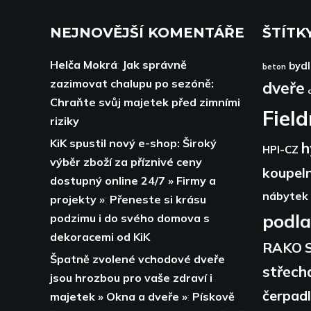
NEJNOVĚJŠÍ KOMENTÁŘE
ŠTÍTK
Helča Mokrá
:
Jak správně
bydl
beton
zazimovat chalupu po sezóně:
dveře
Chraňte svůj majetek před zimními
Fiel
riziky
KiK spustil nový e-shop: Široký
h
HPI-CZ
výběr zboží za příznivé ceny
koupel
dostupný online 24/7 » Firmy a
nábytek
projekty »
:
Přeneste si krásu
podl
podzimu i do svého domova s
dekoracemi od KiK
RAKO
Špatně zvolené vchodové dveře
střech
jsou hrozbou pro vaše zdraví i
čerpad
majetek » Okna a dveře »
:
Pískově