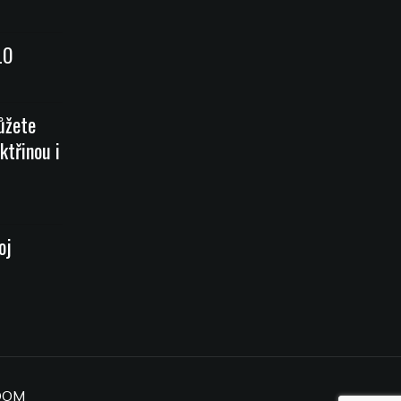
LO
ůžete
ktřinou i
oj
OOM