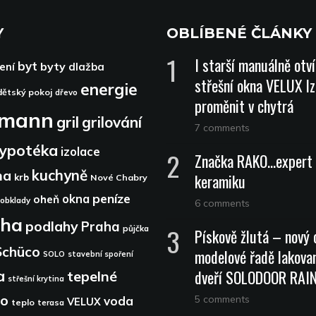
Y
OBLÍBENÉ ČLÁNKY
I starší manuálně otv
byt
byty
ení
dlažba
střešní okna VELUX lz
energie
dětský pokoj
dřevo
proměnit v chytrá
dmann
gril
grilování
7 comments
ypotéka
izolace
Značka RAKO…expert 
kuchyně
na
keramiku
krb
Nové Chabry
peníze
okna
oheň
obklady
6 comments
aha
podlahy
Praha
půjčka
Pískově žlutá – nový 
Schüco
modelové řadě lakova
SOLO
stavební spoření
dveří SOLODOOR RA
a
tepelné
střešní krytina
lo
5 comments
voda
VELUX
teplo
terasa