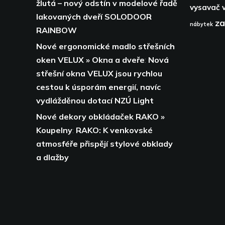
žlutá – nový odstín v modelové řadě
vysavač
lakovaných dveří SOLODOOR
za
nábytek
RAINBOW
Nové ergonomické madlo střešních
oken VELUX » Okna a dveře
:
Nová
střešní okna VELUX jsou rychlou
cestou k úsporám energií,
navíc
vydlážděnou dotací NZÚ Light
Nové dekory obkládaček RAKO »
Koupelny
:
RAKO: K venkovské
atmosféře přispějí stylové obklady
a dlažby