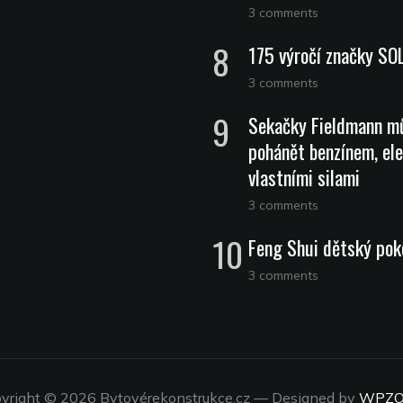
3 comments
175 výročí značky SO
3 comments
Sekačky Fieldmann m
pohánět benzínem, ele
vlastními silami
3 comments
Feng Shui dětský pok
3 comments
yright © 2026 Bytovérekonstrukce.cz
— Designed by
WPZ