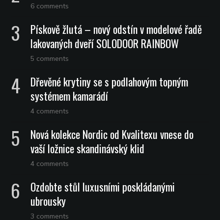
6 comments
Pískově žlutá – nový odstín v modelové řadě
lakovaných dveří SOLODOOR RAINBOW
5 comments
Dřevěné krytiny se s podlahovým topným
systémem kamarádí
4 comments
Nová kolekce Nordic od Kvalitexu vnese do
vaší ložnice skandinávský klid
4 comments
Ozdobte stůl luxusními poskládanými
ubrousky
3 comments