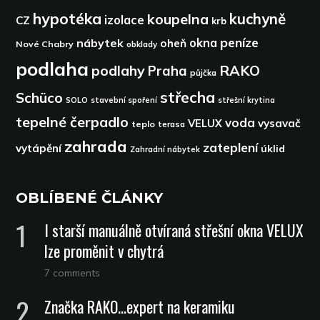
hypotéka
kuchyně
koupelna
izolace
CZ
krb
peníze
okna
nábytek
oheň
Nové Chabry
obklady
podlaha
podlahy
RAKO
Praha
půjčka
střecha
Schüco
SOLO
stavební spoření
střešní krytina
tepelné čerpadlo
voda
VELUX
vysavač
teplo
terasa
zahrada
zateplení
vytápění
úklid
Zahradní nábytek
OBLÍBENÉ ČLÁNKY
I starší manuálně otvíraná střešní okna VELUX
lze proměnit v chytrá
7 comments
Značka RAKO…expert na keramiku