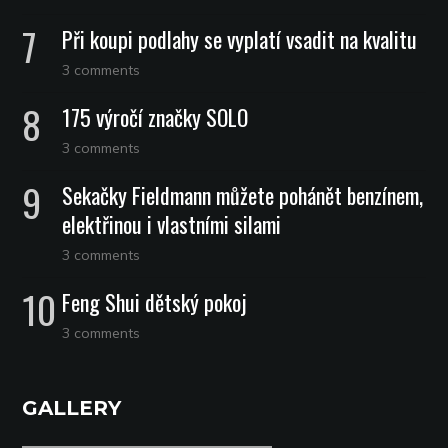
Při koupi podlahy se vyplatí vsadit na kvalitu
3 comments
175 výročí značky SOLO
3 comments
Sekačky Fieldmann můžete pohánět benzínem,
elektřinou i vlastními silami
3 comments
Feng Shui dětský pokoj
3 comments
GALLERY