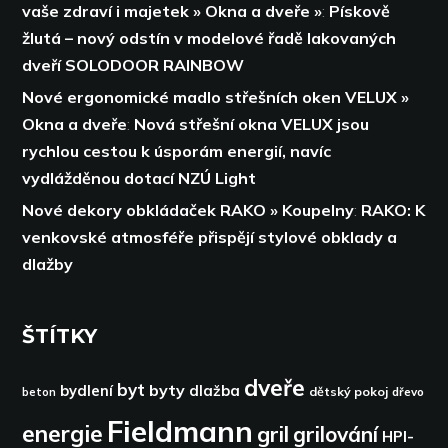
vaše zdraví i majetek » Okna a dveře »
:
Pískově
žlutá – nový odstín v modelové řadě lakovaných
dveří SOLODOOR RAINBOW
Nové ergonomické madlo střešních oken VELUX »
Okna a dveře
:
Nová střešní okna VELUX jsou
rychlou cestou k úsporám energií,
navíc
vydlážděnou dotací NZÚ Light
Nové dekory obkládaček RAKO » Koupelny
:
RAKO: K
venkovské atmosféře přispějí stylové obklady a
dlažby
ŠTÍTKY
dveře
byt
byty
bydlení
dlažba
dětský pokoj
dřevo
beton
Fieldmann
energie
gril
grilování
HPI-