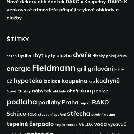
Nové dekory obkládaček RAKO » Koupelny
:
RAKO: K
venkovské atmosféře přispějí stylové obklady a
dlažby
ŠTÍTKY
dveře
byt
byty
bydlení
dlažba
dětský pokoj
dřevo
beton
Fieldmann
energie
gril
grilování
HPI-
hypotéka
kuchyně
koupelna
izolace
CZ
krb
peníze
okna
nábytek
oheň
Nové Chabry
obklady
podlaha
podlahy
RAKO
Praha
půjčka
střecha
Schüco
SOLO
stavební spoření
střešní krytina
tepelné čerpadlo
voda
VELUX
vysavač
teplo
terasa
zahrada