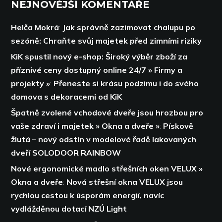
NEJNOVĚJŠÍ KOMENTÁŘE
Helča Mokrá
:
Jak správně zazimovat chalupu po
sezóně: Chraňte svůj majetek před zimními riziky
KiK spustil nový e-shop: Široký výběr zboží za
příznivé ceny dostupný online 24/7 » Firmy a
projekty »
:
Přeneste si krásu podzimu i do svého
domova s dekoracemi od KiK
Špatně zvolené vchodové dveře jsou hrozbou pro
vaše zdraví i majetek » Okna a dveře »
:
Pískově
žlutá – nový odstín v modelové řadě lakovaných
dveří SOLODOOR RAINBOW
Nové ergonomické madlo střešních oken VELUX »
Okna a dveře
:
Nová střešní okna VELUX jsou
rychlou cestou k úsporám energií,
navíc
vydlážděnou dotací NZÚ Light