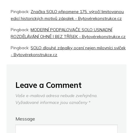
Pingback:
Značka SOLO připomene 175. výročí limitovanou
edicí historických motivů zápalek - Bytovérekonstrukce.cz
Pingback:
MODERNÍ PODPALOVAČE SOLO USNADNÍ
ROZDĚLÁVÁNÍ OHNĚ I BEZ TŘÍSEK - Bytovérekonstrukce.cz
Pingback:
SOLO dlouhé zápalky ocení nejen milovníci svíček
- Bytovérekonstrukce.cz
Leave a Comment
Vaše e-mailová adresa nebude zveřejněna.
Vyžadované informace jsou označeny
*
Message