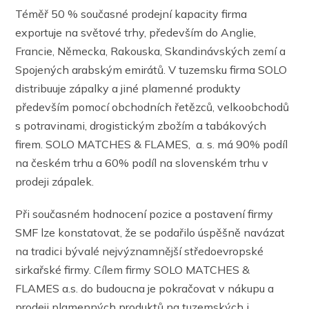
Téměř 50 % současné prodejní kapacity firma
exportuje na světové trhy, především do Anglie,
Francie, Německa, Rakouska, Skandinávských zemí a
Spojených arabským emirátů. V tuzemsku firma SOLO
distribuuje zápalky a jiné plamenné produkty
především pomocí obchodních řetězců, velkoobchodů
s potravinami, drogistickým zbožím a tabákových
firem. SOLO MATCHES & FLAMES, a. s. má 90% podíl
na českém trhu a 60% podíl na slovenském trhu v
prodeji zápalek.
Při současném hodnocení pozice a postavení firmy
SMF lze konstatovat, že se podařilo úspěšně navázat
na tradici bývalé nejvýznamnější středoevropské
sirkařské firmy. Cílem firmy SOLO MATCHES &
FLAMES a.s. do budoucna je pokračovat v nákupu a
prodeji plamenných produktů na tuzemských i