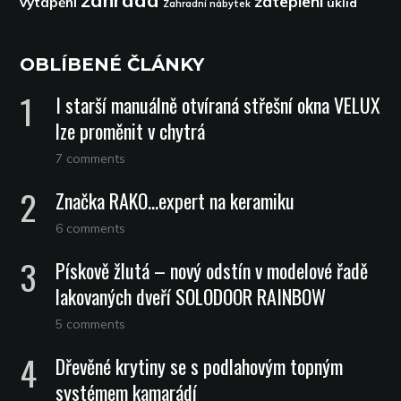
zateplení
vytápění
úklid
Zahradní nábytek
OBLÍBENÉ ČLÁNKY
I starší manuálně otvíraná střešní okna VELUX
lze proměnit v chytrá
7 comments
Značka RAKO…expert na keramiku
6 comments
Pískově žlutá – nový odstín v modelové řadě
lakovaných dveří SOLODOOR RAINBOW
5 comments
Dřevěné krytiny se s podlahovým topným
systémem kamarádí