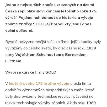
Jedna z nejstarších značek zrozených na území
České republiky slaví koncem letošního roku 175.
výročí. Pojďme nahlédnout do historie a vývoje
známé značky SOLO, jejíž produkty jsou i dnes
velmi oblíbené.
Bývalá nejvýznamnější sušická firma, jejíž zápalky byly
vyváženy do celého světa, byla založena roku
1839
pány
Vojtěchem Scheinostem
a
Bernardem
Fürthem
.
Vývoj sirkařské firmy SOLO
V
historii svého 175 letého vývoje
prošla firma
obdobím významných hospodářských změn, které
byly doprovázeny technickou revolucí, působící na
rozvoj technologie výroby zápalek. Až do roku 1969