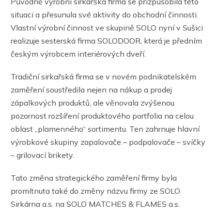
Původně výrobní sirkařská firma se přizpůsobila této
situaci a přesunula své aktivity do obchodní činnosti.
Vlastní výrobní činnost ve skupině SOLO nyní v Sušici
realizuje sesterská firma SOLODOOR, která je předním
českým výrobcem interiérových dveří.
Tradiční sirkařská firma se v novém podnikatelském
zaměření soustředila nejen na nákup a prodej
zápalkových produktů, ale věnovala zvýšenou
pozornost rozšíření produktového portfolia na celou
oblast „plamenného“ sortimentu. Ten zahrnuje hlavní
výrobkové skupiny zapalovače – podpalovače – svíčky
– grilovací brikety.
Tato změna strategického zaměření firmy byla
promítnuta také do změny názvu firmy ze SOLO
Sirkárna a.s. na SOLO MATCHES & FLAMES a.s.