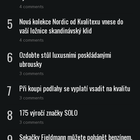
4 comments
Nová kolekce Nordic od Kvalitexu vnese do
vaší ložnice skandinávský klid
4 comments
Ozdobte stůl luxusními poskládanými
ubrousky
3 comments
Při koupi podlahy se vyplatí vsadit na kvalitu
3 comments
175 výročí značky SOLO
3 comments
Sekačky Fieldmann můžete pohánět benzínem,