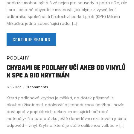
podlaze mohou být rušivé nejen pro sousedy o patro níže, ale
i pro samotné obyvatele místnosti. Jak plyne z vysvětlení
odborníka společnosti Kratochvíl parket profi (KPP) Milana
Mrkáčka, jedna zobecňující rada, […]
CONTINUE READING
PODLAHY
CHYBAMI SE PODLAHY UČÍ ANEB OD VINYLŮ
K SPC A BIO KRYTINÁM
6.1.2022
0 comments
Která podlahová krytina je měkká, na dotek příjemná, s
dlouhou životností, odolností a jednoduchou údržbou, navíc
dostupná v populárních dekorech imitujících přírodní
materiály? Na tuto otázku ještě donedávna existovala jediná
odpověď – vinyl. Krytina, která je stále oblíbenou volbou v […]