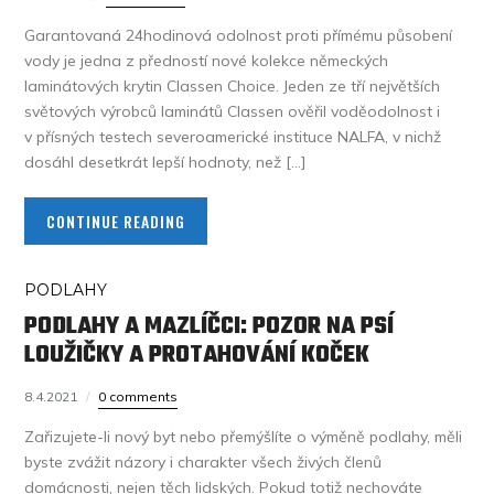
Garantovaná 24hodinová odolnost proti přímému působení
vody je jedna z předností nové kolekce německých
laminátových krytin Classen Choice. Jeden ze tří největších
světových výrobců laminátů Classen ověřil voděodolnost i
v přísných testech severoamerické instituce NALFA, v nichž
dosáhl desetkrát lepší hodnoty, než […]
CONTINUE READING
PODLAHY
PODLAHY A MAZLÍČCI: POZOR NA PSÍ
LOUŽIČKY A PROTAHOVÁNÍ KOČEK
8.4.2021
0 comments
Zařizujete-li nový byt nebo přemýšlíte o výměně podlahy, měli
byste zvážit názory i charakter všech živých členů
domácnosti, nejen těch lidských. Pokud totiž nechováte