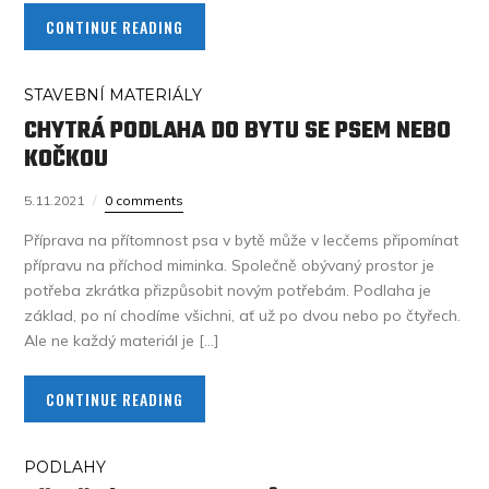
CONTINUE READING
STAVEBNÍ MATERIÁLY
CHYTRÁ PODLAHA DO BYTU SE PSEM NEBO
KOČKOU
5.11.2021
0 comments
Příprava na přítomnost psa v bytě může v lecčems připomínat
přípravu na příchod miminka. Společně obývaný prostor je
potřeba zkrátka přizpůsobit novým potřebám. Podlaha je
základ, po ní chodíme všichni, ať už po dvou nebo po čtyřech.
Ale ne každý materiál je […]
CONTINUE READING
PODLAHY