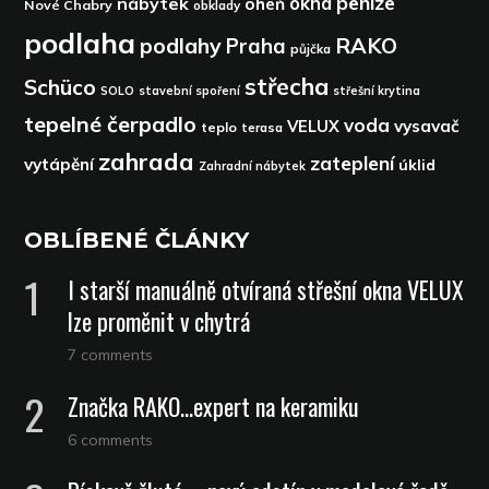
peníze
okna
nábytek
oheň
Nové Chabry
obklady
podlaha
podlahy
RAKO
Praha
půjčka
střecha
Schüco
SOLO
stavební spoření
střešní krytina
tepelné čerpadlo
voda
VELUX
vysavač
teplo
terasa
zahrada
zateplení
vytápění
úklid
Zahradní nábytek
OBLÍBENÉ ČLÁNKY
I starší manuálně otvíraná střešní okna VELUX
lze proměnit v chytrá
7 comments
Značka RAKO…expert na keramiku
6 comments