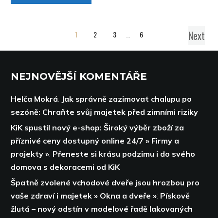
Next
1
2
3
…
6
NEJNOVĚJŠÍ KOMENTÁŘE
Helča Mokrá
:
Jak správně zazimovat chalupu po
sezóně: Chraňte svůj majetek před zimními riziky
KiK spustil nový e-shop: Široký výběr zboží za
příznivé ceny dostupný online 24/7 » Firmy a
projekty »
:
Přeneste si krásu podzimu i do svého
domova s dekoracemi od KiK
Špatně zvolené vchodové dveře jsou hrozbou pro
vaše zdraví i majetek » Okna a dveře »
:
Pískově
žlutá – nový odstín v modelové řadě lakovaných