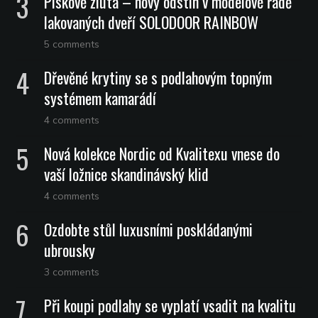
Pískově žlutá – nový odstín v modelové řadě
lakovaných dveří SOLODOOR RAINBOW
5 comments
Dřevěné krytiny se s podlahovým topným
systémem kamarádí
4 comments
Nová kolekce Nordic od Kvalitexu vnese do
vaší ložnice skandinávský klid
4 comments
Ozdobte stůl luxusními poskládanými
ubrousky
3 comments
Při koupi podlahy se vyplatí vsadit na kvalitu