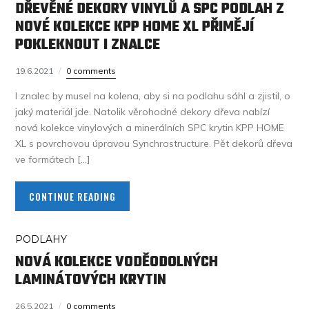
DŘEVĚNÉ DEKORY VINYLŮ A SPC PODLAH Z
NOVÉ KOLEKCE KPP HOME XL PŘIMĚJÍ
POKLEKNOUT I ZNALCE
19.6.2021
0 comments
I znalec by musel na kolena, aby si na podlahu sáhl a zjistil, o
jaký materiál jde. Natolik věrohodné dekory dřeva nabízí
nová kolekce vinylových a minerálních SPC krytin KPP HOME
XL s povrchovou úpravou Synchrostructure. Pět dekorů dřeva
ve formátech […]
CONTINUE READING
PODLAHY
NOVÁ KOLEKCE VODĚODOLNÝCH
LAMINÁTOVÝCH KRYTIN
26.5.2021
0 comments