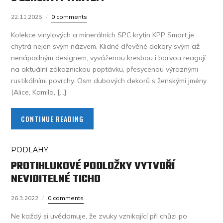
22.11.2025
0 comments
Kolekce vinylových a minerálních SPC krytin KPP Smart je
chytrá nejen svým názvem. Klidné dřevěné dekory svým až
nenápadným designem, vyváženou kresbou i barvou reagují
na aktuální zákaznickou poptávku, přesycenou výraznými
rustikálními povrchy. Osm dubových dekorů s ženskými jmény
(Alice, Kamila, […]
CONTINUE READING
PODLAHY
PROTIHLUKOVÉ PODLOŽKY VYTVOŘÍ
NEVIDITELNÉ TICHO
26.3.2022
0 comments
Ne každý si uvědomuje, že zvuky vznikající při chůzi po