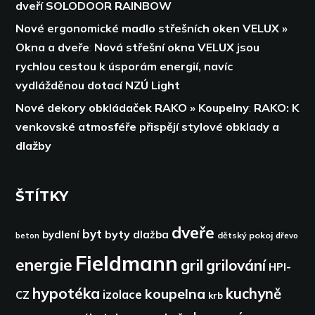
dveří SOLODOOR RAINBOW
Nové ergonomické madlo střešních oken VELUX »
Okna a dveře
:
Nová střešní okna VELUX jsou
rychlou cestou k úsporám energií,
navíc
vydlážděnou dotací NZÚ Light
Nové dekory obkládaček RAKO » Koupelny
:
RAKO: K
venkovské atmosféře přispějí stylové obklady a
dlažby
ŠTÍTKY
dveře
byt
byty
bydlení
dlažba
dětský pokoj
dřevo
beton
Fieldmann
energie
gril
grilování
HPI-
hypotéka
kuchyně
koupelna
izolace
CZ
krb