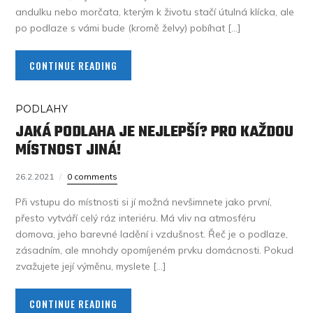
andulku nebo morčata, kterým k životu stačí útulná klícka, ale
po podlaze s vámi bude (kromě želvy) pobíhat […]
CONTINUE READING
PODLAHY
JAKÁ PODLAHA JE NEJLEPŠÍ? PRO KAŽDOU
MÍSTNOST JINÁ!
26.2.2021
0 comments
Při vstupu do místnosti si jí možná nevšimnete jako první,
přesto vytváří celý ráz interiéru. Má vliv na atmosféru
domova, jeho barevné ladění i vzdušnost. Řeč je o podlaze,
zásadním, ale mnohdy opomíjeném prvku domácnosti. Pokud
zvažujete její výměnu, myslete […]
CONTINUE READING