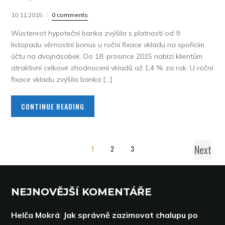
10.11.2015
0 comments
Wüstenrot hypoteční banka zvýšila s platností od 9.
listopadu věrnostní bonus u roční fixace vkladu na spořicím
účtu na dvojnásobek. Do 18. prosince 2015 nabízí klientům
atraktivní celkové zhodnocení vkladů až 1,4 % za rok. U roční
fixace vkladu zvýšila banka […]
CONTINUE READING
Next
1
2
3
NEJNOVĚJŠÍ KOMENTÁŘE
Helča Mokrá
:
Jak správně zazimovat chalupu po