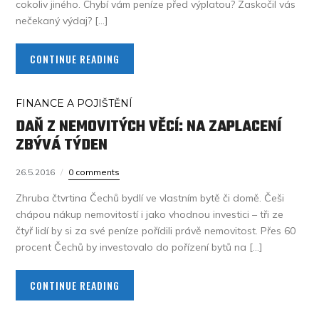
cokoliv jiného. Chybí vám peníze před výplatou? Zaskočil vás
nečekaný výdaj? […]
CONTINUE READING
FINANCE A POJIŠTĚNÍ
DAŇ Z NEMOVITÝCH VĚCÍ: NA ZAPLACENÍ
ZBÝVÁ TÝDEN
26.5.2016
0 comments
Zhruba čtvrtina Čechů bydlí ve vlastním bytě či domě. Češi
chápou nákup nemovitostí i jako vhodnou investici – tři ze
čtyř lidí by si za své peníze pořídili právě nemovitost. Přes 60
procent Čechů by investovalo do pořízení bytů na […]
CONTINUE READING