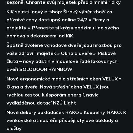
sezóně: Chraňte svůj majetek před zimními riziky
KiK spustil nový e-shop: Široký výběr zboží za
příznivé ceny dostupný online 24/7 » Firmy a
projekty »
:
Přeneste si krásu podzimu i do svého
domova s dekoracemi od KiK
Špatně zvolené vchodové dveře jsou hrozbou pro
vaše zdraví i majetek » Okna a dveře »
:
Pískově
žlutá – nový odstín v modelové řadě lakovaných
dveří SOLODOOR RAINBOW
Nové ergonomické madlo střešních oken VELUX »
Okna a dveře
:
Nová střešní okna VELUX jsou
rychlou cestou k úsporám energií,
navíc
vydlážděnou dotací NZÚ Light
Nové dekory obkládaček RAKO » Koupelny
:
RAKO: K
venkovské atmosféře přispějí stylové obklady a
dlažby