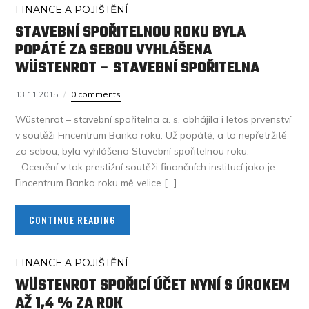
FINANCE A POJIŠTĚNÍ
STAVEBNÍ SPOŘITELNOU ROKU BYLA
POPÁTÉ ZA SEBOU VYHLÁŠENA
WÜSTENROT – STAVEBNÍ SPOŘITELNA
13.11.2015
0 comments
Wüstenrot – stavební spořitelna a. s. obhájila i letos prvenství
v soutěži Fincentrum Banka roku. Už popáté, a to nepřetržitě
za sebou, byla vyhlášena Stavební spořitelnou roku.
„Ocenění v tak prestižní soutěži finančních institucí jako je
Fincentrum Banka roku mě velice […]
CONTINUE READING
FINANCE A POJIŠTĚNÍ
WÜSTENROT SPOŘICÍ ÚČET NYNÍ S ÚROKEM
AŽ 1,4 % ZA ROK