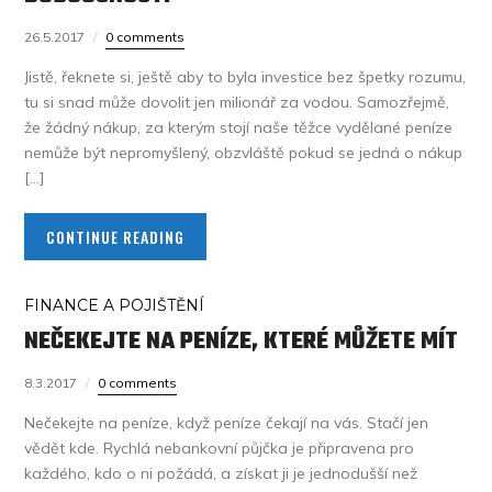
26.5.2017
0 comments
Jistě, řeknete si, ještě aby to byla investice bez špetky rozumu,
tu si snad může dovolit jen milionář za vodou. Samozřejmě,
že žádný nákup, za kterým stojí naše těžce vydělané peníze
nemůže být nepromyšlený, obzvláště pokud se jedná o nákup
[…]
CONTINUE READING
FINANCE A POJIŠTĚNÍ
NEČEKEJTE NA PENÍZE, KTERÉ MŮŽETE MÍT
8.3.2017
0 comments
Nečekejte na peníze, když peníze čekají na vás. Stačí jen
vědět kde. Rychlá nebankovní půjčka je připravena pro
každého, kdo o ni požádá, a získat ji je jednodušší než