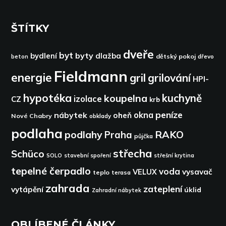
ŠTÍTKY
dveře
byt
byty
bydlení
dlažba
dětský pokoj
dřevo
beton
Fieldmann
energie
gril
grilování
HPI-
hypotéka
kuchyně
koupelna
izolace
CZ
krb
peníze
okna
nábytek
oheň
Nové Chabry
obklady
podlaha
podlahy
RAKO
Praha
půjčka
střecha
Schüco
SOLO
stavební spoření
střešní krytina
tepelné čerpadlo
voda
VELUX
vysavač
teplo
terasa
zahrada
zateplení
vytápění
úklid
Zahradní nábytek
OBLÍBENÉ ČLÁNKY