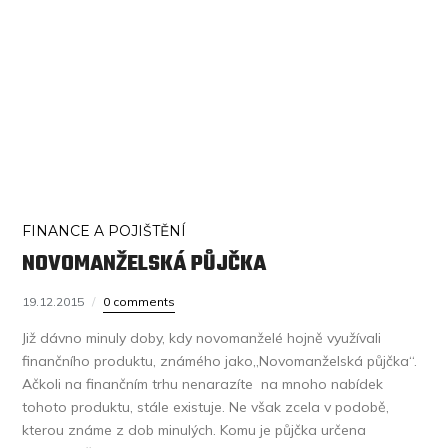
FINANCE A POJIŠTĚNÍ
NOVOMANŽELSKÁ PŮJČKA
19.12.2015
0 comments
Již dávno minuly doby, kdy novomanželé hojně využívali
finančního produktu, známého jako„Novomanželská půjčka“.
Ačkoli na finančním trhu nenarazíte na mnoho nabídek
tohoto produktu, stále existuje. Ne však zcela v podobě,
kterou známe z dob minulých. Komu je půjčka určena