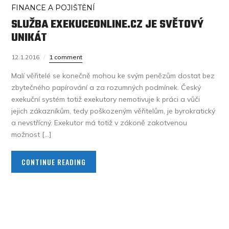
FINANCE A POJIŠTĚNÍ
SLUŽBA EXEKUCEONLINE.CZ JE SVĚTOVÝ
UNIKÁT
12.1.2016
1 comment
Malí věřitelé se konečně mohou ke svým penězům dostat bez
zbytečného papírování a za rozumných podmínek. Český
exekuční systém totiž exekutory nemotivuje k práci a vůči
jejich zákazníkům, tedy poškozeným věřitelům, je byrokratický
a nevstřícný. Exekutor má totiž v zákoně zakotvenou
možnost […]
CONTINUE READING