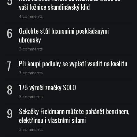
vaší ložnice skandinávský klid
4 comments
Ozdobte stůl luxusními poskládanými
ubrousky
3 comments
Při koupi podlahy se vyplatí vsadit na kvalitu
3 comments
175 výročí značky SOLO
3 comments
Sekačky Fieldmann můžete pohánět benzínem,
elektřinou i vlastními silami
3 comments