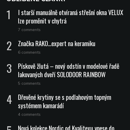
I starší manuálně otvíraná střešní okna VELUX
lze proměnit v chytrá
7 comments
Značka RAKO…expert na keramiku
6 comments
Pískově žlutá – nový odstín v modelové řadě
lakovaných dveří SOLODOOR RAINBOW
5 comments
Dřevěné krytiny se s podlahovým topným
systémem kamarádí
4 comments
Nová kolekce Nordic od Kvalitexu vnese do