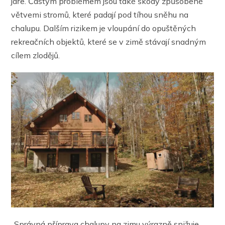
jaře. Častým problémem jsou také škody způsobené
větvemi stromů, které padají pod tíhou sněhu na
chalupu. Dalším rizikem je vloupání do opuštěných
rekreačních objektů, které se v zimě stávají snadným
cílem zlodějů.
„Správná příprava chalupy na zimu výrazně snižuje