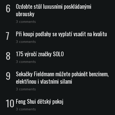
Ozdobte stůl luxusními poskládanými
ubrousky
3 comments
Při koupi podlahy se vyplatí vsadit na kvalitu
3 comments
175 výročí značky SOLO
3 comments
Sekačky Fieldmann můžete pohánět benzínem,
elektřinou i vlastními silami
3 comments
Feng Shui dětský pokoj
3 comments