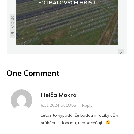
FOTBALOVÝCH HŘIŠŤ
PREVIOUS
NEJVĚTRNĚJŠÍM OBDOBÍM ROKU
JE ZIMA. PŘÍCHYTKY TAŠEK UDRŽÍ
KRYTINU NA STŘEŠE I ZA
VĚTRNÉHO POČASÍ
NEXT
One Comment
Helča Mokrá
6.11.2024 at 18:55
·
Reply
Letos to vypadá, že budou mrazíky už v
průběhu listopadu, nepodceňujte