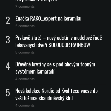
7 comments
Značka RAKO…expert na keramiku
6 comments
Pískově žlutá – nový odstín v modelové řadě
lakovaných dveří SOLODOOR RAINBOW
5 comments
Dřevěné krytiny se s podlahovým topným
systémem kamarádí
4 comments
Nová kolekce Nordic od Kvalitexu vnese do
vaší ložnice skandinávský klid
4 comments