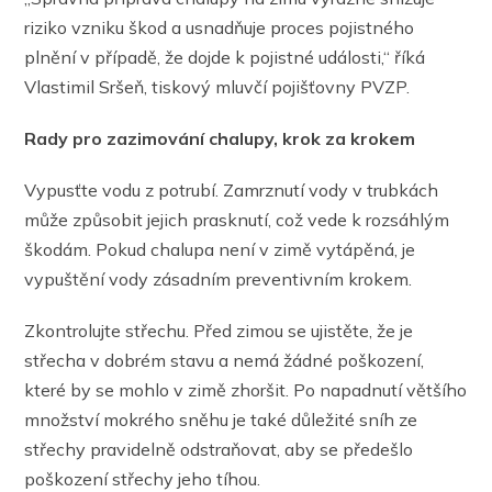
riziko vzniku škod a usnadňuje proces pojistného
plnění v případě, že dojde k pojistné události,“ říká
Vlastimil Sršeň, tiskový mluvčí pojišťovny PVZP.
Rady pro zazimování chalupy, krok za krokem
Vypusťte vodu z potrubí. Zamrznutí vody v trubkách
může způsobit jejich prasknutí, což vede k rozsáhlým
škodám. Pokud chalupa není v zimě vytápěná, je
vypuštění vody zásadním preventivním krokem.
Zkontrolujte střechu. Před zimou se ujistěte, že je
střecha v dobrém stavu a nemá žádné poškození,
které by se mohlo v zimě zhoršit. Po napadnutí většího
množství mokrého sněhu je také důležité sníh ze
střechy pravidelně odstraňovat, aby se předešlo
poškození střechy jeho tíhou.