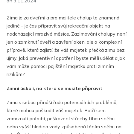
on
3.11.2024
Zima je za dveřmi a pro majitele chalup to znamená
jediné – je čas připravit svůj rekreační objekt na
nadcházející mrazivé měsíce. Zazimování chalupy není
jen o zamknutí dveří a zavření oken, ale o komplexní
přípravě, která zajistí, že váš majetek přečká zimu bez
újmy. Jaká preventivní opatření byste měli udělat a jak
vám může pomoci pojištění majetku proti zimním
rizikům?
Zimní úskalí, na kter
á
se musíte připravit
Zima s sebou přináší řadu potenciálních problémů,
které mohou poškodit váš majetek. Patří sem
zamrznutí potrubí, poškození střechy tíhou sněhu,
nebo vyšší hladina vody způsobená táním sněhu na