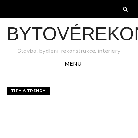
BYTOVÉREKO
Stavba, bydlení, rekonstrukce, interiery
MENU
TIPY A TRENDY