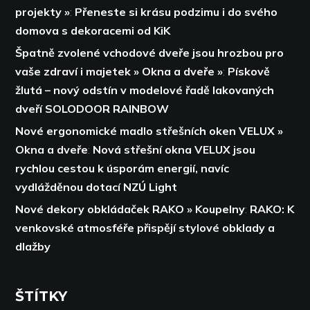
projekty »
:
Přeneste si krásu podzimu i do svého
domova s dekoracemi od KiK
Špatně zvolené vchodové dveře jsou hrozbou pro
vaše zdraví i majetek » Okna a dveře »
:
Pískově
žlutá – nový odstín v modelové řadě lakovaných
dveří SOLODOOR RAINBOW
Nové ergonomické madlo střešních oken VELUX »
Okna a dveře
:
Nová střešní okna VELUX jsou
rychlou cestou k úsporám energií,
navíc
vydlážděnou dotací NZÚ Light
Nové dekory obkládaček RAKO » Koupelny
:
RAKO: K
venkovské atmosféře přispějí stylové obklady a
dlažby
ŠTÍTKY