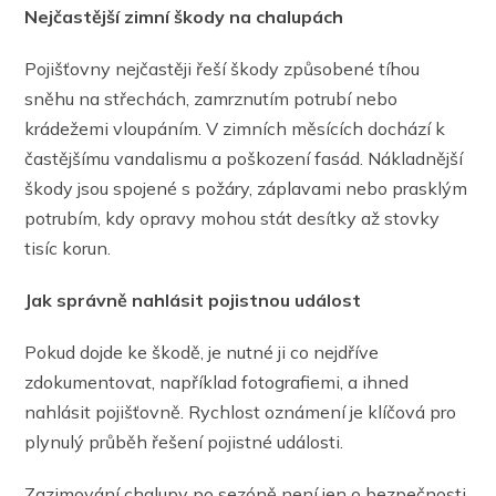
Nejčastější zimní škody na chalupách
Pojišťovny nejčastěji řeší škody způsobené tíhou
sněhu na střechách, zamrznutím potrubí nebo
krádežemi vloupáním. V zimních měsících dochází k
častějšímu vandalismu a poškození fasád. Nákladnější
škody jsou spojené s požáry, záplavami nebo prasklým
potrubím, kdy opravy mohou stát desítky až stovky
tisíc korun.
Jak správně
nahl
ásit pojistnou udá
lost
Pokud dojde ke škodě, je nutné ji co nejdříve
zdokumentovat, například fotografiemi, a ihned
nahlásit pojišťovně. Rychlost oznámení je klíčová pro
plynulý průběh řešení pojistné události.
Zazimování chalupy po sezóně není jen o bezpečnosti