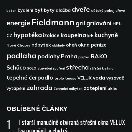
dveře
byt
byty
bydlení
dlažba
dětský pokoj
dřevo
beton
Fieldmann
energie
gril
grilování
HPI-
hypotéka
kuchyně
koupelna
izolace
CZ
krb
peníze
okna
nábytek
oheň
Nové Chabry
obklady
podlaha
podlahy
RAKO
Praha
půjčka
střecha
Schüco
SOLO
stavební spoření
střešní krytina
tepelné čerpadlo
voda
VELUX
vysavač
teplo
terasa
zahrada
zateplení
vytápění
úklid
Zahradní nábytek
OBLÍBENÉ ČLÁNKY
I starší manuálně otvíraná střešní okna VELUX
lze proměnit v chytrá