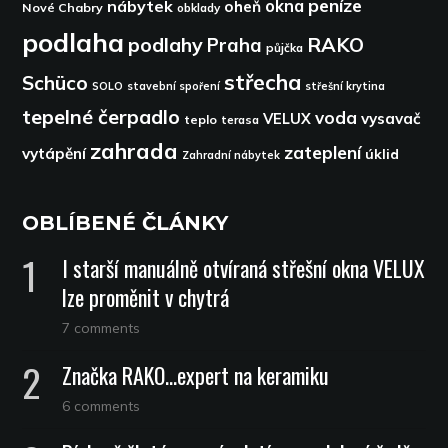
peníze
okna
nábytek
oheň
Nové Chabry
obklady
podlaha
podlahy
RAKO
Praha
půjčka
střecha
Schüco
SOLO
stavební spoření
střešní krytina
tepelné čerpadlo
voda
VELUX
vysavač
teplo
terasa
zahrada
zateplení
vytápění
úklid
Zahradní nábytek
OBLÍBENÉ ČLÁNKY
I starší manuálně otvíraná střešní okna VELUX
lze proměnit v chytrá
7 comments
Značka RAKO…expert na keramiku
6 comments