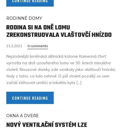
CONTINUE READING
RODINNÉ DOMY
RODINA SI NA DNĚ LOMU
ZREKONSTRUOVALA VLAŠTOVČÍ HNÍZDO
21.2.2021
0 comments
Nejznámější brněnská dělnická kolonie Kamenná čtvrť
vyrostla na dně uzavřeného lomu ve 30. letech minulého
století. Nouzové domky zde vznikaly jako vlaštovčí hnízda,
tedy z toho, co kdo sehnal. O půl století později se sem
začali stěhovat umělci a lokalita byla […]
CONTINUE READING
OKNA A DVEŘE
NOVÝ VENTILAČNÍ SYSTÉM LZE