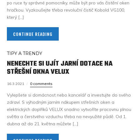
po ruce ty správné pomocníky, může být pro vás čistění oken
hračkou. Vyzkoušejte třeba revoluční čistič Kobold VG100,
který […]
CONTINUE READING
TIPY A TRENDY
NENECHTE SI UJÍT JARNÍ DOTACE NA
STŘEŠNÍ OKNA VELUX
16.3.2021
0 comments
Vylepšete si domácnost nebo kancelář a investujte do svého
zdraví. S výhodným jarním nákupem střešních oken a
elektrických doplňků VELUX snadno vytvoříte pracovnu plnou
světla a čerstvého vzduchu třeba na nevyužité půdě. Od 1.
dubna až do 21. května můžete […]