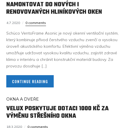
NAMONTOVAT DO NOVÝCH I
RENOVOVANÝCH HLINÍKOVÝCH OKEN
4.7.2020
0 comments
Schüco VentoFrame Asonic je nový okenní ventilační systém,
který kombinuje přívod čerstvého vzduchu zvenčí a vysokou
úroveň akustického komfortu. Efektivní výměna vzduchu
umožňuje udržovat vysokou kvalitu vzduchu, zajistit zdravé
klima v interiéru a chránit konstrukční materiál budovy. Za
provozu dosahuje […]
CONTINUE READING
OKNA A DVEŘE
VELUX POSKYTUJE DOTACI 1000 KČ ZA
VÝMĚNU STŘEŠNÍHO OKNA
18.3.2020
0 comments