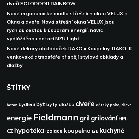
dveří SOLODOOR RAINBOW
Nové ergonomické madlo střešních oken VELUX »
Okna a dveře
:
Nová střešní okna VELUX jsou
rychlou cestou k úsporám energií,
navíc
vydlážděnou dotací NZÚ Light
Nové dekory obkládaček RAKO » Koupelny
:
RAKO: K
venkovské atmosféře přispějí stylové obklady a
dlažby
ŠTÍTKY
dveře
byt
byty
bydlení
dlažba
dětský pokoj
dřevo
beton
Fieldmann
energie
gril
grilování
HPI-
hypotéka
kuchyně
koupelna
izolace
CZ
krb