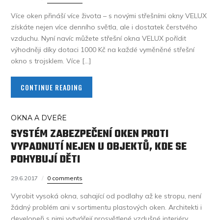
Více oken přináší více života – s novými střešními okny VELUX
získáte nejen více denního světla, ale i dostatek čerstvého
vzduchu. Nyní navíc můžete střešní okna VELUX pořídit
výhodněji díky dotaci 1000 Kč na každé vyměněné střešní
okno s trojsklem. Více […]
CONTINUE READING
OKNA A DVEŘE
SYSTÉM ZABEZPEČENÍ OKEN PROTI
VYPADNUTÍ NEJEN U OBJEKTŮ, KDE SE
POHYBUJÍ DĚTI
29.6.2017
0 comments
Vyrobit vysoká okna, sahající od podlahy až ke stropu, není
žádný problém ani v sortimentu plastových oken. Architekti i
developeři s nimi vytvářejí prosvětlené vzdušné interiéry.