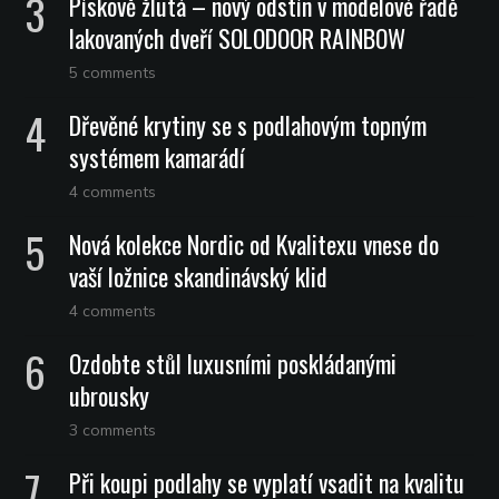
Pískově žlutá – nový odstín v modelové řadě
lakovaných dveří SOLODOOR RAINBOW
5 comments
Dřevěné krytiny se s podlahovým topným
systémem kamarádí
4 comments
Nová kolekce Nordic od Kvalitexu vnese do
vaší ložnice skandinávský klid
4 comments
Ozdobte stůl luxusními poskládanými
ubrousky
3 comments
Při koupi podlahy se vyplatí vsadit na kvalitu