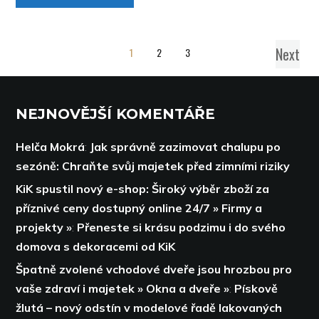
Next
1
2
3
NEJNOVĚJŠÍ KOMENTÁŘE
Helča Mokrá
:
Jak správně zazimovat chalupu po
sezóně: Chraňte svůj majetek před zimními riziky
KiK spustil nový e-shop: Široký výběr zboží za
příznivé ceny dostupný online 24/7 » Firmy a
projekty »
:
Přeneste si krásu podzimu i do svého
domova s dekoracemi od KiK
Špatně zvolené vchodové dveře jsou hrozbou pro
vaše zdraví i majetek » Okna a dveře »
:
Pískově
žlutá – nový odstín v modelové řadě lakovaných