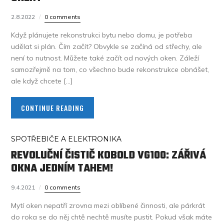
2.8.2022
0 comments
Když plánujete rekonstrukci bytu nebo domu, je potřeba
udělat si plán. Čím začít? Obvykle se začíná od střechy, ale
není to nutnost. Můžete také začít od nových oken. Záleží
samozřejmě na tom, co všechno bude rekonstrukce obnášet,
ale když chcete […]
CONTINUE READING
SPOTŘEBIČE A ELEKTRONIKA
REVOLUČNÍ ČISTIČ KOBOLD VG100: ZÁŘIVÁ
OKNA JEDNÍM TAHEM!
9.4.2021
0 comments
Mytí oken nepatří zrovna mezi oblíbené činnosti, ale párkrát
do roka se do něj chtě nechtě musíte pustit. Pokud však máte