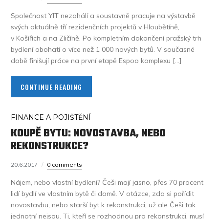
Společnost YIT nezahálí a soustavně pracuje na výstavbě
svých aktuálně tří rezidenčních projektů v Hloubětíně,
v Košířích a na Zličíně. Po kompletním dokončení pražský trh
bydlení obohatí o více než 1 000 nových bytů. V současné
době finišují práce na první etapě Espoo komplexu […]
CONTINUE READING
FINANCE A POJIŠTĚNÍ
KOUPĚ BYTU: NOVOSTAVBA, NEBO
REKONSTRUKCE?
20.6.2017
0 comments
Nájem, nebo vlastní bydlení? Češi mají jasno, přes 70 procent
lidí bydlí ve vlastním bytě či domě. V otázce, zda si pořídit
novostavbu, nebo starší byt k rekonstrukci, už ale Češi tak
jednotní nejsou. Ti, kteří se rozhodnou pro rekonstrukci, musí