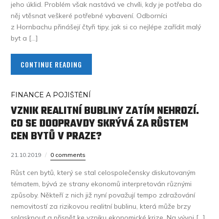
jeho úklid. Problém však nastává ve chvíli, kdy je potřeba do
něj vtěsnat veškeré potřebné vybavení. Odborníci
z Hornbachu přinášejí čtyři tipy, jak si co nejlépe zařídit malý
byt a […]
CONTINUE READING
FINANCE A POJIŠTĚNÍ
VZNIK REALITNÍ BUBLINY ZATÍM NEHROZÍ.
CO SE DOOPRAVDY SKRÝVÁ ZA RŮSTEM
CEN BYTŮ V PRAZE?
21.10.2019
0 comments
Růst cen bytů, který se stal celospolečensky diskutovaným
tématem, bývá ze strany ekonomů interpretován různými
způsoby. Někteří z nich již nyní považují tempo zdražování
nemovitostí za rizikovou realitní bublinu, která může brzy
splasknout a přispět ke vzniku ekonomické krize. Na vývoj […]