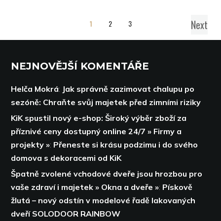
Next
1
2
3
NEJNOVĚJŠÍ KOMENTÁŘE
Helča Mokrá
:
Jak správně zazimovat chalupu po
sezóně: Chraňte svůj majetek před zimními riziky
KiK spustil nový e-shop: Široký výběr zboží za
příznivé ceny dostupný online 24/7 » Firmy a
projekty »
:
Přeneste si krásu podzimu i do svého
domova s dekoracemi od KiK
Špatně zvolené vchodové dveře jsou hrozbou pro
vaše zdraví i majetek » Okna a dveře »
:
Pískově
žlutá – nový odstín v modelové řadě lakovaných
dveří SOLODOOR RAINBOW