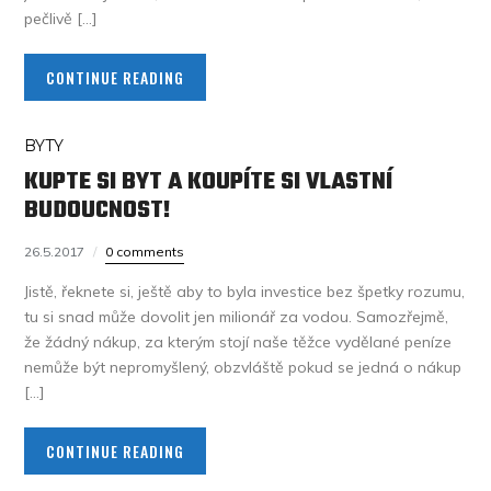
pečlivě […]
CONTINUE READING
BYTY
KUPTE SI BYT A KOUPÍTE SI VLASTNÍ
BUDOUCNOST!
26.5.2017
0 comments
Jistě, řeknete si, ještě aby to byla investice bez špetky rozumu,
tu si snad může dovolit jen milionář za vodou. Samozřejmě,
že žádný nákup, za kterým stojí naše těžce vydělané peníze
nemůže být nepromyšlený, obzvláště pokud se jedná o nákup
[…]
CONTINUE READING