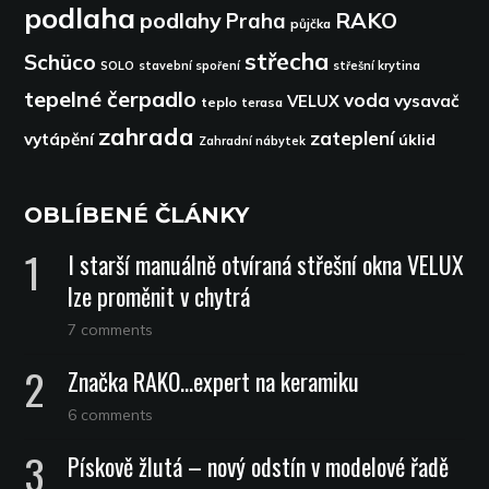
podlaha
podlahy
RAKO
Praha
půjčka
střecha
Schüco
SOLO
stavební spoření
střešní krytina
tepelné čerpadlo
voda
VELUX
vysavač
teplo
terasa
zahrada
zateplení
vytápění
úklid
Zahradní nábytek
OBLÍBENÉ ČLÁNKY
I starší manuálně otvíraná střešní okna VELUX
lze proměnit v chytrá
7 comments
Značka RAKO…expert na keramiku
6 comments
Pískově žlutá – nový odstín v modelové řadě