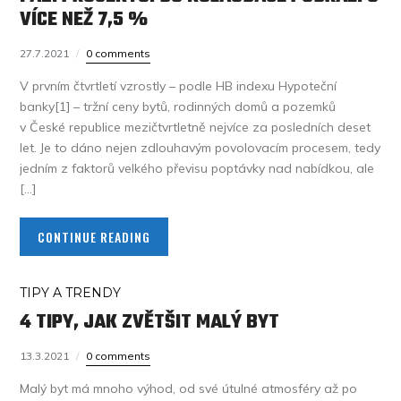
VÍCE NEŽ 7,5 %
27.7.2021
0 comments
V prvním čtvrtletí vzrostly – podle HB indexu Hypoteční
banky[1] – tržní ceny bytů, rodinných domů a pozemků
v České republice mezičtvrtletně nejvíce za posledních deset
let. Je to dáno nejen zdlouhavým povolovacím procesem, tedy
jedním z faktorů velkého převisu poptávky nad nabídkou, ale
[…]
CONTINUE READING
TIPY A TRENDY
4 TIPY, JAK ZVĚTŠIT MALÝ BYT
13.3.2021
0 comments
Malý byt má mnoho výhod, od své útulné atmosféry až po