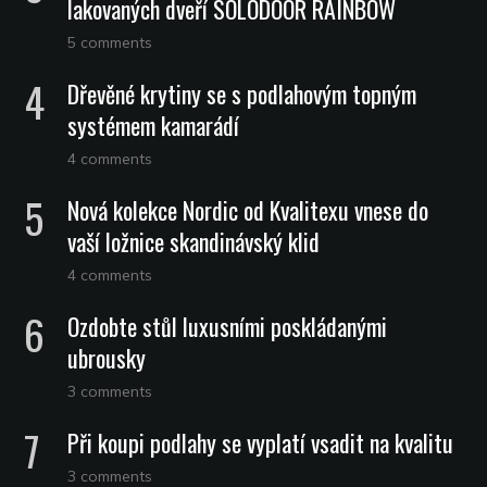
lakovaných dveří SOLODOOR RAINBOW
5 comments
Dřevěné krytiny se s podlahovým topným
systémem kamarádí
4 comments
Nová kolekce Nordic od Kvalitexu vnese do
vaší ložnice skandinávský klid
4 comments
Ozdobte stůl luxusními poskládanými
ubrousky
3 comments
Při koupi podlahy se vyplatí vsadit na kvalitu
3 comments