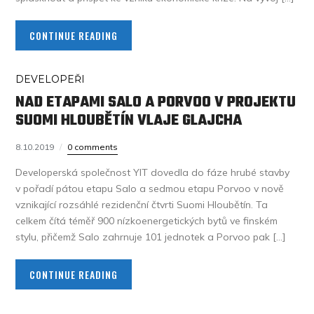
CONTINUE READING
DEVELOPEŘI
NAD ETAPAMI SALO A PORVOO V PROJEKTU
SUOMI HLOUBĚTÍN VLAJE GLAJCHA
8.10.2019
0 comments
Developerská společnost YIT dovedla do fáze hrubé stavby
v pořadí pátou etapu Salo a sedmou etapu Porvoo v nově
vznikající rozsáhlé rezidenční čtvrti Suomi Hloubětín. Ta
celkem čítá téměř 900 nízkoenergetických bytů ve finském
stylu, přičemž Salo zahrnuje 101 jednotek a Porvoo pak […]
CONTINUE READING