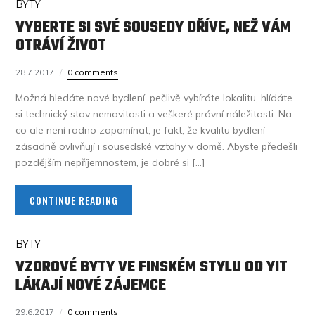
BYTY
VYBERTE SI SVÉ SOUSEDY DŘÍVE, NEŽ VÁM
OTRÁVÍ ŽIVOT
28.7.2017
0 comments
Možná hledáte nové bydlení, pečlivě vybíráte lokalitu, hlídáte
si technický stav nemovitosti a veškeré právní náležitosti. Na
co ale není radno zapomínat, je fakt, že kvalitu bydlení
zásadně ovlivňují i sousedské vztahy v domě. Abyste předešli
pozdějším nepříjemnostem, je dobré si […]
CONTINUE READING
BYTY
VZOROVÉ BYTY VE FINSKÉM STYLU OD YIT
LÁKAJÍ NOVÉ ZÁJEMCE
29.6.2017
0 comments