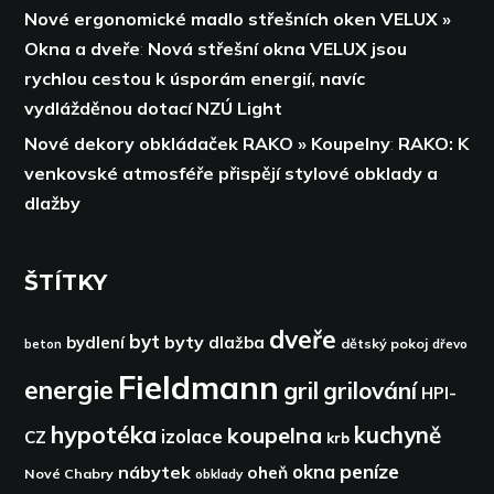
Nové ergonomické madlo střešních oken VELUX »
Okna a dveře
:
Nová střešní okna VELUX jsou
rychlou cestou k úsporám energií,
navíc
vydlážděnou dotací NZÚ Light
Nové dekory obkládaček RAKO » Koupelny
:
RAKO: K
venkovské atmosféře přispějí stylové obklady a
dlažby
ŠTÍTKY
dveře
byt
byty
bydlení
dlažba
dětský pokoj
dřevo
beton
Fieldmann
energie
gril
grilování
HPI-
hypotéka
kuchyně
koupelna
izolace
CZ
krb
peníze
okna
nábytek
oheň
Nové Chabry
obklady