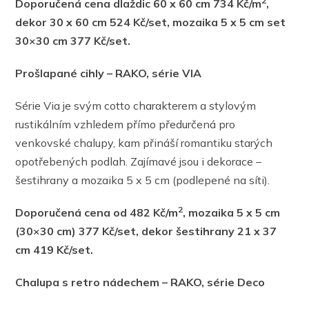
2
Doporučená cena dlaždic 60 x 60 cm 734 Kč/m
,
dekor 30 x 60 cm 524 Kč/set, mozaika 5 x 5 cm set
30×30 cm 377 Kč/set.
Prošlapané cihly – RAKO, série VIA
Série Via je svým cotto charakterem a stylovým
rustikálním vzhledem přímo předurčená pro
venkovské chalupy, kam přináší romantiku starých
opotřebených podlah. Zajímavé jsou i dekorace –
šestihrany a mozaika 5 x 5 cm (podlepené na síti).
2
Doporučená cena od
482 Kč/m
, mozaika 5 x 5 cm
(30×30 cm) 377 Kč/set, dekor šestihrany 21 x 37
cm 419 Kč/set.
Chalupa s retro nádechem – RAKO, série Deco