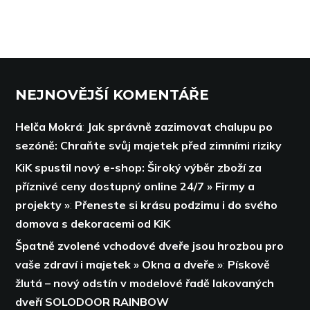
NEJNOVĚJŠÍ KOMENTÁŘE
Helča Mokrá
:
Jak správně zazimovat chalupu po
sezóně: Chraňte svůj majetek před zimními riziky
KiK spustil nový e-shop: Široký výběr zboží za
příznivé ceny dostupný online 24/7 » Firmy a
projekty »
:
Přeneste si krásu podzimu i do svého
domova s dekoracemi od KiK
Špatně zvolené vchodové dveře jsou hrozbou pro
vaše zdraví i majetek » Okna a dveře »
:
Pískově
žlutá – nový odstín v modelové řadě lakovaných
dveří SOLODOOR RAINBOW