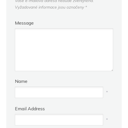
Vaše e-mailová adresa nebude zveřejněna.
Vyžadované informace jsou označeny
*
Message
Name
*
Email Address
*