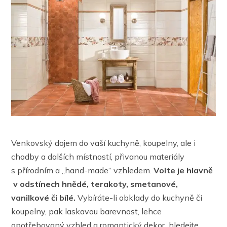
Venkovský dojem do vaší kuchyně, koupelny, ale i
chodby a dalších místností, přivanou materiály
s přírodním a „hand-made“ vzhledem.
Volte je hlavně
v odstínech hnědé, terakoty, smetanové,
vanilkové či bílé.
Vybíráte-li obklady do kuchyně či
koupelny, pak laskavou barevnost, lehce
opotřebovaný vzhled a romantický dekor hledejte