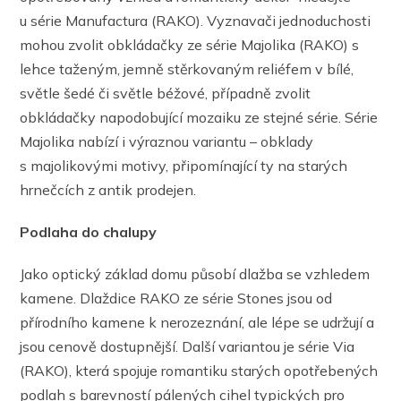
u série Manufactura (RAKO). Vyznavači jednoduchosti
mohou zvolit obkládačky ze série Majolika (RAKO) s
lehce taženým, jemně stěrkovaným reliéfem v bílé,
světle šedé či světle béžové, případně zvolit
obkládačky napodobující mozaiku ze stejné série. Série
Majolika nabízí i výraznou variantu – obklady
s majolikovými motivy, připomínající ty na starých
hrnečcích z antik prodejen.
Podlaha do chalupy
Jako optický základ domu působí dlažba se vzhledem
kamene. Dlaždice RAKO ze série Stones jsou od
přírodního kamene k nerozeznání, ale lépe se udržují a
jsou cenově dostupnější. Další variantou je série Via
(RAKO), která spojuje romantiku starých opotřebených
podlah s barevností pálených cihel typických pro