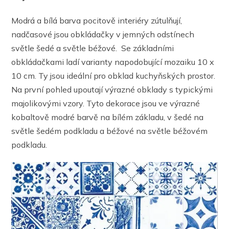
Modrá a bílá barva pocitově interiéry zútulňují,
nadčasové jsou obkládačky v jemných odstínech
světle šedé a světle béžové. Se základními
obkládačkami ladí varianty napodobující mozaiku 10 x
10 cm. Ty jsou ideální pro obklad kuchyňských prostor.
Na první pohled upoutají výrazné obklady s typickými
majolikovými vzory. Tyto dekorace jsou ve výrazné
kobaltově modré barvě na bílém základu, v šedé na
světle šedém podkladu a béžové na světle béžovém
podkladu.