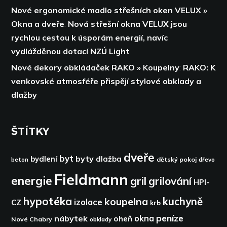
Nové ergonomické madlo střešních oken VELUX »
Okna a dveře
:
Nová střešní okna VELUX jsou
rychlou cestou k úsporám energií,
navíc
vydlážděnou dotací NZÚ Light
Nové dekory obkládaček RAKO » Koupelny
:
RAKO: K
venkovské atmosféře přispějí stylové obklady a
dlažby
ŠTÍTKY
dveře
byt
byty
bydlení
dlažba
dětský pokoj
dřevo
beton
Fieldmann
energie
gril
grilování
HPI-
hypotéka
kuchyně
koupelna
izolace
CZ
krb
peníze
okna
nábytek
oheň
Nové Chabry
obklady