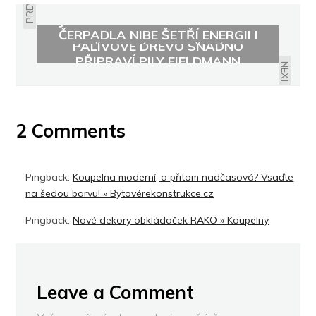
PREVIOUS
JAK TOPIT ÚSPORNĚ? TEPELNÁ
ČERPADLA NIBE ŠETŘÍ ENERGII I
PALIVOVÉ DŘEVO SNADNO
ŽIVOTNÍ PROSTŘEDÍ
PŘIPRAVÍ PILY FIELDMANN
NEXT
2 Comments
Pingback:
Koupelna moderní, a přitom nadčasová? Vsaďte
na šedou barvu! » Bytovérekonstrukce.cz
Pingback:
Nové dekory obkládaček RAKO » Koupelny
Leave a Comment