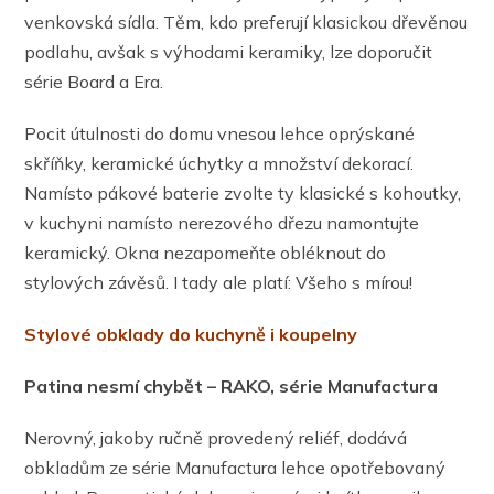
venkovská sídla. Těm, kdo preferují klasickou dřevěnou
podlahu, avšak s výhodami keramiky, lze doporučit
série Board a Era.
Pocit útulnosti do domu vnesou lehce oprýskané
skříňky, keramické úchytky a množství dekorací.
Namísto pákové baterie zvolte ty klasické s kohoutky,
v kuchyni namísto nerezového dřezu namontujte
keramický. Okna nezapomeňte obléknout do
stylových závěsů. I tady ale platí: Všeho s mírou!
Stylové obklady do kuchyně i koupelny
Patina nesmí chybět – RAKO, série Manufactura
Nerovný, jakoby ručně provedený reliéf, dodává
obkladům ze série Manufactura lehce opotřebovaný