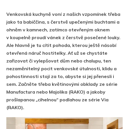
Venkovská kuchyně voní z našich vzpomínek třeba
jako ta babiččina, s čerstvě upečenými buchtami a
ohněm v kamnech, zatímco otevřeným oknem
v koupelně proudí vánek z čerstvě posečené louky.
Ale hlavně je tu cítit pohoda, kterou ještě násobí
otevřená náruč hostitelky. Ať už se chystáte
zařizovat či vylepšovat dům nebo chalupu, ten
nezaměnitelný pocit venkovské útulnosti, klidu a
pohostinnosti stojí za to, abyste si jej přenesli i
sem. Začněte třeba květinovými obklady ze série
Manufactura nebo Majolika (RAKO) a jakoby
prošlapanou „cihelnou“ podlahou ze série Via
(RAKO).