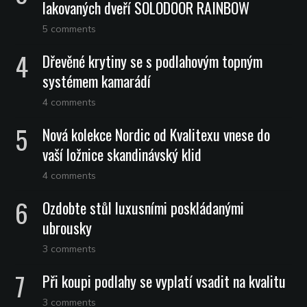
lakovaných dveří SOLODOOR RAINBOW
5 comments
Dřevěné krytiny se s podlahovým topným
systémem kamarádí
4 comments
Nová kolekce Nordic od Kvalitexu vnese do
vaší ložnice skandinávský klid
4 comments
Ozdobte stůl luxusními poskládanými
ubrousky
3 comments
Při koupi podlahy se vyplatí vsadit na kvalitu
3 comments