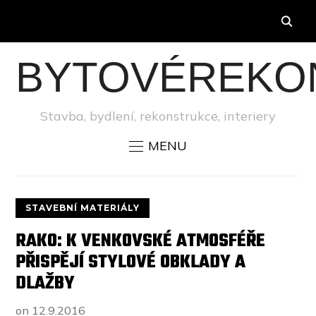
BYTOVÉREKO
Stavba, bydlení, rekonstrukce, interiery
MENU
STAVEBNÍ MATERIÁLY
RAKO: K VENKOVSKÉ ATMOSFÉŘE
PŘISPĚJÍ STYLOVÉ OBKLADY A
DLAŽBY
on
12.9.2016