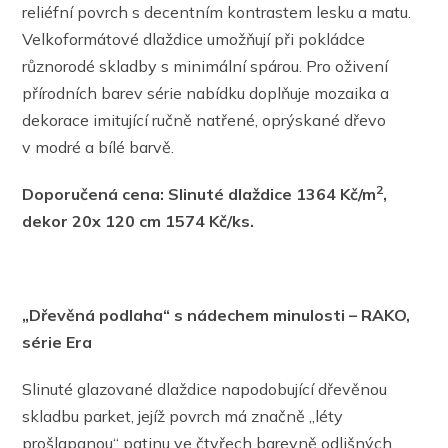
reliéfní povrch s decentním kontrastem lesku a matu.
Velkoformátové dlaždice umožňují při pokládce
různorodé skladby s minimální spárou. Pro oživení
přírodních barev série nabídku doplňuje mozaika a
dekorace imitující ručně natřené, oprýskané dřevo
v modré a bílé barvě.
2
Doporučená cena: Slinuté dlaždice 1364 Kč/m
,
dekor 20x 120 cm 1574 Kč/ks.
„Dřevěná podlaha“ s nádechem minulosti – RAKO,
série Era
Slinuté glazované dlaždice napodobující dřevěnou
skladbu parket, jejíž povrch má značně „léty
prošlapanou“ patinu ve čtyřech barevně odlišných