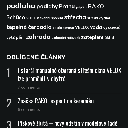
podlaha
podlahy
RAKO
Praha
půjčka
střecha
Schüco
SOLO
stavební spoření
střešní krytina
tepelné čerpadlo
voda
VELUX
vysavač
teplo
terasa
zahrada
zateplení
vytápění
úklid
Zahradní nábytek
OBLÍBENÉ ČLÁNKY
I starší manuálně otvíraná střešní okna VELUX
lze proměnit v chytrá
7 comments
Značka RAKO…expert na keramiku
6 comments
Pískově žlutá – nový odstín v modelové řadě