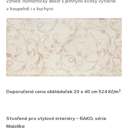
vzhled. Romantický dekor s jemnými kvítky vynikne
v koupelně i v kuchyni.
2
Doporučená cena obkládaček
20 x 40 cm
524 Kč/m
.
Stvořené pro stylové interiéry – RAKO, série
Majolika