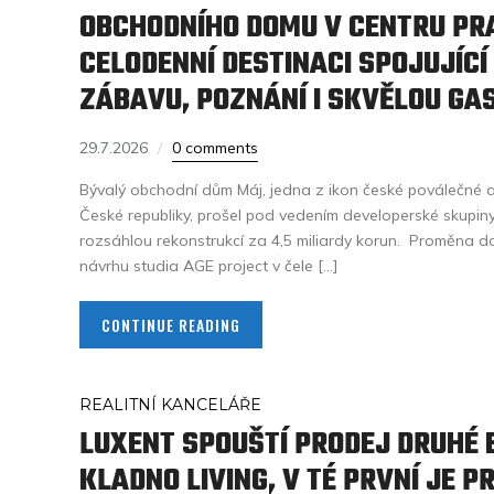
OBCHODNÍHO DOMU V CENTRU PR
CELODENNÍ DESTINACI SPOJUJÍCÍ
ZÁBAVU, POZNÁNÍ I SKVĚLOU GA
29.7.2026
0 comments
Bývalý obchodní dům Máj, jedna z ikon české poválečné a
České republiky, prošel pod vedením developerské skupi
rozsáhlou rekonstrukcí za 4,5 miliardy korun. Proměna 
návrhu studia AGE project v čele […]
CONTINUE READING
REALITNÍ KANCELÁŘE
LUXENT SPOUŠTÍ PRODEJ DRUHÉ 
KLADNO LIVING, V TÉ PRVNÍ JE 