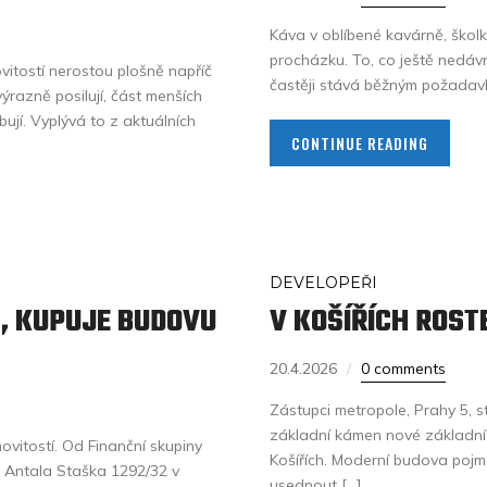
Káva v oblíbené kavárně, ško
procházku. To, co ještě nedáv
ovitostí nerostou plošně napříč
častěji stává běžným požadavkem
výrazně posilují, část menších
ují. Vyplývá to z aktuálních
CONTINUE READING
DEVELOPEŘI
S, KUPUJE BUDOVU
V KOŠÍŘÍCH ROST
20.4.2026
0 comments
Zástupci metropole, Prahy 5, s
základní kámen nové základní š
ovitostí. Od Finanční skupiny
Košířích. Moderní budova pojme 
e Antala Staška 1292/32 v
usednout […]