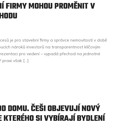
NÍ FIRMY MOHOU PROMĚNIT V
ÝHODU
cesů je pro stavební firmy a správce nemovitostí v době
stoucích nároků investorů na transparentnost klíčovým
prezentaci pro vedení – vypadá přechod na jednotné
 praxi však […]
D DOMU. ČEŠI OBJEVUJÍ NOVÝ
 KTERÉHO SI VYBÍRAJÍ BYDLENÍ