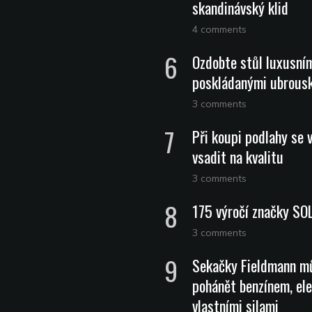
skandinávský klid
4 comments
Ozdobte stůl luxusní
poskládanými ubrous
3 comments
Při koupi podlahy se 
vsadit na kvalitu
3 comments
175 výročí značky SO
3 comments
Sekačky Fieldmann m
pohánět benzínem, ele
vlastními silami