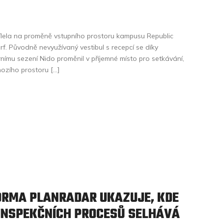
ílela na proměně vstupního prostoru kampusu Republic
f. Původně nevyužívaný vestibul s recepcí se díky
mu sezení Nido proměnil v příjemné místo pro setkávání,
hozího prostoru […]
FORMA PLANRADAR UKAZUJE, KDE
INSPEKČNÍCH PROCESŮ SELHÁVÁ