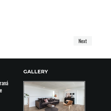
Next
GALLERY
íraná
e