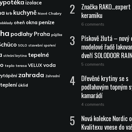
ypotéka
izolace
Značka RAKO…expert 
kuchyně
na
keramiku
krb
Nové Chabry
peníze
okna
oheň
obklady
6 comments
aha
podlahy
Praha
půjčka
Pískově žlutá – nový 
Schüco
modelové řadě lakova
SOLO
stavební spoření
dveří SOLODOOR RA
a
tepelné
střešní krytina
lo
5 comments
voda
VELUX
teplo
terasa
zahrada
vytápění
Dřevěné krytiny se s
Zahradní
teplení
podlahovým topným 
úklid
kamarádí
4 comments
Nová kolekce Nordic 
Kvalitexu vnese do vaš