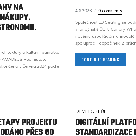
AHY NA
4.6.2026
0 comments
 NÁKUPY,
Společnost LD Seating se pod
STRONOMII.
v londýnské čtvrti Canary Whar
novému uspořádání a modulární
spolupráci i odpočinek. Z průc
rchitektury a kulturní památka
CONTINUE READING
ny AMADEUS Real Estate
dokončená v červnu 2024 podle
DEVELOPEŘI
ETAPY PROJEKTU
DIGITÁLNÍ PLAT
PRODÁNO PŘES 60
STANDARDIZACE 