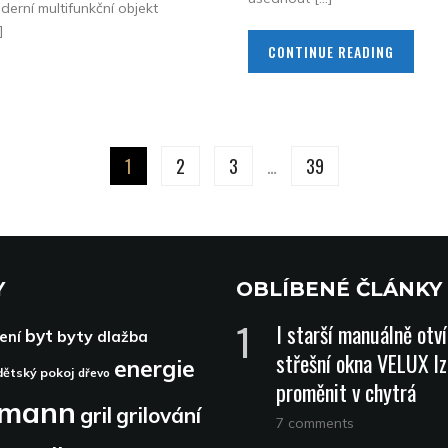
derní multifunkční objekt
]
CONTINUE READING
1
2
3
…
39
Y
OBLÍBENÉ ČLÁNKY
I starší manuálně otv
byt
byty
ení
dlažba
střešní okna VELUX lz
energie
dětský pokoj
dřevo
proměnit v chytrá
dmann
gril
grilování
7 comments