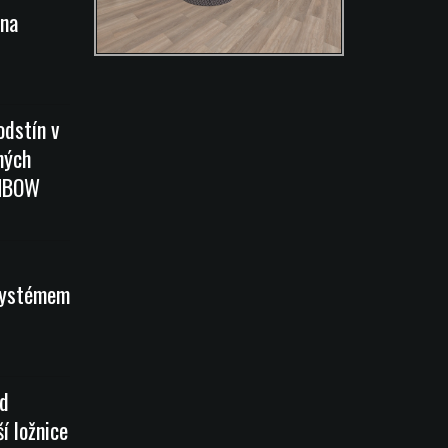
na
odstín v
ných
INBOW
systémem
od
í ložnice