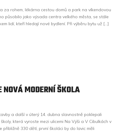
lka za rohem, lékárna cestou domů a park na víkendovou
no působilo jako výsada centra velkého města, se stále
 lidí, kteří hledají nové bydlení. Při výběru bytu už […]
E NOVÁ MODERNÍ ŠKOLA
tavby a další v úterý 14. dubna slavnostně poklepali
koly, která vyroste mezi ulicemi Na Výši a V Cibulkách v
přibližně 330 dětí, první školáci by do lavic měli