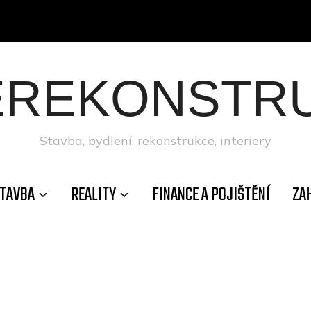
ÉREKONSTRU
Stavba, bydlení, rekonstrukce, interiery
TAVBA
REALITY
FINANCE A POJIŠTĚNÍ
ZA