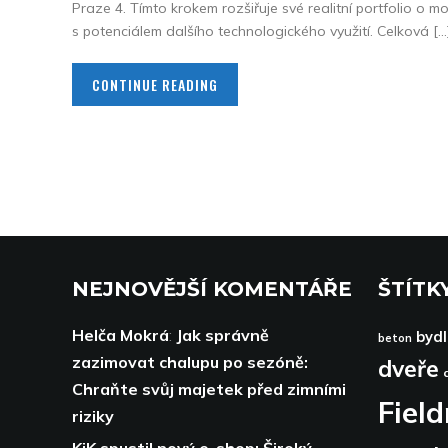
Praze 4. Tímto krokem rozšiřuje své realitní portfolio o mo
s potenciálem dalšího technologického využití. Celková […
CONTINUE READING
NEJNOVĚJŠÍ KOMENTÁŘE
ŠTÍTK
Helča Mokrá
:
Jak správně
bydl
beton
zazimovat chalupu po sezóně:
dveře
Chraňte svůj majetek před zimními
Fiel
riziky