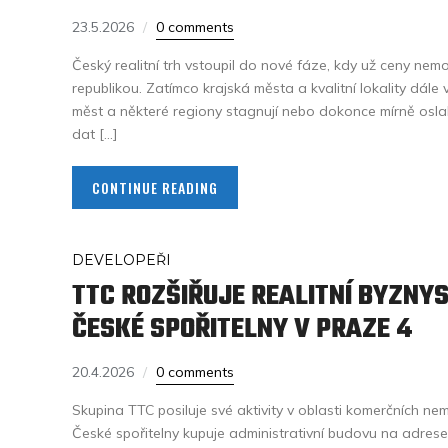
23.5.2026
0 comments
Český realitní trh vstoupil do nové fáze, kdy už ceny nem
republikou. Zatímco krajská města a kvalitní lokality dále 
měst a některé regiony stagnují nebo dokonce mírně oslab
dat […]
CONTINUE READING
DEVELOPEŘI
TTC ROZŠIŘUJE REALITNÍ BYZNY
ČESKÉ SPOŘITELNY V PRAZE 4
20.4.2026
0 comments
Skupina TTC posiluje své aktivity v oblasti komerčních nem
České spořitelny kupuje administrativní budovu na adres