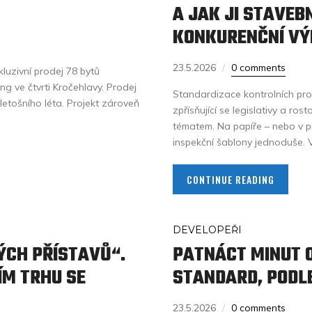
A JAK JI STAVEB
KONKURENČNÍ V
23.5.2026
0 comments
kluzivní prodej 78 bytů
g ve čtvrti Kročehlavy. Prodej
Standardizace kontrolních pro
etošního léta. Projekt zároveň
zpřísňující se legislativy a ro
tématem. Na papíře – nebo v 
inspekční šablony jednoduše. V
CONTINUE READING
DEVELOPEŘI
ÝCH PŘÍSTAVŮ“.
PATNÁCT MINUT O
ÍM TRHU SE
STANDARD, PODLE
23.5.2026
0 comments