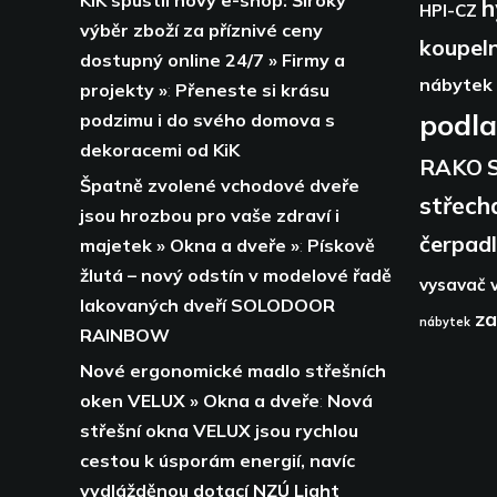
KiK spustil nový e-shop: Široký
h
HPI-CZ
výběr zboží za příznivé ceny
koupel
dostupný online 24/7 » Firmy a
nábytek
projekty »
:
Přeneste si krásu
podl
podzimu i do svého domova s
dekoracemi od KiK
RAKO
Špatně zvolené vchodové dveře
střech
jsou hrozbou pro vaše zdraví i
čerpad
majetek » Okna a dveře »
:
Pískově
žlutá – nový odstín v modelové řadě
vysavač
lakovaných dveří SOLODOOR
za
nábytek
RAINBOW
Nové ergonomické madlo střešních
oken VELUX » Okna a dveře
:
Nová
střešní okna VELUX jsou rychlou
cestou k úsporám energií,
navíc
vydlážděnou dotací NZÚ Light