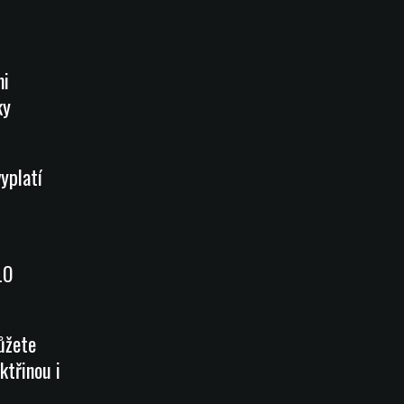
mi
ky
vyplatí
LO
ůžete
ktřinou i