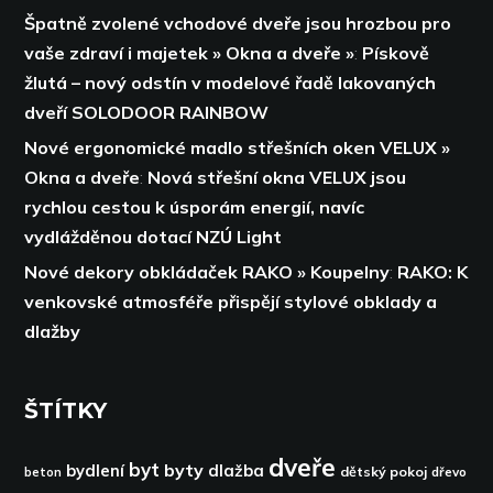
Špatně zvolené vchodové dveře jsou hrozbou pro
vaše zdraví i majetek » Okna a dveře »
:
Pískově
žlutá – nový odstín v modelové řadě lakovaných
dveří SOLODOOR RAINBOW
Nové ergonomické madlo střešních oken VELUX »
Okna a dveře
:
Nová střešní okna VELUX jsou
rychlou cestou k úsporám energií,
navíc
vydlážděnou dotací NZÚ Light
Nové dekory obkládaček RAKO » Koupelny
:
RAKO: K
venkovské atmosféře přispějí stylové obklady a
dlažby
ŠTÍTKY
dveře
byt
byty
bydlení
dlažba
dětský pokoj
dřevo
beton