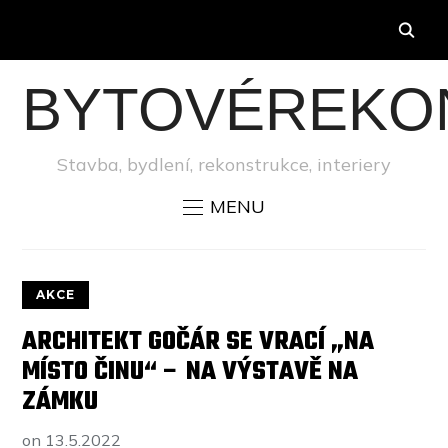
BYTOVÉREKO
Stavba, bydlení, rekonstrukce, interiery
MENU
AKCE
ARCHITEKT GOČÁR SE VRACÍ „NA
MÍSTO ČINU“ – NA VÝSTAVĚ NA
ZÁMKU
on
13.5.2022