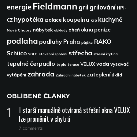
Fieldmann
energie
gril
grilování
HPI-
hypotéka
kuchyně
koupelna
izolace
CZ
krb
peníze
okna
nábytek
oheň
Nové Chabry
obklady
podlaha
podlahy
RAKO
Praha
půjčka
střecha
Schüco
SOLO
stavební spoření
střešní krytina
tepelné čerpadlo
voda
VELUX
vysavač
teplo
terasa
zahrada
zateplení
vytápění
úklid
Zahradní nábytek
OBLÍBENÉ ČLÁNKY
I starší manuálně otvíraná střešní okna VELUX
lze proměnit v chytrá
7 comments