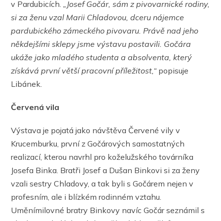
v Pardubicích.
„Josef Gočár, sám z pivovarnické rodiny,
si za ženu vzal Marii Chladovou, dceru nájemce
pardubického zámeckého pivovaru. Právě nad jeho
někdejšími sklepy jsme výstavu postavili. Gočára
ukáže jako mladého studenta a absolventa, který
získává první větší pracovní příležitost,“
popisuje
Libánek.
Červená vila
Výstava je pojatá jako návštěva Červené vily v
Krucemburku, první z Gočárových samostatných
realizací, kterou navrhl pro koželužského továrníka
Josefa Binka. Bratři Josef a Dušan Binkovi si za ženy
vzali sestry Chladovy, a tak byli s Gočárem nejen v
profesním, ale i blízkém rodinném vztahu.
Uměnímilovné bratry Binkovy navíc Gočár seznámil s