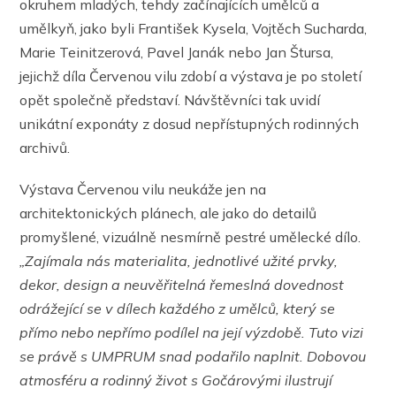
okruhem mladých, tehdy začínajících umělců a
umělkyň, jako byli František Kysela, Vojtěch Sucharda,
Marie Teinitzerová, Pavel Janák nebo Jan Štursa,
jejichž díla Červenou vilu zdobí a výstava je po století
opět společně představí. Návštěvníci tak uvidí
unikátní exponáty z dosud nepřístupných rodinných
archivů.
Výstava Červenou vilu neukáže jen na
architektonických plánech, ale jako do detailů
promyšlené, vizuálně nesmírně pestré umělecké dílo.
„Zajímala nás materialita, jednotlivé užité prvky,
dekor, design a neuvěřitelná řemeslná dovednost
odrážející se v dílech každého z umělců, který se
přímo nebo nepřímo podílel na její výzdobě. Tuto vizi
se právě s UMPRUM snad podařilo naplnit. Dobovou
atmosféru a rodinný život s Gočárovými ilustrují