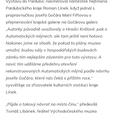
Výstavu do Pardubic nasměroval náměstek hejtmana
Pardubického kraje Roman Línek, když jednal s
prapravnučkou Josefa Gočára Marií Fiřtovou o
přejmenování krajské galerie na Gočárovu galerii.
„Autorky původně uvažovaly o Hradci Králové, pak o
Automatických mlýnech, ale tam ještě není hotovo.
Nakonec jsme se shodli, že pokud to plány muzea
umožní, budou sály v hospodářských budovách
zámku tím nejlepším zázemím pro tuto výstavu. A
navíc tím uděláme předehru otevření
rekonstruovaných Automatických mlýnů podle návrhu
Josefa Gočára, které nás čeká v příštím roce,“
vysvětluje za zřizovatele kulturních institucí kraje
Línek.
„Půjde o takový návrat na místo činu,“
předesílá
Tomáš Libánek, ředitel Východočeského muzea