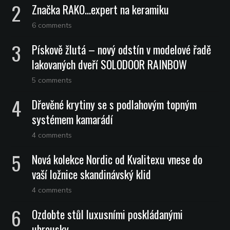
Značka RAKO…expert na keramiku
6 comments
Pískově žlutá – nový odstín v modelové řadě
lakovaných dveří SOLODOOR RAINBOW
5 comments
Dřevěné krytiny se s podlahovým topným
systémem kamarádí
4 comments
Nová kolekce Nordic od Kvalitexu vnese do
vaší ložnice skandinávský klid
4 comments
Ozdobte stůl luxusními poskládanými
ubrousky