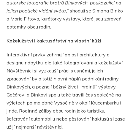
autorské fotografie bratrů Binkových, poukazující na
jejich poetické vidění světa,“
shodují se Simona Binko
a Marie Fiřtová, kurátorky výstavy, které jsou zároveň
potomky obou rodin.
Koželužství i kaktusářství na vlastní kůži
Interaktivní prvky zahrnují oblast architektury a
designu nábytku, ale také fotografování a koželužství.
Návštěvníci si vyzkouší práci s usněmi, jejich
zpracování bylo totiž hlavní náplň podnikání rodiny
Binkových, a poznají běžný život „hrdinů“ výstavy.
Gočárovi a Binkovi spolu také trávili čas společně na
výletech po malebné Vysočině v okolí Krucemburku i
jinde. Rodinné záliby obou rodin jako turistiku,
šoférování automobilu nebo pěstování kaktusů si zase
užijí nejmenší návštěvníci.