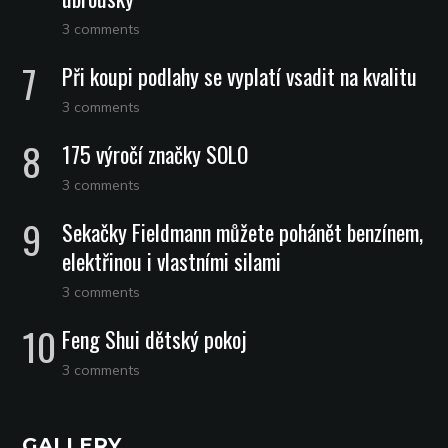
3 comments
Při koupi podlahy se vyplatí vsadit na kvalitu
3 comments
175 výročí značky SOLO
3 comments
Sekačky Fieldmann můžete pohánět benzínem,
elektřinou i vlastními silami
3 comments
Feng Shui dětský pokoj
3 comments
GALLERY