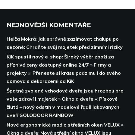
NEJNOVĚJŠÍ KOMENTÁŘE
Helča Mokrá
:
Jak správně zazimovat chalupu po
sezóně: Chraňte svůj majetek před zimními riziky
KiK spustil nový e-shop: Široký výběr zboží za
příznivé ceny dostupný online 24/7 » Firmy a
projekty »
:
Přeneste si krásu podzimu i do svého
domova s dekoracemi od KiK
Špatně zvolené vchodové dveře jsou hrozbou pro
vaše zdraví i majetek » Okna a dveře »
:
Pískově
žlutá – nový odstín v modelové řadě lakovaných
dveří SOLODOOR RAINBOW
Nové ergonomické madlo střešních oken VELUX »
Okna a dveře
:
Nová střešní okna VELUX jsou