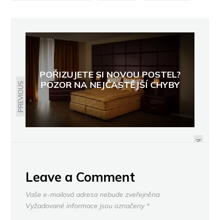
POŘIZUJETE SI NOVOU POSTEL?
POZOR NA NEJČASTĚJŠÍ CHYBY
PREVIOUS
NÁSTUP PRVŇÁČKA DO ŠKOLY
PŘINÁŠÍ REVOLUCI V DĚTSKÉM
POKOJI
NEXT
Leave a Comment
Vaše e-mailová adresa nebude zveřejněna.
Vyžadované informace jsou označeny
*