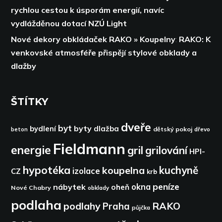
rychlou cestou k úsporám energií,
navíc
vydlážděnou dotací NZÚ Light
Nové dekory obkládaček RAKO » Koupelny
:
RAKO: K
venkovské atmosféře přispějí stylové obklady a
dlažby
ŠTÍTKY
dveře
byt
byty
bydlení
dlažba
dětský pokoj
dřevo
beton
Fieldmann
energie
gril
grilování
HPI-
hypotéka
kuchyně
koupelna
izolace
CZ
krb
peníze
okna
nábytek
oheň
Nové Chabry
obklady
podlaha
podlahy
RAKO
Praha
půjčka