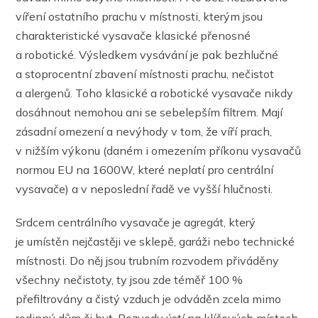
víření ostatního prachu v místnosti, kterým jsou
charakteristické vysavače klasické přenosné
a robotické. Výsledkem vysávání je pak bezhlučné
a stoprocentní zbavení místnosti prachu, nečistot
a alergenů. Toho klasické a robotické vysavače nikdy
dosáhnout nemohou ani se sebelepším filtrem. Mají
zásadní omezení a nevýhody v tom, že víří prach,
v nižším výkonu (daném i omezením příkonu vysavačů
normou EU na 1600W, které neplatí pro centrální
vysavače) a v neposlední řadě ve vyšší hlučnosti.
Srdcem centrálního vysavače je agregát, který
je umístěn nejčastěji ve sklepě, garáži nebo technické
místnosti. Do něj jsou trubním rozvodem přiváděny
všechny nečistoty, ty jsou zde téměř 100 %
přefiltrovány a čistý vzduch je odváděn zcela mimo
rodinný dům či byt. Rozvody ústí na klíčových místech