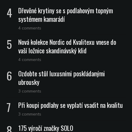
Dřevěné krytiny se s podlahovým topným
systémem kamarádí
4 comments
Nová kolekce Nordic od Kvalitexu vnese do
vaší ložnice skandinávský klid
4 comments
Ozdobte stůl luxusními poskládanými
ubrousky
3 comments
Při koupi podlahy se vyplatí vsadit na kvalitu
3 comments
175 výročí značky SOLO