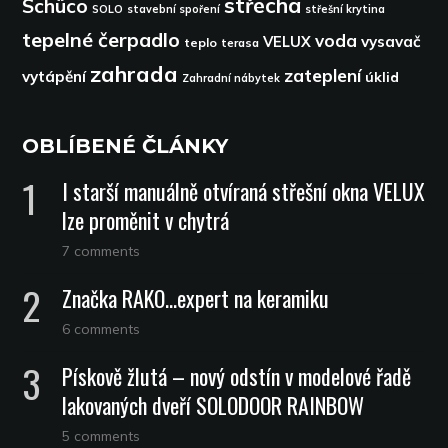
střecha
Schüco
SOLO
stavební spoření
střešní krytina
tepelné čerpadlo
voda
VELUX
vysavač
teplo
terasa
zahrada
zateplení
vytápění
úklid
Zahradní nábytek
OBLÍBENÉ ČLÁNKY
I starší manuálně otvíraná střešní okna VELUX
lze proměnit v chytrá
7 comments
Značka RAKO…expert na keramiku
6 comments
Pískově žlutá – nový odstín v modelové řadě
lakovaných dveří SOLODOOR RAINBOW
5 comments