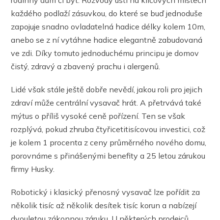
každého podlaží zásuvkou, do které se buď jednoduše
zapojuje snadno ovladatelná hadice délky kolem 10m,
anebo se z ní vytáhne hadice elegantně zabudovaná
ve zdi. Díky tomuto jednoduchému principu je domov
čistý, zdravý a zbavený prachu i alergenů.
Lidé však stále ještě dobře nevědí, jakou roli pro jejich
zdraví může centrální vysavač hrát. A přetrvává také
mýtus o příliš vysoké ceně pořízení. Ten se však
rozplývá, pokud zhruba čtyřicetitisícovou investici, což
je kolem 1 procenta z ceny průměrného nového domu,
porovnáme s přinášenými benefity a 25 letou zárukou
firmy Husky.
Robotický i klasický přenosný vysavač lze pořídit za
několik tisíc až několik desítek tisíc korun a nabízejí
dvouletou zákonnou záruku. U některých prodejců