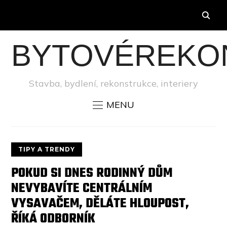
BYTOVÉREKO
Stavba, bydlení, rekonstrukce, interiery
MENU
TIPY A TRENDY
POKUD SI DNES RODINNÝ DŮM
NEVYBAVÍTE CENTRÁLNÍM
VYSAVAČEM, DĚLÁTE HLOUPOST,
ŘÍKÁ ODBORNÍK