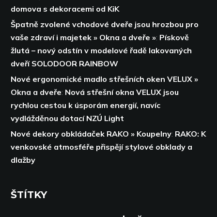
domova s dekoracemi od KiK
Špatně zvolené vchodové dveře jsou hrozbou pro
vaše zdraví i majetek » Okna a dveře »
:
Pískově
žlutá – nový odstín v modelové řadě lakovaných
dveří SOLODOOR RAINBOW
Nové ergonomické madlo střešních oken VELUX »
Okna a dveře
:
Nová střešní okna VELUX jsou
rychlou cestou k úsporám energií,
navíc
vydlážděnou dotací NZÚ Light
Nové dekory obkládaček RAKO » Koupelny
:
RAKO: K
venkovské atmosféře přispějí stylové obklady a
dlažby
ŠTÍTKY