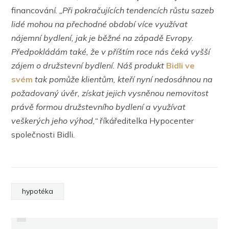
financování.
„Při pokračujících tendencích růstu sazeb
lidé mohou na přechodné období více využívat
nájemní bydlení, jak je běžné na západě Evropy.
Předpokládám také, že v příštím roce nás čeká vyšší
zájem o družstevní bydlení. Náš produkt
Bidli ve
svém
tak pomůže klientům, kteří nyní nedosáhnou na
požadovaný úvěr, získat jejich vysněnou nemovitost
právě formou družstevního bydlení a využívat
veškerých jeho výhod,“
říkáředitelka Hypocenter
společnosti Bidli.
PREVIOUS
hypotéka
PRŮMĚRNÝ VĚK KUPUJÍCÍCH
HEIMSTADEN POKRAČUJE V BOJI S
NEMOVITOSTÍ SE BUDE