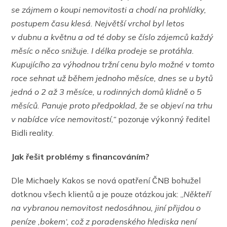
se zájmem o koupi nemovitosti a chodí na prohlídky,
postupem času klesá. Největší vrchol byl letos
v dubnu a květnu a od té doby se číslo zájemců každý
měsíc o něco snižuje. I délka prodeje se protáhla.
Kupujícího za výhodnou tržní cenu bylo možné v tomto
roce sehnat už během jednoho měsíce, dnes se u bytů
jedná o 2 až 3 měsíce, u rodinných domů klidně o 5
měsíců. Panuje proto předpoklad, že se objeví na trhu
v nabídce více nemovitostí,“
pozoruje výkonný ředitel
Bidli reality.
Jak řešit problémy s financováním?
Dle Michaely Kakos se nová opatření ČNB bohužel
dotknou všech klientů a je pouze otázkou jak: „
Někteří
na vybranou nemovitost nedosáhnou, jiní přijdou o
peníze ,bokem‘, což z poradenského hlediska není