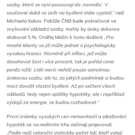
sazby, které se nyní posouvají do ,normálu‘. V
současné době se úvěr na bydlení stále vyplatí,“
radí
Michaela Kakos. Pakliže ČNB bude pokračovat ve
zvyšování základní sazby, mohly by úroky dokonce
atakovat 5 %
.
Ondřej Mašín k tomu dodává:
„Pro
mnohé klienty se již může jednat o psychologicky
vysokou hranici. Nicméně při inflaci, jež může
dosahovat šest i více procent, tak je pořád cena
peněz nižší. Lidé navíc neřeší pouze samotnou
úrokovou sazbu, ale to, za jakých podmínek si budou
moct dovolit vlastní bydlení. Až po sečtení všech
nákladů, tedy nejen splátky hypotéky, ale i například
výdajů za energie, se budou rozhodovat.“
První známky vysokých cen nemovitostí a zdražování
hypoték se na realitním trhu začínají projevovat.
„
Podle naší celoroční statistiky počet lidí, kteří volají