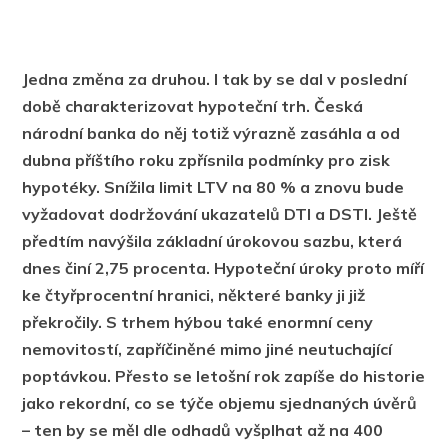
Jedna změna za druhou. I tak by se dal v poslední
době charakterizovat hypoteční trh. Česká
národní banka do něj totiž výrazně zasáhla a od
dubna příštího roku zpřísnila podmínky pro zisk
hypotéky. Snížila limit LTV na 80 % a znovu bude
vyžadovat dodržování ukazatelů DTI a DSTI. Ještě
předtím navýšila základní úrokovou sazbu, která
dnes činí 2,75 procenta. Hypoteční úroky proto míří
ke čtyřprocentní hranici, některé banky ji již
překročily. S trhem hýbou také enormní ceny
nemovitostí, zapříčiněné mimo jiné neutuchající
poptávkou. Přesto se letošní rok zapíše do historie
jako rekordní, co se týče objemu sjednaných úvěrů
– ten by se měl dle odhadů vyšplhat až na 400