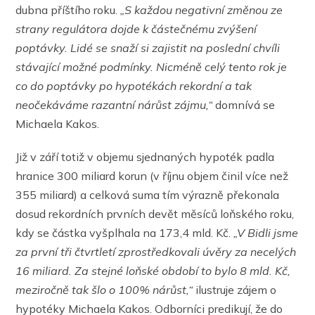
dubna příštího roku.
„S každou negativní změnou ze
strany regulátora dojde k částečnému zvýšení
poptávky. Lidé se snaží si zajistit na poslední chvíli
stávající možné podmínky. Nicméně celý tento rok je
co do poptávky po hypotékách rekordní a tak
neočekáváme razantní nárůst zájmu,“
domnívá se
Michaela Kakos.
Již v září totiž v objemu sjednaných hypoték padla
hranice 300 miliard korun (v říjnu objem činil více než
355 miliard) a celková suma tím výrazně překonala
dosud rekordních prvních devět měsíců loňského roku,
kdy se částka vyšplhala na 173,4 mld. Kč.
„V Bidli jsme
za první tři čtvrtletí zprostředkovali úvěry za necelých
16 miliard. Za stejné loňské období to bylo 8 mld. Kč,
meziročně tak šlo o 100% nárůst,“
ilustruje zájem o
hypotéky Michaela Kakos. Odborníci predikují, že do