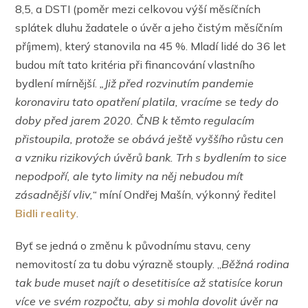
8,5, a DSTI (poměr mezi celkovou výší měsíčních
splátek dluhu žadatele o úvěr a jeho čistým měsíčním
příjmem), který stanovila na 45 %. Mladí lidé do 36 let
budou mít tato kritéria při financování vlastního
bydlení mírnější.
„Již před rozvinutím pandemie
koronaviru tato opatření platila, vracíme se tedy do
doby před jarem 2020. ČNB k těmto regulacím
přistoupila, protože se obává ještě vyššího růstu cen
a vzniku rizikových úvěrů bank. Trh s bydlením to sice
nepodpoří, ale tyto limity na něj nebudou mít
zásadnější vliv,“
míní Ondřej Mašín, výkonný ředitel
Bidli reality
.
Byť se jedná o změnu k původnímu stavu, ceny
nemovitostí za tu dobu výrazně stouply. „
Běžná rodina
tak bude muset najít o desetitisíce až statisíce korun
více ve svém rozpočtu, aby si mohla dovolit úvěr na