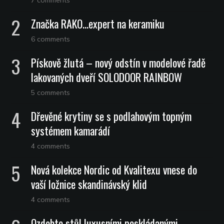
7 comments
Značka RAKO…expert na keramiku
6 comments
Pískově žlutá – nový odstín v modelové řadě
lakovaných dveří SOLODOOR RAINBOW
5 comments
Dřevěné krytiny se s podlahovým topným
systémem kamarádí
4 comments
Nová kolekce Nordic od Kvalitexu vnese do
vaší ložnice skandinávský klid
4 comments
Ozdobte stůl luxusními poskládanými