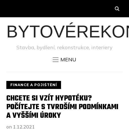
BYTOVÉREKO
Stavba, bydlení, rekonstrukce, interiery
MENU
FINANCE A POJIŠTĚNÍ
CHCETE SI VZÍT HYPOTÉKU?
POČÍTEJTE S TVRDŠÍMI PODMÍNKAMI
A VYŠŠÍMI ÚROKY
on
1.12.2021