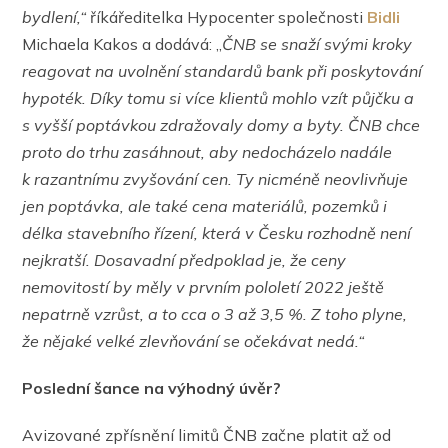
bydlení,“
říkáředitelka Hypocenter společnosti
Bidli
Michaela Kakos a dodává: „
ČNB se snaží svými kroky
reagovat na uvolnění standardů bank při poskytování
hypoték. Díky tomu si více klientů mohlo vzít půjčku a
s vyšší poptávkou zdražovaly domy a byty. ČNB chce
proto do trhu zasáhnout, aby nedocházelo nadále
k razantnímu zvyšování cen. Ty nicméně neovlivňuje
jen poptávka, ale také cena materiálů, pozemků i
délka stavebního řízení, která v Česku rozhodně není
nejkratší. Dosavadní předpoklad je, že ceny
nemovitostí by měly v prvním pololetí 2022 ještě
nepatrně vzrůst, a to cca o 3 až 3,5 %. Z toho plyne,
že nějaké velké zlevňování se očekávat nedá.“
Poslední šance na výhodný úvěr?
Avizované zpřísnění limitů ČNB začne platit až od