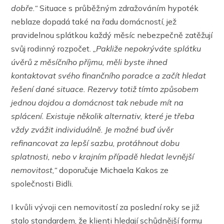
dobře.“
Situace s průběžným zdražováním hypoték
neblaze dopadá také na řadu domácností, jež
pravidelnou splátkou každý měsíc nebezpečně zatěžují
svůj rodinný rozpočet.
„Pakliže nepokrýváte splátku
úvěrů z měsíčního příjmu, měli byste ihned
kontaktovat svého finančního poradce a začít hledat
řešení dané situace. Rezervy totiž tímto způsobem
jednou dojdou a domácnost tak nebude mít na
splácení. Existuje několik alternativ, které je třeba
vždy zvážit individuálně. Je možné buď úvěr
refinancovat za lepší sazbu, protáhnout dobu
splatnosti, nebo v krajním případě hledat levnější
nemovitost,“
doporučuje Michaela Kakos ze
společnosti Bidli.
I kvůli vývoji cen nemovitostí za poslední roky se již
stalo standardem, že klienti hledají schůdnější formu