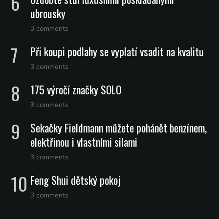
ubrousky
3 comments
Při koupi podlahy se vyplatí vsadit na kvalitu
3 comments
175 výročí značky SOLO
3 comments
Sekačky Fieldmann můžete pohánět benzínem,
elektřinou i vlastními silami
3 comments
Feng Shui dětský pokoj
3 comments