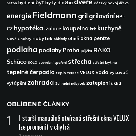
dveře
byt
byty
bydlení
dlažba
dětský pokoj
dřevo
beton
Fieldmann
energie
gril
grilování
HPI-
hypotéka
kuchyně
koupelna
izolace
CZ
krb
peníze
okna
nábytek
oheň
Nové Chabry
obklady
podlaha
podlahy
RAKO
Praha
půjčka
střecha
Schüco
SOLO
stavební spoření
střešní krytina
tepelné čerpadlo
voda
VELUX
vysavač
teplo
terasa
zahrada
zateplení
vytápění
úklid
Zahradní nábytek
OBLÍBENÉ ČLÁNKY
I starší manuálně otvíraná střešní okna VELUX
lze proměnit v chytrá