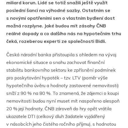
miliard korun. Lidé se totiž snažili ještě využít
poslední šanci na výhodné sazby. Ostatním se
s novými opatřeními sen o vlastním bydlení dost
možná rozplyne. Jaké budou mít zásahy ČNB
reálné dopady a co dalšího nás na hypotečním trhu
čeká, rozeberou experti ze společnosti Bidli.
Česká národní banka přistoupila s ohledem na vývoj
ekonomické situace a snahu zachovat finanční
stabilitu bankovního sektoru ke zpřísnění podmínek
pro poskytování hypoték – tzv. LTV (poměr výše
hypotečního úvěru a hodnoty zastavené nemovitosti)
sníží z 90 % na 80 %. To znamená, že zájemci o koupi
nemovitosti budou nyní muset mít naspořeno alespoň
20 % její hodnoty. ČNB zároveň do hry opět vrátila
ukazatele DTI (celkový dluh žadatele vyjádřený
v násobcích jeho čistého ročního příjmu), s hodnotou