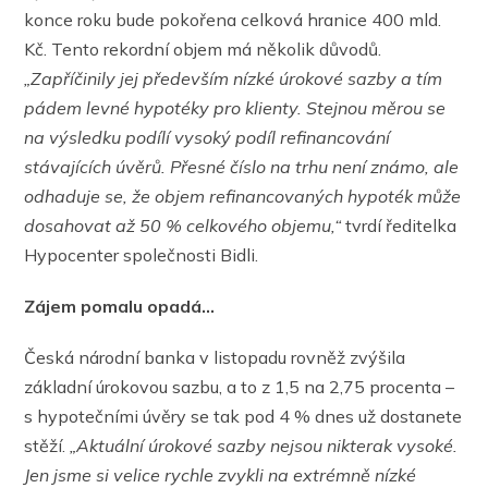
konce roku bude pokořena celková hranice 400 mld.
Kč. Tento rekordní objem má několik důvodů.
„Zapříčinily jej především nízké úrokové sazby a tím
pádem levné hypotéky pro klienty. Stejnou měrou se
na výsledku podílí vysoký podíl refinancování
stávajících úvěrů. Přesné číslo na trhu není známo, ale
odhaduje se, že objem refinancovaných hypoték může
dosahovat až 50 % celkového objemu,“
tvrdí ředitelka
Hypocenter společnosti Bidli.
Zájem pomalu opadá…
Česká národní banka v listopadu rovněž zvýšila
základní úrokovou sazbu, a to z 1,5 na 2,75 procenta –
s hypotečními úvěry se tak pod 4 % dnes už dostanete
stěží.
„Aktuální úrokové sazby nejsou nikterak vysoké.
Jen jsme si velice rychle zvykli na extrémně nízké