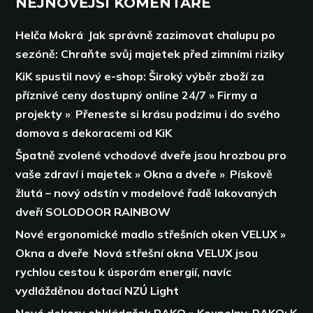
NEJNOVĚJŠÍ KOMENTÁŘE
Helča Mokrá
:
Jak správně zazimovat chalupu po
sezóně: Chraňte svůj majetek před zimními riziky
KiK spustil nový e-shop: Široký výběr zboží za
příznivé ceny dostupný online 24/7 » Firmy a
projekty »
:
Přeneste si krásu podzimu i do svého
domova s dekoracemi od KiK
Špatně zvolené vchodové dveře jsou hrozbou pro
vaše zdraví i majetek » Okna a dveře »
:
Pískově
žlutá – nový odstín v modelové řadě lakovaných
dveří SOLODOOR RAINBOW
Nové ergonomické madlo střešních oken VELUX »
Okna a dveře
:
Nová střešní okna VELUX jsou
rychlou cestou k úsporám energií,
navíc
vydlážděnou dotací NZÚ Light
Nové dekory obkládaček RAKO » Koupelny
:
RAKO: K