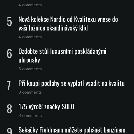
4 comments
Nová kolekce Nordic od Kvalitexu vnese do
vaší ložnice skandinávský klid
4 comments
Ozdobte stůl luxusními poskládanými
ubrousky
3 comments
Při koupi podlahy se vyplatí vsadit na kvalitu
3 comments
175 výročí značky SOLO
3 comments
Sekačky Fieldmann můžete pohánět benzínem,