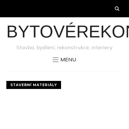
BYTOVÉREKO
Stavba, bydlení, rekonstrukce, interiery
MENU
STAVEBNÍ MATERIÁLY