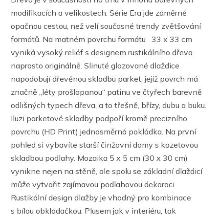
modifikacích a velikostech. Série Era jde záměrně
opačnou cestou, než velí současné trendy zvětšování
formátů. Na matném povrchu formátu 33 x 33 cm
vyniká vysoký reliéf s designem rustikálního dřeva
naprosto originálně. Slinuté glazované dlaždice
napodobují dřevěnou skladbu parket, jejíž povrch má
značně „léty prošlapanou“ patinu ve čtyřech barevně
odlišných typech dřeva, a to třešně, břízy, dubu a buku.
Iluzi parketové skladby podpoří kromě precizního
povrchu (HD Print) jednosměrná pokládka. Na první
pohled si vybavíte starší činžovní domy s kazetovou
skladbou podlahy. Mozaika 5 x 5 cm (30 x 30 cm)
vynikne nejen na stěně, ale spolu se základní dlaždicí
může vytvořit zajímavou podlahovou dekoraci.
Rustikální design dlažby je vhodný pro kombinace
s bílou obkládačkou. Plusem jak v interiéru, tak