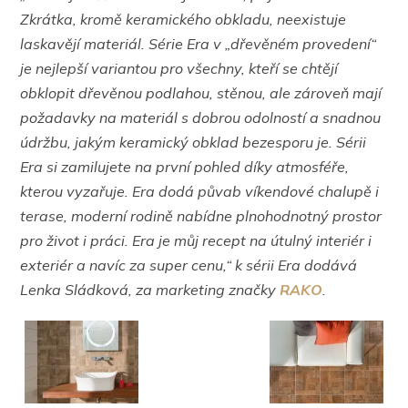
Zkrátka, kromě keramického obkladu, neexistuje
laskavějí materiál. Série Era v „dřevěném provedení“
je nejlepší variantou pro všechny, kteří se chtějí
obklopit dřevěnou podlahou, stěnou, ale zároveň mají
požadavky na materiál s dobrou odolností a snadnou
údržbu, jakým keramický obklad bezesporu je. Sérii
Era si zamilujete na první pohled díky atmosféře,
kterou vyzařuje. Era dodá půvab víkendové chalupě i
terase, moderní rodině nabídne plnohodnotný prostor
pro život i práci. Era je můj recept na útulný interiér i
exteriér a navíc za super cenu,“ k sérii Era dodává
Lenka Sládková, za marketing značky
RAKO
.