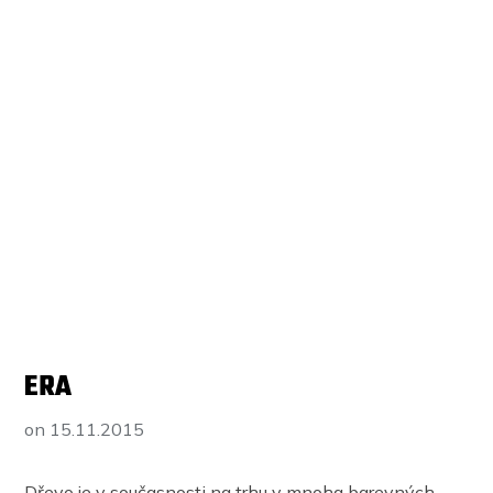
ERA
on
15.11.2015
Dřevo je v současnosti na trhu v mnoha barevných