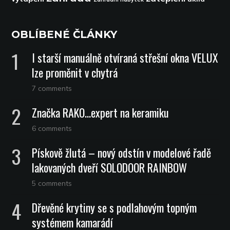
OBLÍBENÉ ČLÁNKY
I starší manuálně otvíraná střešní okna VELUX
lze proměnit v chytrá
7 comments
Značka RAKO…expert na keramiku
6 comments
Pískově žlutá – nový odstín v modelové řadě
lakovaných dveří SOLODOOR RAINBOW
5 comments
Dřevěné krytiny se s podlahovým topným
systémem kamarádí