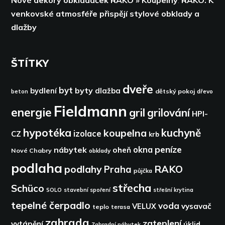
venkovské atmosféře přispějí stylové obklady a
dlažby
ŠTÍTKY
dveře
byt
byty
bydlení
dlažba
dětský pokoj
dřevo
beton
Fieldmann
energie
gril
grilování
HPI-
hypotéka
kuchyně
koupelna
izolace
CZ
krb
peníze
okna
nábytek
oheň
Nové Chabry
obklady
podlaha
podlahy
RAKO
Praha
půjčka
střecha
Schüco
SOLO
stavební spoření
střešní krytina
tepelné čerpadlo
voda
VELUX
vysavač
teplo
terasa
zahrada
zateplení
vytápění
úklid
Zahradní nábytek