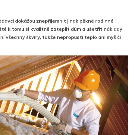
lodavci dokážou znepříjemnit jinak pěkné rodinné
tě k tomu si kvalitně zateplit dům a ušetřit náklady
ní všechny škvíry, takže nepropustí teplo ani myš či