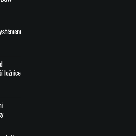
systémem
od
í ložnice
mi
ky