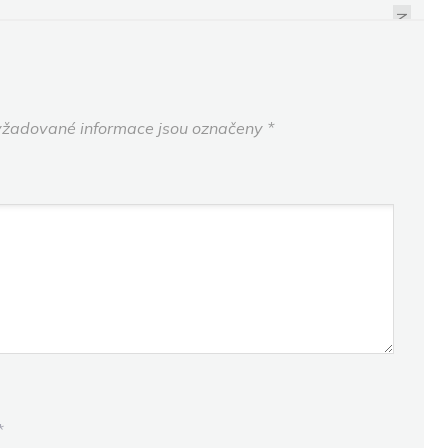
NEMOVITOSTÍ. LIDÉ SI
NEXT
TAK UKLÁDAJÍ PENÍZE
žadované informace jsou označeny
*
*