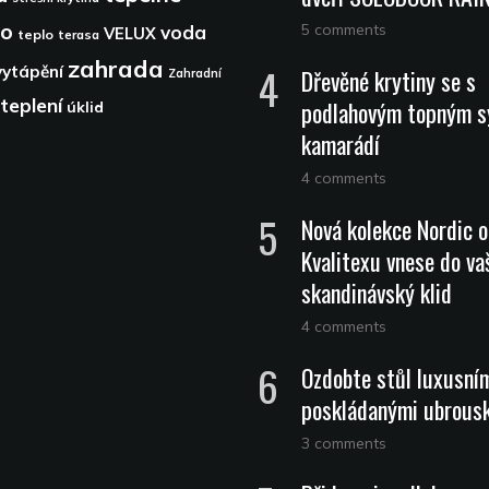
lo
5 comments
voda
VELUX
teplo
terasa
zahrada
vytápění
Dřevěné krytiny se s
Zahradní
teplení
podlahovým topným 
úklid
kamarádí
4 comments
Nová kolekce Nordic 
Kvalitexu vnese do vaš
skandinávský klid
4 comments
Ozdobte stůl luxusní
poskládanými ubrous
3 comments