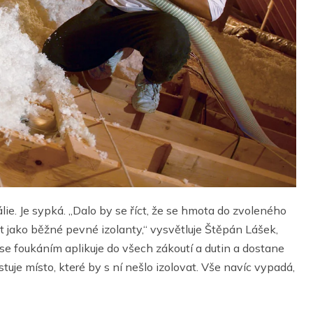
e. Je sypká. „Dalo by se říct, že se hmota do zvoleného
ovat jako běžné pevné izolanty,“ vysvětluje Štěpán Lášek,
 se foukáním aplikuje do všech zákoutí a dutin a dostane
uje místo, které by s ní nešlo izolovat. Vše navíc vypadá,