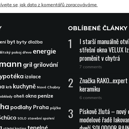
ívejte se, jak data z komentářů zpracováváme.
Y
OBLÍBENÉ ČLÁNKY
I starší manuálně otv
byt
byty
ení
dlažba
střešní okna VELUX lz
energie
dětský pokoj
dřevo
proměnit v chytrá
dmann
gril
grilování
7 comments
ypotéka
izolace
Značka RAKO…expert 
kuchyně
na
keramiku
krb
Nové Chabry
peníze
okna
oheň
obklady
6 comments
aha
podlahy
Praha
půjčka
Pískově žlutá – nový 
Schüco
modelové řadě lakova
SOLO
stavební spoření
dveří SOLODOOR RA
a
tepelné
střešní krytina