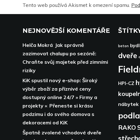
Tento web používá Akismet k omezení spamu.
Pod
NEJNOVĚJŠÍ KOMENTÁŘE
ŠTÍTK
Helča Mokrá
:
Jak správně
bydl
beton
zazimovat chalupu po sezóně:
dveře
Chraňte svůj majetek před zimními
Fiel
riziky
KiK spustil nový e-shop: Široký
h
HPI-CZ
výběr zboží za příznivé ceny
koupel
dostupný online 24/7 » Firmy a
nábytek
projekty »
:
Přeneste si krásu
podl
podzimu i do svého domova s
dekoracemi od KiK
RAKO
Špatně zvolené vchodové dveře
střech