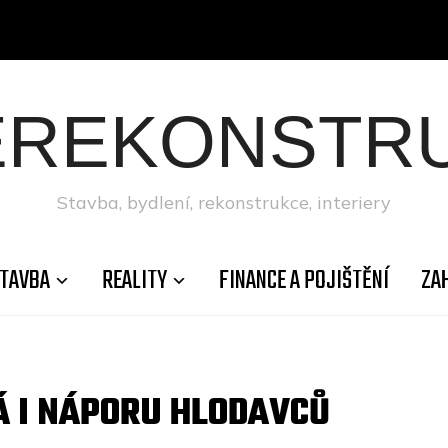
ÉREKONSTRU
Stavba, bydlení, rekonstrukce, interiery
TAVBA
REALITY
FINANCE A POJIŠTĚNÍ
ZA
Á I NÁPORU HLODAVCŮ