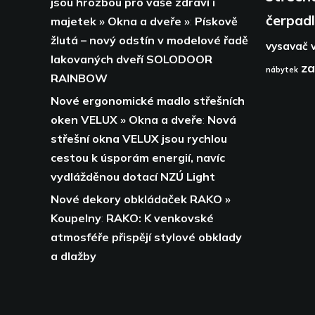
jsou hrozbou pro vaše zdraví i
čerpad
majetek » Okna a dveře »
:
Pískově
žlutá – nový odstín v modelové řadě
vysavač
lakovaných dveří SOLODOOR
za
nábytek
RAINBOW
Nové ergonomické madlo střešních
oken VELUX » Okna a dveře
:
Nová
střešní okna VELUX jsou rychlou
cestou k úsporám energií,
navíc
vydlážděnou dotací NZÚ Light
Nové dekory obkládaček RAKO »
Koupelny
:
RAKO: K venkovské
atmosféře přispějí stylové obklady
a dlažby