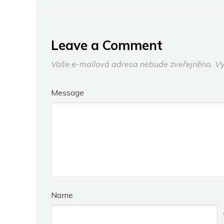
VIZÍM, NEBO
OPRAŠUJEME
EXPONÁTY V MUZEU?
Leave a Comment
Vaše e-mailová adresa nebude zveřejněna.
Vy
Message
Name