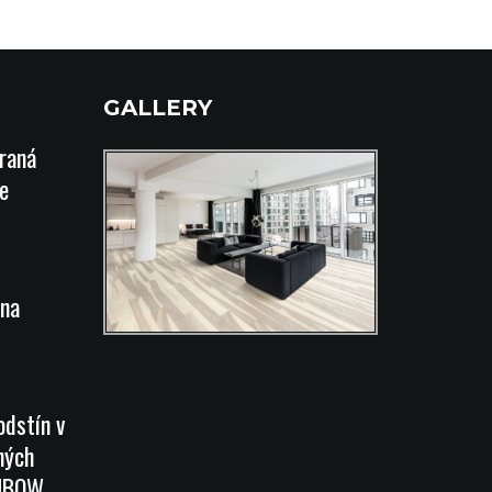
GALLERY
íraná
e
na
odstín v
ných
INBOW