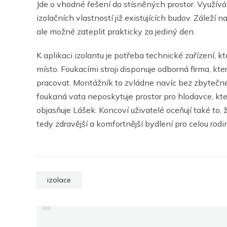
Jde o vhodné řešení do stísněných prostor. Využívá
izolačních vlastností již existujících budov. Záleží
ale možné zateplit prakticky za jediný den.
K aplikaci izolantu je potřeba technické zařízení,
místo. Foukacími stroji disponuje odborná firma, k
pracovat. Montážník to zvládne navíc bez zbytečn
foukaná vata neposkytuje prostor pro hlodavce, kte
objasňuje Lášek. Koncoví uživatelé oceňují také to, ž
tedy zdravější a komfortnější bydlení pro celou rodi
PREVIOUS
izolace
PRAHA
ARCHITEKTONICKÁ –
PŘEJEME ODVÁŽNÝM