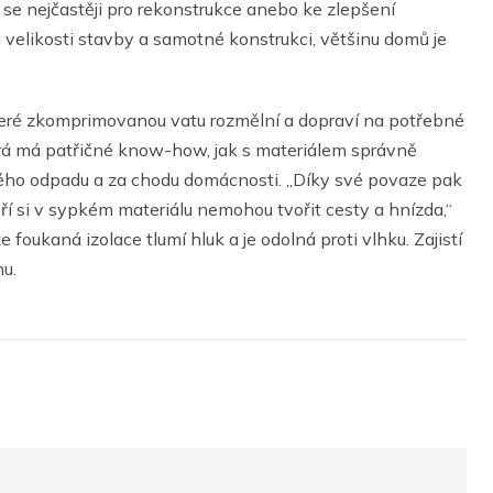
 se nejčastěji pro rekonstrukce anebo ke zlepšení
 na velikosti stavby a samotné konstrukci, většinu domů je
 které zkomprimovanou vatu rozmělní a dopraví na potřebné
terá má patřičné know-how, jak s materiálem správně
ého odpadu a za chodu domácnosti. „Díky své povaze pak
ří si v sypkém materiálu nemohou tvořit cesty a hnízda,“
e foukaná izolace tlumí hluk a je odolná proti vlhku. Zajistí
nu.
ROSTOUCÍ INFLACE
PŘEJE PRODEJI
LUXUSNÍCH