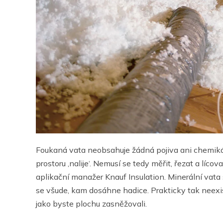
Foukaná vata neobsahuje žádná pojiva ani chemikáli
prostoru ‚nalije‘. Nemusí se tedy měřit, řezat a líc
aplikační manažer Knauf Insulation. Minerální vata
se všude, kam dosáhne hadice. Prakticky tak neexist
jako byste plochu zasněžovali.