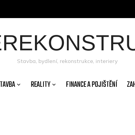
ÉREKONSTRU
Stavba, bydlení, rekonstrukce, interiery
TAVBA
REALITY
FINANCE A POJIŠTĚNÍ
ZA