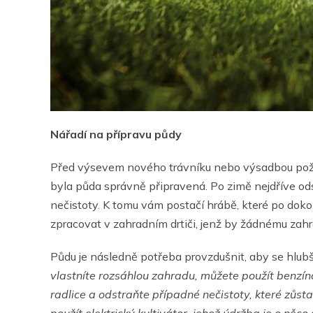
Nářadí na přípravu půdy
Před výsevem nového trávníku nebo výsadbou poža
byla půda správně připravená. Po zimě nejdříve odst
nečistoty. K tomu vám postačí hrábě, které po dok
zpracovat v zahradním drtiči, jenž by žádnému zah
Půdu je následně potřeba provzdušnit, aby se hlubš
vlastníte rozsáhlou zahradu, můžete použít benzíno
radlice a odstraňte případné nečistoty, které zůs
použít elektrický kultivátor, jehož údržba je o něc