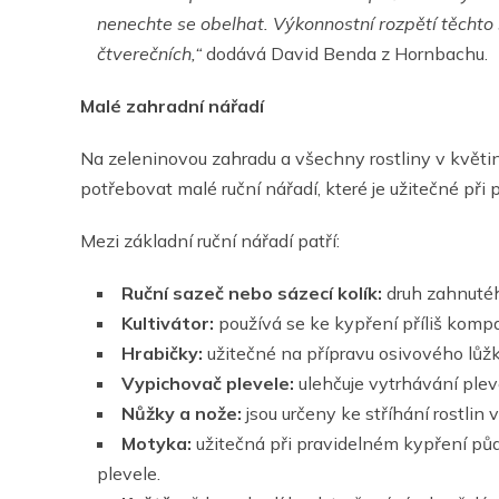
nenechte se obelhat. Výkonnostní rozpětí těcht
čtverečních,“
dodává David Benda z Hornbachu.
Malé zahradní nářadí
Na zeleninovou zahradu a všechny rostliny v květi
potřebovat malé ruční nářadí, které je užitečné při p
Mezi základní ruční nářadí patří:
Ruční sazeč nebo sázecí kolík:
druh zahnutého
Kultivátor:
používá se ke kypření příliš komp
Hrabičky:
užitečné na přípravu osivového lůž
Vypichovač plevele:
ulehčuje vytrhávání plev
Nůžky a nože:
jsou určeny ke stříhání rostlin 
Motyka:
užitečná při pravidelném kypření půdy
plevele.