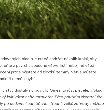
dovaných plodin je nutné dodržet několik kroků, aby
raňte z povrchu spadané větve, listí nebo jiné větší
ončení práce očistěte od zbytků zeminy. Větve můžete
rádkáři neměl chybět.
í vrstvy dostaly na povrch. Omezí to růst plevele.
„Pokud
vý kultivátor nebo rotavátor. Před použitím zkontrolujte
taly po podzimní údržbě. Na středně velké zahrady můžete
o snazší než benzínového,“
hovoří David Benda, odborník