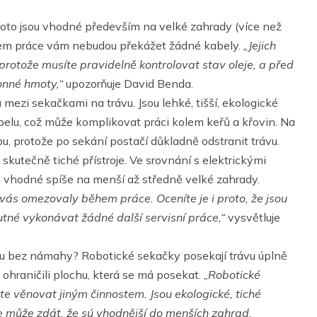
roto jsou vhodné především na velké zahrady (více než
 během práce vám nebudou překážet žádné kabely.
„Jejich
 protože musíte pravidelně kontrolovat stav oleje, a před
onné hmoty,“
upozorňuje David Benda.
mezi sekačkami na trávu. Jsou lehké, tišší, ekologické
elu, což může komplikovat práci kolem keřů a křovin. Na
, protože po sekání postačí důkladně odstranit trávu.
 skutečně tiché přístroje. Ve srovnání s elektrickými
 vhodné spíše na menší až středně velké zahrady.
vás omezovaly během práce. Oceníte je i proto, že jsou
tné vykonávat žádné další servisní práce,“
vysvětluje
ku bez námahy? Robotické sekačky posekají trávu úplně
hraničili plochu, která se má posekat.
„Robotické
te věnovat jiným činnostem. Jsou ekologické, tiché
e může zdát, že sú vhodnější do menších zahrad,