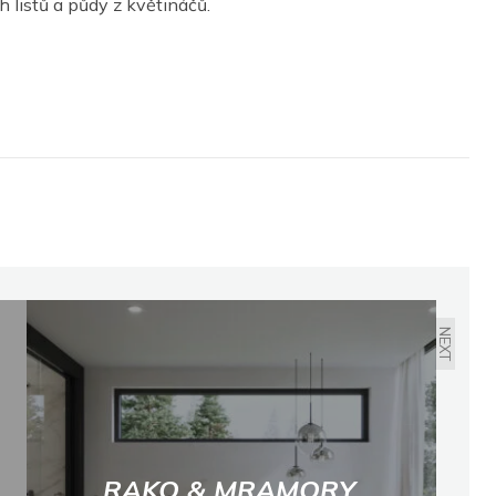
 listů a půdy z květináčů.
NEXT
RAKO & MRAMORY,