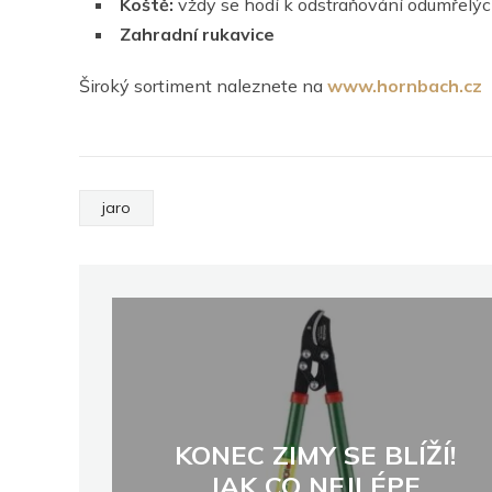
Koště:
vždy se hodí k odstraňování odumřelých
Zahradní rukavice
Široký sortiment naleznete na
www.hornbach.cz
jaro
KONEC ZIMY SE BLÍŽÍ!
JAK CO NEJLÉPE