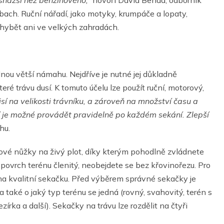
ach. Ruční nářadí, jako motyky, krumpáče a lopaty,
chybět ani ve velkých zahradách.
nou větší námahu. Nejdříve je nutné jej důkladně
eré trávu dusí. K tomuto účelu lze použít ruční, motorový,
sí na velikosti trávníku, a zároveň na množství času a
í je možné provádět pravidelně po každém sekání. Zlepší
hu.
ové nůžky na živý plot, díky kterým pohodlně zvládnete
 povrch terénu členitý, neobejdete se bez křovinořezu. Pro
a kvalitní sekačku. Před výběrem správné sekačky je
a také o jaký typ terénu se jedná (rovný, svahovitý, terén s
rka a další). Sekačky na trávu lze rozdělit na čtyři