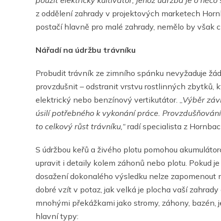
z oddělení zahrady v projektových marketech Hornb
postačí hlavně pro malé zahrady, nemělo by však 
Nářadí na údržbu trávníku
Probudit trávník ze zimního spánku nevyžaduje žád
provzdušnit – odstranit vrstvu rostlinných zbytků, kt
elektrický nebo benzínový vertikutátor. „
Výběr závi
úsilí potřebného k vykonání práce. Provzdušňován
to celkový růst trávníku,“
radí specialista z Hornbac
S údržbou keřů a živého plotu pomohou akumulátor
upravit i detaily kolem záhonů nebo plotu. Pokud je
dosažení dokonalého výsledku nelze zapomenout n
dobré vzít v potaz, jak velká je plocha vaší zahrady 
mnohými překážkami jako stromy, záhony, bazén, jezí
hlavní typy: