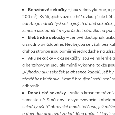
Benzínové sekačky –
jsou velmivýkonné, a p
2
200 m
). Kvůli jejich váze se hůř ovládají, ale
údržba je náročnější než u jiných druhů sekaček,
zimním uskladněním vyprázdnit nádržku na poh
Elektrické sekačky –
cenově dostupnáklasika 
a snadno ovládatelné. Neobejdou se však bez kab
druhou stranou jsou poměrně jednoduché na údržbu
Aku sekačky
– aku sekačky jsou velmi lehké a
a benzínovými jsou ale méně výkonné, takže jsou
„Výhodou aku sekaček je absence kabelů, jež by 
téměř bezúdržbové. Kromě broušení nožů není nu
odborník.
Robotické sekačky
– sníte o krásném trávní
samostatně. Stačí abyste vymezovacím kabelem o
sekačky ušetří obrovské množství času, jež může
a dovedou pracovat za každého počasí. I když s