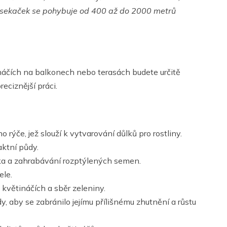
o sekaček se pohybuje od 400 až do 2000 metrů
náčích na balkonech nebo terasách budete určitě
reciznější práci.
 rýče, jež slouží k vytvarování důlků pro rostliny.
aktní půdy.
ka a zahrabávání rozptýlených semen.
ele.
v květináčích a sběr zeleniny.
, aby se zabránilo jejímu přílišnému zhutnění a růstu