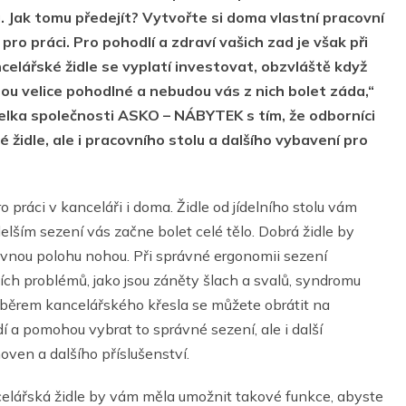
u. Jak tomu předejít? Vytvořte si doma vlastní pracovní
ro práci. Pro pohodlí a zdraví vašich zad je však při
elářské židle se vyplatí investovat, obzvláště když
jsou velice pohodlné a nebudou vás z nich bolet záda,“
lka společnosti ASKO – NÁBYTEK s tím, že odborníci
idle, ale i pracovního stolu a dalšího vybavení pro
 práci v kanceláři i doma. Židle od jídelního stolu vám
elším sezení vás začne bolet celé tělo. Dobrá židle by
rávnou polohu nohou. Při správné ergonomii sezení
tních problémů, jako jsou záněty šlach a svalů, syndromu
ýběrem kancelářského křesla se můžete obrátit na
 a pomohou vybrat to správné sezení, ale i další
ven a dalšího příslušenství.
ncelářská židle by vám měla umožnit takové funkce, abyste