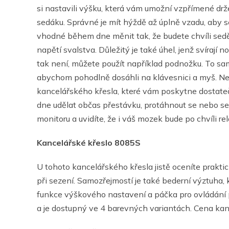
si nastavili výšku, která vám umožní vzpřímené drže
sedáku. Správné je mít hýždě až úplně vzadu, aby s
vhodné během dne měnit tak, že budete chvíli sedět
napětí svalstva. Důležitý je také úhel, jenž svírají
tak není, můžete použít například podnožku. To samé
abychom pohodlně dosáhli na klávesnici a myš. Ne
kancelářského křesla, které vám poskytne dostateč
dne udělat občas přestávku, protáhnout se nebo se p
monitoru a uvidíte, že i váš mozek bude po chvíli re
Kancelářské křeslo 8085S
U tohoto kancelářského křesla jistě oceníte praktick
při sezení. Samozřejmostí je také bederní výztuha, 
funkce výškového nastavení a páčka pro ovládání 
a je dostupný ve 4 barevných variantách. Cena kan