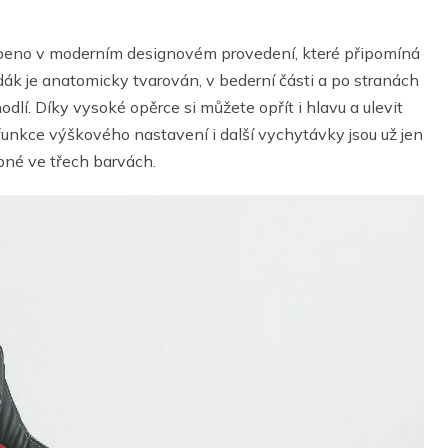
robeno v moderním designovém provedení, které připomíná
k je anatomicky tvarován, v bederní části a po stranách
í. Díky vysoké opěrce si můžete opřít i hlavu a ulevit
funkce výškového nastavení i další vychytávky jsou už jen
upné ve třech barvách.