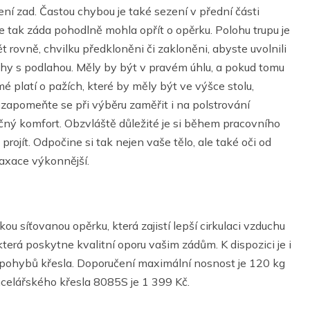
ní zad. Častou chybou je také sezení v přední části
e tak záda pohodlně mohla opřít o opěrku. Polohu trupu je
 rovně, chvilku předkloněni či zakloněni, abyste uvolnili
 nohy s podlahou. Měly by být v pravém úhlu, a pokud tomu
 platí o pažích, které by měly být ve výšce stolu,
zapomeňte se při výběru zaměřit i na polstrování
ný komfort. Obzvláště důležité je si během pracovního
rojít. Odpočine si tak nejen vaše tělo, ale také oči od
laxace výkonnější.
ou síťovanou opěrku, která zajistí lepší cirkulaci vzduchu
která poskytne kvalitní oporu vašim zádům. K dispozici je i
pohybů křesla. Doporučení maximální nosnost je 120 kg
celářského křesla 8085S je 1 399 Kč.