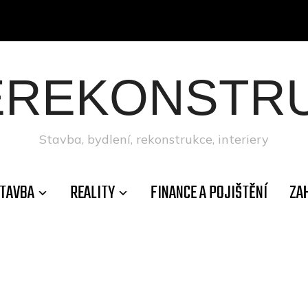
ÉREKONSTRU
Stavba, bydlení, rekonstrukce, interiery
TAVBA
REALITY
FINANCE A POJIŠTĚNÍ
ZA