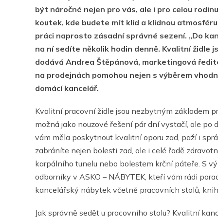
být náročné nejen pro vás, ale i pro celou rodin
koutek, kde budete mít klid a klidnou atmosféru p
práci naprosto zásadní správné sezení. „Do kanc
na ní sedíte několik hodin denně. Kvalitní židle 
dodává Andrea Štěpánová, marketingová ředite
na prodejnách pomohou nejen s výběrem vhodné ž
domácí kancelář.
Kvalitní pracovní židle jsou nezbytným základem pro
možná jako nouzové řešení pár dní vystačí, ale po d
vám měla poskytnout kvalitní oporu zad, paží i sp
zabráníte nejen bolesti zad, ale i celé řadě zdravo
karpálního tunelu nebo bolestem krční páteře. S v
odborníky v ASKO – NÁBYTEK, kteří vám rádi poradí
kancelářský nábytek včetně pracovních stolů, kniho
Jak správně sedět u pracovního stolu? Kvalitní ka