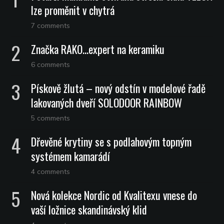
lze proměnit v chytrá
7 comments
Značka RAKO…expert na keramiku
6 comments
Pískově žlutá – nový odstín v modelové řadě
lakovaných dveří SOLODOOR RAINBOW
5 comments
Dřevěné krytiny se s podlahovým topným
systémem kamarádí
4 comments
Nová kolekce Nordic od Kvalitexu vnese do
vaší ložnice skandinávský klid