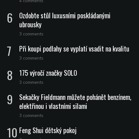
4 comments
Ozdobte stůl luxusními poskládanými
ubrousky
3 comments
Při koupi podlahy se vyplatí vsadit na kvalitu
3 comments
175 výročí značky SOLO
3 comments
Sekačky Fieldmann můžete pohánět benzínem,
elektřinou i vlastními silami
3 comments
Feng Shui dětský pokoj