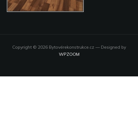
Copyright © 2026 Bytovérekonstrukce.cz
— Designed by
WPZOOM