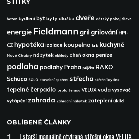
ŠTÍTKY
dveře
byt
byty
bydlení
dlažba
dětský pokoj
dřevo
beton
Fieldmann
energie
gril
grilování
HPI-
hypotéka
kuchyně
koupelna
izolace
CZ
krb
peníze
okna
nábytek
oheň
Nové Chabry
obklady
podlaha
podlahy
RAKO
Praha
půjčka
střecha
Schüco
SOLO
stavební spoření
střešní krytina
tepelné čerpadlo
voda
VELUX
vysavač
teplo
terasa
zahrada
zateplení
vytápění
úklid
Zahradní nábytek
OBLÍBENÉ ČLÁNKY
I starší manuálně otvíraná střešní okna VELUX