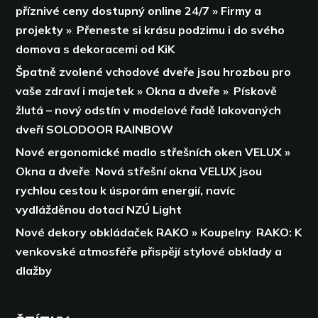
příznivé ceny dostupný online 24/7 » Firmy a
projekty »
:
Přeneste si krásu podzimu i do svého
domova s dekoracemi od KiK
Špatně zvolené vchodové dveře jsou hrozbou pro
vaše zdraví i majetek » Okna a dveře »
:
Pískově
žlutá – nový odstín v modelové řadě lakovaných
dveří SOLODOOR RAINBOW
Nové ergonomické madlo střešních oken VELUX »
Okna a dveře
:
Nová střešní okna VELUX jsou
rychlou cestou k úsporám energií,
navíc
vydlážděnou dotací NZÚ Light
Nové dekory obkládaček RAKO » Koupelny
:
RAKO: K
venkovské atmosféře přispějí stylové obklady a
dlažby