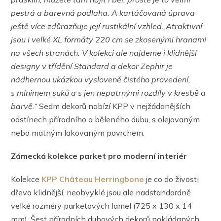
pestrá a barevná podlaha. A kartáčovaná úprava
ještě více zdůrazňuje její rustikální vzhled. Atraktivní
jsou i velké XL formáty 220 cm se zkosenými hranami
na všech stranách. V kolekci ale najdeme i klidnější
designy v třídění Standard a dekor Zephir je
nádhernou ukázkou vysloveně čistého provedení,
s minimem suků a s jen nepatrnými rozdíly v kresbě a
barvě.“
Sedm dekorů nabízí KPP v nejžádanějších
odstínech přírodního a běleného dubu, s olejovaným
nebo matným lakovaným povrchem.
Zámecká kolekce parket pro moderní interiér
Kolekce
KPP Château Herringbone
je co do živosti
dřeva klidnější, neobvyklé jsou ale nadstandardně
velké rozměry parketových lamel (725 x 130 x 14
mm). Šest přírodních dubových dekorů pokládaných