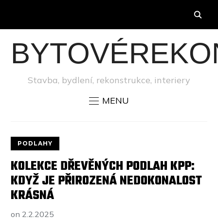
BYTOVÉREKO
Stavba, bydlení, rekonstrukce, interiery
MENU
PODLAHY
KOLEKCE DŘEVĚNÝCH PODLAH KPP:
KDYŽ JE PŘIROZENÁ NEDOKONALOST
KRÁSNÁ
on
2.2.2025