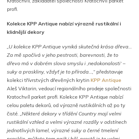
Kratochvíl, zakladatel společnosti Kratochvíl parket
profi.
Kolekce KPP Antique nabízí výrazně rustikální i
klidnější dekory
„U kolekce KPP Antique vyniká skutečná krása dřeva…
Za mě spočívá v jeho pestrosti, barevnosti, že to
dřevo má v dobrém slova smyslu i ,nedokonalosti‘ –
suky a praskliny, vždyť je to příroda…,“
představuje
kolekci třívrstvých dřevěných krytin
KPP Antique
Aleš Viktorin, vedoucí regionálního prodeje společnosti
Kratochvíl parket profi. Kolekce KPP Antique nabízí
celou paletu dekorů, od výrazně rustikálních až po ty
čisté.
„Některé dekory v třídění Country mají velmi
rustikální vzhled a velmi výrazné rozdíly v odstínech
jednotlivých lamel, výrazné suky a černé tmelení
prasklin, můžete tam najít i běl, prostě je to velmi