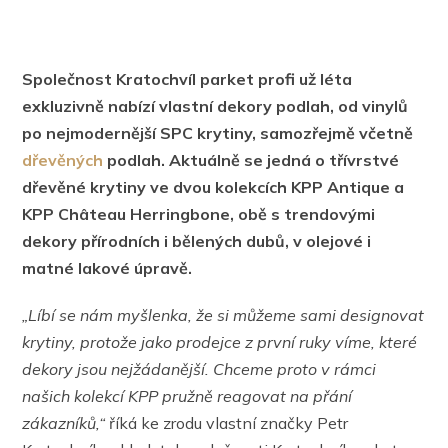
Společnost Kratochvíl parket profi už léta
exkluzivně nabízí vlastní dekory podlah, od vinylů
po nejmodernější SPC krytiny, samozřejmě včetně
dřevěných
podlah. Aktuálně se jedná o třívrstvé
dřevěné krytiny ve dvou kolekcích KPP Antique a
KPP Ch
âteau
Herringbone, obě s trendovými
dekory přírodních i bělených dubů, v olejové i
matné lakové úpravě.
„Líbí se nám myšlenka, že si můžeme sami designovat
krytiny, protože jako prodejce z první ruky víme, které
dekory jsou nejžádanější. Chceme proto v rámci
našich kolekcí KPP pružně reagovat na přání
zákazníků,“
říká ke zrodu vlastní značky Petr