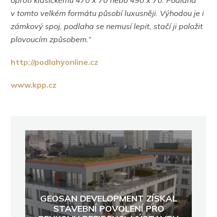
oproti klasickému 470 x 70 nebo 490 x 70. Podlaha
v tomto velkém formátu působí luxusněji. Výhodou je i
zámkový spoj, podlaha se nemusí lepit, stačí ji položit
plovoucím způsobem.“
http://podlahyonline.cz
www.kpp.cz
GEOSAN DEVELOPMENT ZÍSKAL
STAVEBNÍ POVOLENÍ PRO