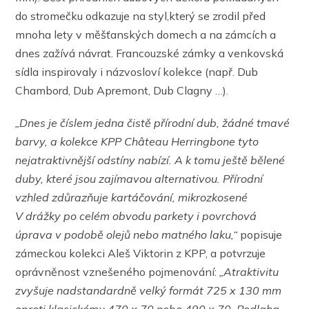
do stromečku odkazuje na styl,který se zrodil před
mnoha lety v měšťanských domech a na zámcích a
dnes zažívá návrat. Francouzské zámky a venkovská
sídla inspirovaly i názvosloví kolekce (např. Dub
Chambord, Dub Apremont, Dub Clagny …).
„Dnes je číslem jedna čistě přírodní dub, žádné tmavé
barvy, a kolekce KPP Ch
âteau Herringbone tyto
nejatraktivnější odstíny nabízí. A k tomu ještě bělené
duby, které jsou zajímavou alternativou. Přírodní
vzhled zdůrazňuje kartáčování, mikrozkosené
V drážky po celém obvodu parkety i povrchová
úprava v podobě olejů nebo matného laku,“
popisuje
zámeckou kolekci Aleš Viktorin z KPP, a potvrzuje
oprávněnost vznešeného pojmenování:
„Atraktivitu
zvyšuje nadstandardně velký formát 725 x 130 mm