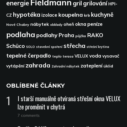
Fieldmann
energie
gril
grilování
HPI-
hypotéka
kuchyně
koupelna
izolace
CZ
krb
peníze
okna
nábytek
oheň
Nové Chabry
obklady
podlaha
podlahy
RAKO
Praha
půjčka
střecha
Schüco
SOLO
stavební spoření
střešní krytina
tepelné čerpadlo
voda
VELUX
vysavač
teplo
terasa
zahrada
zateplení
vytápění
úklid
Zahradní nábytek
OBLÍBENÉ ČLÁNKY
I starší manuálně otvíraná střešní okna VELUX
lze proměnit v chytrá
7 comments