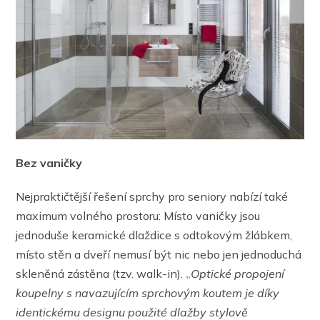
Bez vaničky
Nejpraktičtější řešení sprchy pro seniory nabízí také
maximum volného prostoru: Místo vaničky jsou
jednoduše keramické dlaždice s odtokovým žlábkem,
místo stěn a dveří nemusí být nic nebo jen jednoduchá
skleněná zástěna (tzv. walk-in).
„
O
ptické propojení
koupelny s navazujícím sprchovým koutem je díky
identickému designu použité dlažby stylově