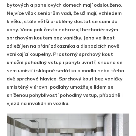
bytových a panelových domech mají odslouženo.
Nejvíce však seniorům vadí, že už mají, vzhledem
k věku, stále větší problémy dostat se sami do
vany. Vanu pak často nahrazují bezbariérovým
sprchovým koutem bez vaničky. Jeho velikost
záleží jen na přání zákazníka a dispozicích nově
vznikající koupelny. Prostorný sprchový kout
umožní pohodlný vstup i pohyb uvnitř, snadno se
sem umístí i sklopné sedátko a madlo nebo třeba
dvě sprchové hlavice. Sprchový kout bez vaničky
umístěný v úrovni podlahy umožňuje lidem se
sníženou pohyblivostí pohodlný vstup, případně i
vjezd na invalidním vozíku.