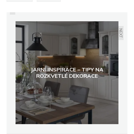
PREVIOUS
ODSTARTOVALA SEZONA
VÝSADBY ŽIVÝCH PLOTŮ. JAKÝCH
CHYB SE VYVAROVAT?
NEXT
JARNÍ INSPIRACE – TIPY NA
ROZKVETLÉ DEKORACE