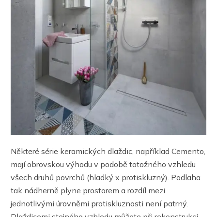
Některé série keramických dlaždic, například Cemento,
mají obrovskou výhodu v podobě totožného vzhledu
všech druhů povrchů (hladký x protiskluzný). Podlaha
tak nádherně plyne prostorem a rozdíl mezi
jednotlivými úrovněmi protiskluznosti není patrný.
Dlaždicemi stejného vzhledu můžete při rekonstrukci