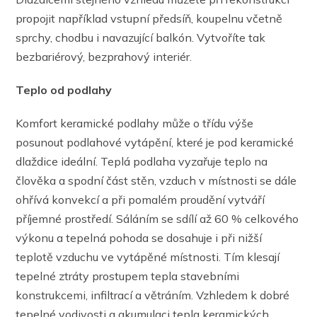
propojit například vstupní předsíň, koupelnu včetně
sprchy, chodbu i navazující balkón. Vytvoříte tak
bezbariérový, bezprahový interiér.
Teplo od podlahy
Komfort keramické podlahy může o třídu výše
posunout podlahové vytápění, které je pod keramické
dlaždice ideální. Teplá podlaha vyzařuje teplo na
člověka a spodní část stěn, vzduch v místnosti se dále
ohřívá konvekcí a při pomalém proudění vytváří
příjemné prostředí. Sáláním se sdílí až 60 % celkového
výkonu a tepelná pohoda se dosahuje i při nižší
teplotě vzduchu ve vytápěné místnosti. Tím klesají
tepelné ztráty prostupem tepla stavebními
konstrukcemi, infiltrací a větráním. Vzhledem k dobré
tepelné vodivosti a akumulaci tepla keramických