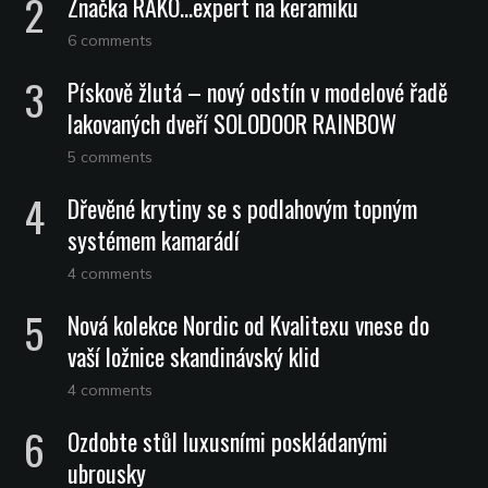
Značka RAKO…expert na keramiku
6 comments
Pískově žlutá – nový odstín v modelové řadě
lakovaných dveří SOLODOOR RAINBOW
5 comments
Dřevěné krytiny se s podlahovým topným
systémem kamarádí
4 comments
Nová kolekce Nordic od Kvalitexu vnese do
vaší ložnice skandinávský klid
4 comments
Ozdobte stůl luxusními poskládanými
ubrousky