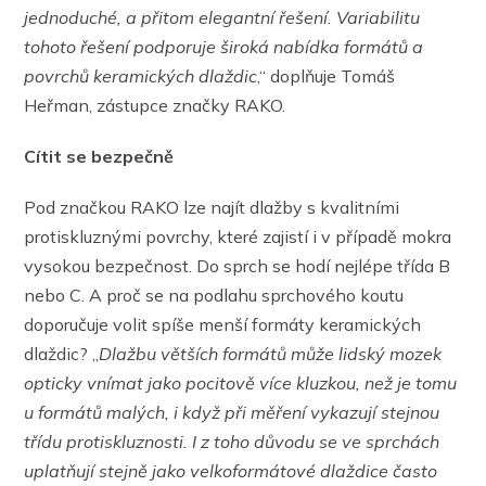
jednoduché, a přitom elegantní řešení. Variabilitu
tohoto řešení podporuje široká nabídka formátů a
povrchů keramických dlaždic
,“ doplňuje Tomáš
Heřman, zástupce značky RAKO.
Cítit se bezpečně
Pod značkou RAKO lze najít dlažby s kvalitními
protiskluznými povrchy, které zajistí i v případě mokra
vysokou bezpečnost. Do sprch se hodí nejlépe třída B
nebo C. A proč se na podlahu sprchového koutu
doporučuje volit spíše menší formáty keramických
dlaždic? „
Dlažbu větších formátů může lidský mozek
opticky vnímat jako pocitově více kluzkou, než je tomu
u formátů malých, i když při měření vykazují stejnou
třídu protiskluznosti. I z toho důvodu se ve sprchách
uplatňují stejně jako velkoformátové dlaždice často