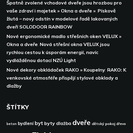
Špatně zvolené vchodové dveře jsou hrozbou pro
vaše zdraví i majetek » Okna a dveře »
:
Pískově
žlutá – nový odstín v modelové řadě lakovaných
dveří SOLODOOR RAINBOW
Nové ergonomické madlo střešních oken VELUX »
Okna a dveře
:
Nová střešní okna VELUX jsou
rychlou cestou k úsporám energií,
navíc
vydlážděnou dotací NZÚ Light
Nové dekory obkládaček RAKO » Koupelny
:
RAKO: K
venkovské atmosféře přispějí stylové obklady a
dlažby
ŠTÍTKY
dveře
byt
byty
bydlení
dlažba
dětský pokoj
dřevo
beton