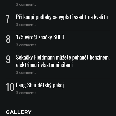
3 comments
Při koupi podlahy se vyplatí vsadit na kvalitu
3 comments
175 výročí značky SOLO
3 comments
Sekačky Fieldmann můžete pohánět benzínem,
elektřinou i vlastními silami
3 comments
Feng Shui dětský pokoj
3 comments
GALLERY