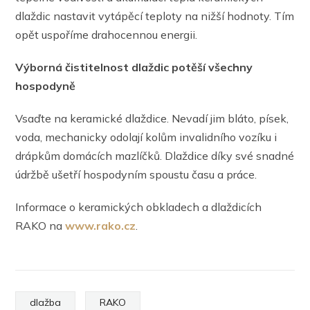
dlaždic nastavit vytápěcí teploty na nižší hodnoty. Tím
opět uspoříme drahocennou energii.
Výborná čistitelnost dlaždic potěší všechny
hospodyně
Vsaďte na keramické dlaždice. Nevadí jim bláto, písek,
voda, mechanicky odolají kolům invalidního vozíku i
drápkům domácích mazlíčků. Dlaždice díky své snadné
údržbě ušetří hospodyním spoustu času a práce.
Informace o keramických obkladech a dlaždicích
RAKO na
www.rako.cz
.
dlažba
RAKO