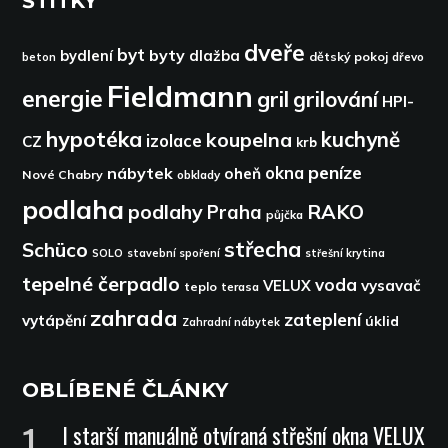
ŠTÍTKY
dveře
byt
byty
bydlení
dlažba
dětský pokoj
dřevo
beton
Fieldmann
energie
gril
grilování
HPI-
hypotéka
kuchyně
koupelna
izolace
CZ
krb
peníze
okna
nábytek
oheň
Nové Chabry
obklady
podlaha
podlahy
RAKO
Praha
půjčka
střecha
Schüco
SOLO
stavební spoření
střešní krytina
tepelné čerpadlo
voda
VELUX
vysavač
teplo
terasa
zahrada
zateplení
vytápění
úklid
Zahradní nábytek
OBLÍBENÉ ČLÁNKY
I starší manuálně otvíraná střešní okna VELUX