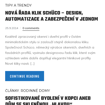
TIPY A TRENDY
NOVÁ ŘADA KLIK SCHÜCO – DESIGN,
AUTOMATIZACE A ZABEZPEČENÍ V JEDNOM
25.9.2014
0 comments
Kvalitně zpracovaný okenní i dveřní profil v čistém
minimalistickém stylu si zaslouží stejně dokonalou kliku.
Společnost Schüco, německý výrobce okenních, dveřních a
fasádních profilů, vyvinula designovou řadu klik, které svým
vzhledem velmi dobře doplňují elegantní hliníkové profily.
Nové kliky navíc […]
CONTINUE READING
ČLÁNKY
,
RODINNÉ DOMY
SOFISTIKOVANÉ BYDLENÍ V KOPCI ANEB
DŮM SE SKLENĚNOU „HLAVOU“