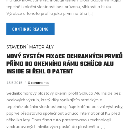
má díky inovované technologii těsnění dlouhodobě vynikající
tepelně izolační vlastnosti bez průvanu, vlhkosti a hluku.
Výrobce u tohoto profilu jako první na trhu […]
CONTINUE READING
STAVEBNÍ MATERIÁLY
NOVÝ SYSTÉM FIXACE OCHRANNÝCH PRVKŮ
PŘÍMO DO OKENNÍHO RÁMU SCHÜCO ALU
INSIDE SI ŘEKL O PATENT
15.5.2015
0 comments
Sedmikomorový plastový okenní profil Schüco Alu Inside bez
ocelových výztuh, který díky vynikajícím statickým a
tepelněizolačním vlastnostem splňuje kritéria pasivní výstavby,
poprvé představila společnost Schüco International KG před
několika lety. Dnes firma tuto patentovanou technologii
vextrudovaných hliníkových pásků do plastového […]