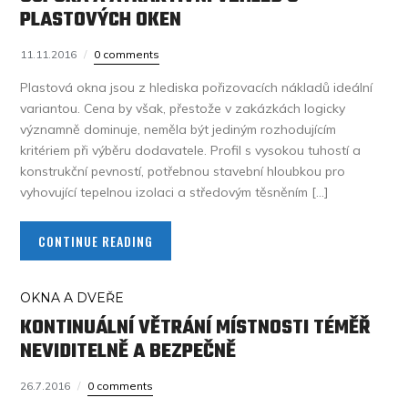
PLASTOVÝCH OKEN
11.11.2016
0 comments
Plastová okna jsou z hlediska pořizovacích nákladů ideální
variantou. Cena by však, přestože v zakázkách logicky
významně dominuje, neměla být jediným rozhodujícím
kritériem při výběru dodavatele. Profil s vysokou tuhostí a
konstrukční pevností, potřebnou stavební hloubkou pro
vyhovující tepelnou izolaci a středovým těsněním […]
CONTINUE READING
OKNA A DVEŘE
KONTINUÁLNÍ VĚTRÁNÍ MÍSTNOSTI TÉMĚŘ
NEVIDITELNĚ A BEZPEČNĚ
26.7.2016
0 comments