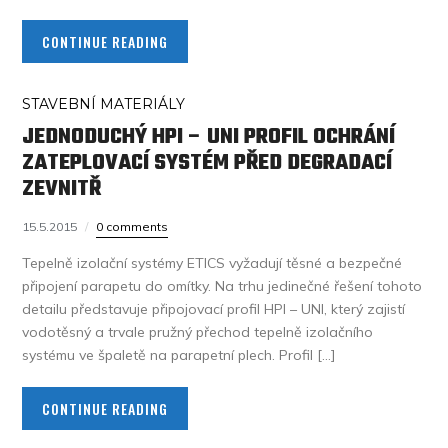
CONTINUE READING
STAVEBNÍ MATERIÁLY
JEDNODUCHÝ HPI – UNI PROFIL OCHRÁNÍ
ZATEPLOVACÍ SYSTÉM PŘED DEGRADACÍ
ZEVNITŘ
15.5.2015
0 comments
Tepelně izolační systémy ETICS vyžadují těsné a bezpečné
připojení parapetu do omítky. Na trhu jedinečné řešení tohoto
detailu představuje připojovací profil HPI – UNI, který zajistí
vodotěsný a trvale pružný přechod tepelně izolačního
systému ve špaletě na parapetní plech. Profil […]
CONTINUE READING