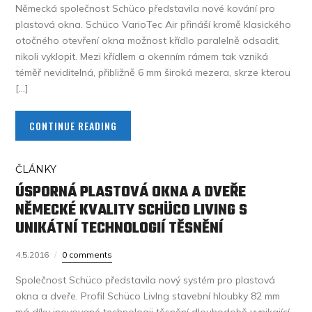
Německá společnost Schüco představila nové kování pro
plastová okna. Schüco VarioTec Air přináší kromě klasického
otočného otevření okna možnost křídlo paralelně odsadit,
nikoli vyklopit. Mezi křídlem a okenním rámem tak vzniká
téměř neviditelná, přibližně 6 mm široká mezera, skrze kterou
[…]
CONTINUE READING
ČLÁNKY
ÚSPORNÁ PLASTOVÁ OKNA A DVEŘE
NĚMECKÉ KVALITY SCHÜCO LIVING S
UNIKÁTNÍ TECHNOLOGIÍ TĚSNĚNÍ
4.5.2016
0 comments
Společnost Schüco představila nový systém pro plastová
okna a dveře. Profil Schüco LivIng stavební hloubky 82 mm