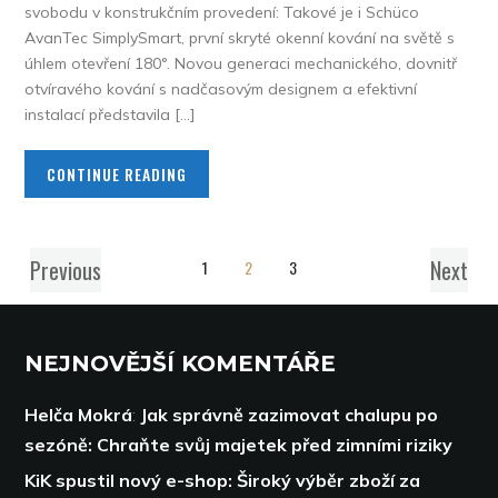
svobodu v konstrukčním provedení: Takové je i Schüco
AvanTec SimplySmart, první skryté okenní kování na světě s
úhlem otevření 180°. Novou generaci mechanického, dovnitř
otvíravého kování s nadčasovým designem a efektivní
instalací představila […]
CONTINUE READING
Previous
Next
1
2
3
NEJNOVĚJŠÍ KOMENTÁŘE
Helča Mokrá
:
Jak správně zazimovat chalupu po
sezóně: Chraňte svůj majetek před zimními riziky
KiK spustil nový e-shop: Široký výběr zboží za