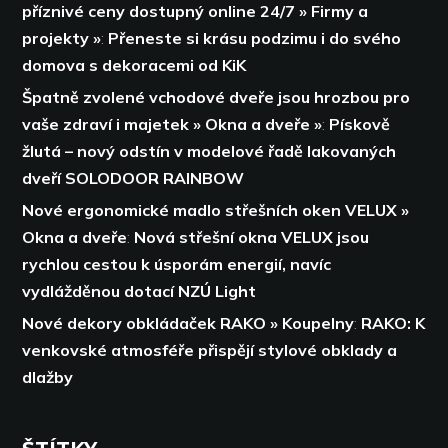
příznivé ceny dostupný online 24/7 » Firmy a
projekty »
:
Přeneste si krásu podzimu i do svého
domova s dekoracemi od KiK
Špatně zvolené vchodové dveře jsou hrozbou pro
vaše zdraví i majetek » Okna a dveře »
:
Pískově
žlutá – nový odstín v modelové řadě lakovaných
dveří SOLODOOR RAINBOW
Nové ergonomické madlo střešních oken VELUX »
Okna a dveře
:
Nová střešní okna VELUX jsou
rychlou cestou k úsporám energií,
navíc
vydlážděnou dotací NZÚ Light
Nové dekory obkládaček RAKO » Koupelny
:
RAKO: K
venkovské atmosféře přispějí stylové obklady a
dlažby