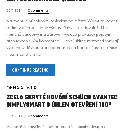
28.7.2014
0 comments
Na svahu s působivým výhledem na město Warburg vyrostl
rodinný dům, při jehož výstavbě investor dovolil řídit se
neméně působivým a zároveň vysoce prakticky pojatým
architektonickým konceptem. Hlavní užitné místnosti vynikají
výraznou dávkou transparentnosti a bourají často hranice
mezi interiérem […]
CONTINUE READING
OKNA A DVEŘE
ZCELA SKRYTÉ KOVÁNÍ SCHÜCO AVANTEC
SIMPLYSMART S ÚHLEM OTEVŘENÍ 180°
10.7.2014
0 comments
Vizionářské myšlení s sebou přináší flexibilní design a