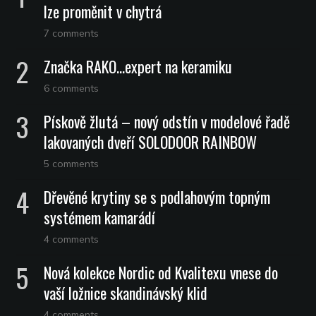
lze proměnit v chytrá
7 comments
Značka RAKO…expert na keramiku
6 comments
Pískově žlutá – nový odstín v modelové řadě
lakovaných dveří SOLODOOR RAINBOW
5 comments
Dřevěné krytiny se s podlahovým topným
systémem kamarádí
4 comments
Nová kolekce Nordic od Kvalitexu vnese do
vaší ložnice skandinávský klid
4 comments