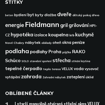
ŠTÍTKY
dveře
byt
byty
bydlení
dlažba
dětský pokoj
dřevo
beton
Fieldmann
energie
gril
grilování
HPI-
hypotéka
kuchyně
koupelna
izolace
CZ
krb
peníze
okna
nábytek
oheň
Nové Chabry
obklady
podlaha
podlahy
RAKO
Praha
půjčka
střecha
Schüco
SOLO
stavební spoření
střešní krytina
tepelné čerpadlo
voda
VELUX
vysavač
teplo
terasa
zahrada
zateplení
vytápění
úklid
Zahradní nábytek
OBLÍBENÉ ČLÁNKY
I starší manuálně otvíraná střešní okna VELUX