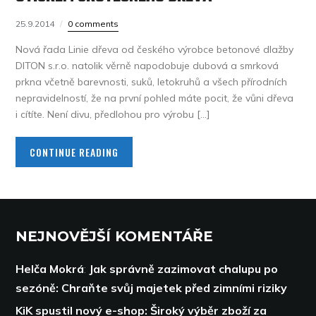
25.9.2014
0 comments
Nová řada Linie dřeva od českého výrobce betonové dlažby
DITON s.r.o. natolik věrně napodobuje dubová a smrková
prkna včetně barevnosti, suků, letokruhů a všech přírodních
nepravidelností, že na první pohled máte pocit, že vůni dřeva
i cítíte. Není divu, předlohou pro výrobu […]
CONTINUE READING
NEJNOVĚJŠÍ KOMENTÁŘE
Helča Mokrá
:
Jak správně zazimovat chalupu po
sezóně: Chraňte svůj majetek před zimními riziky
KiK spustil nový e-shop: Široký výběr zboží za