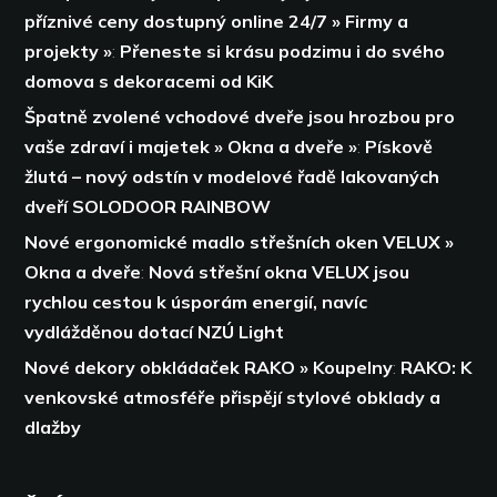
příznivé ceny dostupný online 24/7 » Firmy a
projekty »
:
Přeneste si krásu podzimu i do svého
domova s dekoracemi od KiK
Špatně zvolené vchodové dveře jsou hrozbou pro
vaše zdraví i majetek » Okna a dveře »
:
Pískově
žlutá – nový odstín v modelové řadě lakovaných
dveří SOLODOOR RAINBOW
Nové ergonomické madlo střešních oken VELUX »
Okna a dveře
:
Nová střešní okna VELUX jsou
rychlou cestou k úsporám energií,
navíc
vydlážděnou dotací NZÚ Light
Nové dekory obkládaček RAKO » Koupelny
:
RAKO: K
venkovské atmosféře přispějí stylové obklady a
dlažby