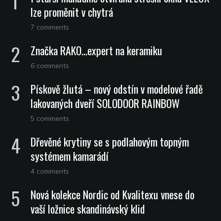
lze proměnit v chytrá
7 comments
Značka RAKO…expert na keramiku
6 comments
Pískově žlutá – nový odstín v modelové řadě
lakovaných dveří SOLODOOR RAINBOW
5 comments
Dřevěné krytiny se s podlahovým topným
systémem kamarádí
4 comments
Nová kolekce Nordic od Kvalitexu vnese do
vaší ložnice skandinávský klid