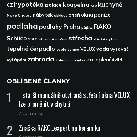
hypotéka
kuchyně
koupelna
izolace
CZ
krb
peníze
okna
nábytek
oheň
Nové Chabry
obklady
podlaha
podlahy
RAKO
Praha
půjčka
střecha
Schüco
SOLO
stavební spoření
střešní krytina
tepelné čerpadlo
voda
VELUX
vysavač
teplo
terasa
zahrada
zateplení
vytápění
úklid
Zahradní nábytek
OBLÍBENÉ ČLÁNKY
I starší manuálně otvíraná střešní okna VELUX
lze proměnit v chytrá
7 comments
Značka RAKO…expert na keramiku