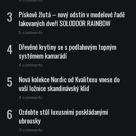
6 comments
Pískově žlutá – nový odstín v modelové řadě
lakovaných dveří SOLODOOR RAINBOW
5 comments
Dřevěné krytiny se s podlahovým topným
systémem kamarádí
4 comments
Nová kolekce Nordic od Kvalitexu vnese do
vaší ložnice skandinávský klid
4 comments
Ozdobte stůl luxusními poskládanými
ubrousky
3 comments