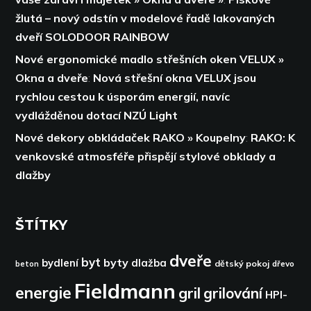
žlutá – nový odstín v modelové řadě lakovaných
dveří SOLODOOR RAINBOW
Nové ergonomické madlo střešních oken VELUX »
Okna a dveře
:
Nová střešní okna VELUX jsou
rychlou cestou k úsporám energií,
navíc
vydlážděnou dotací NZÚ Light
Nové dekory obkládaček RAKO » Koupelny
:
RAKO: K
venkovské atmosféře přispějí stylové obklady a
dlažby
ŠTÍTKY
dveře
byt
byty
bydlení
dlažba
dětský pokoj
dřevo
beton
Fieldmann
energie
gril
grilování
HPI-