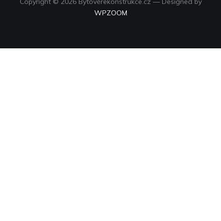
Copyright © 2026 Bytovérekonstrukce.cz
— Designed by
WPZOOM