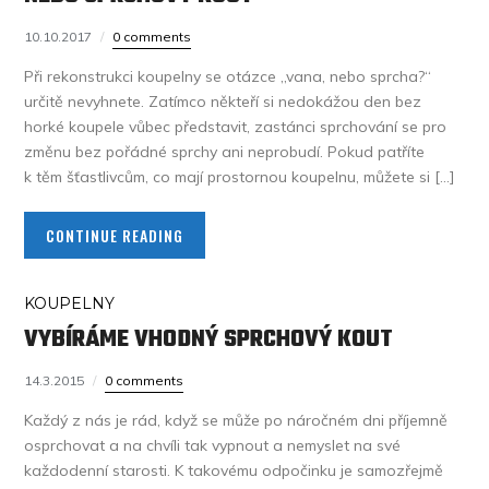
10.10.2017
0 comments
Při rekonstrukci koupelny se otázce „vana, nebo sprcha?“
určitě nevyhnete. Zatímco někteří si nedokážou den bez
horké koupele vůbec představit, zastánci sprchování se pro
změnu bez pořádné sprchy ani neprobudí. Pokud patříte
k těm šťastlivcům, co mají prostornou koupelnu, můžete si […]
CONTINUE READING
KOUPELNY
VYBÍRÁME VHODNÝ SPRCHOVÝ KOUT
14.3.2015
0 comments
Každý z nás je rád, když se může po náročném dni příjemně
osprchovat a na chvíli tak vypnout a nemyslet na své
každodenní starosti. K takovému odpočinku je samozřejmě