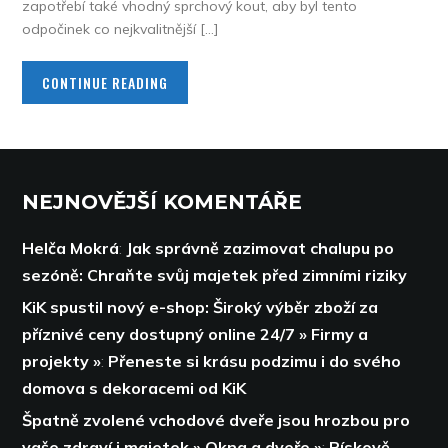
zapotřebí také vhodný sprchový kout, aby byl tento
odpočinek co nejkvalitnější […]
CONTINUE READING
NEJNOVĚJŠÍ KOMENTÁŘE
Helča Mokrá
:
Jak správně zazimovat chalupu po
sezóně: Chraňte svůj majetek před zimními riziky
KiK spustil nový e-shop: Široký výběr zboží za
příznivé ceny dostupný online 24/7 » Firmy a
projekty »
:
Přeneste si krásu podzimu i do svého
domova s dekoracemi od KiK
Špatně zvolené vchodové dveře jsou hrozbou pro
vaše zdraví i majetek » Okna a dveře »
:
Pískově