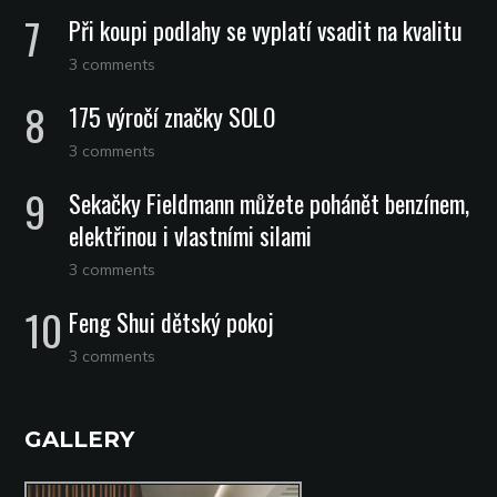
Při koupi podlahy se vyplatí vsadit na kvalitu
3 comments
175 výročí značky SOLO
3 comments
Sekačky Fieldmann můžete pohánět benzínem,
elektřinou i vlastními silami
3 comments
Feng Shui dětský pokoj
3 comments
GALLERY