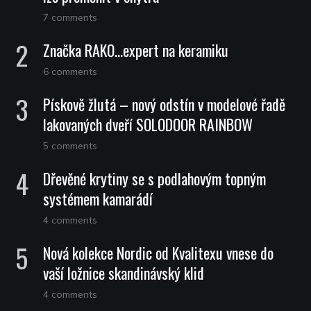
7 comments
Značka RAKO…expert na keramiku
6 comments
Pískově žlutá – nový odstín v modelové řadě
lakovaných dveří SOLODOOR RAINBOW
5 comments
Dřevěné krytiny se s podlahovým topným
systémem kamarádí
4 comments
Nová kolekce Nordic od Kvalitexu vnese do
vaší ložnice skandinávský klid
4 comments