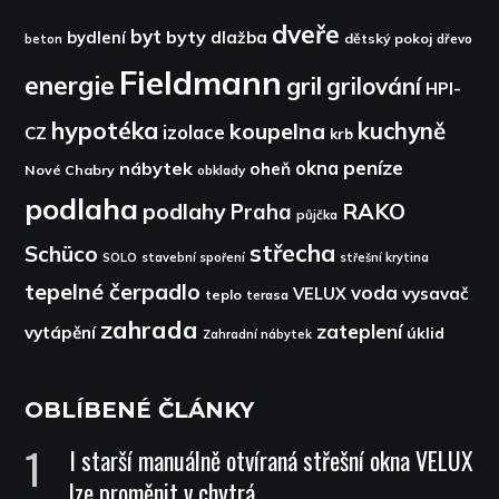
dveře
byt
byty
bydlení
dlažba
dětský pokoj
dřevo
beton
Fieldmann
energie
gril
grilování
HPI-
hypotéka
kuchyně
koupelna
izolace
CZ
krb
peníze
okna
nábytek
oheň
Nové Chabry
obklady
podlaha
podlahy
RAKO
Praha
půjčka
střecha
Schüco
SOLO
stavební spoření
střešní krytina
tepelné čerpadlo
voda
VELUX
vysavač
teplo
terasa
zahrada
zateplení
vytápění
úklid
Zahradní nábytek
OBLÍBENÉ ČLÁNKY
I starší manuálně otvíraná střešní okna VELUX
lze proměnit v chytrá