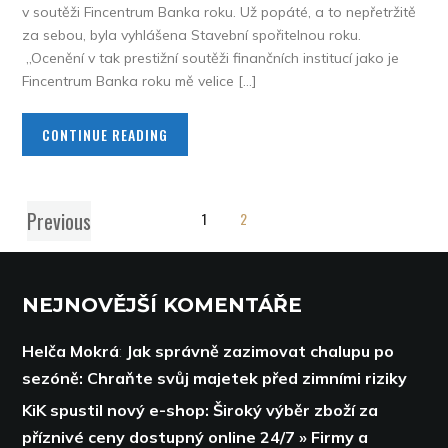
v soutěži Fincentrum Banka roku. Už popáté, a to nepřetržitě
za sebou, byla vyhlášena Stavební spořitelnou roku.
„Ocenění v tak prestižní soutěži finančních institucí jako je
Fincentrum Banka roku mě velice […]
CONTINUE READING
Previous
1
2
NEJNOVĚJŠÍ KOMENTÁŘE
Helča Mokrá
:
Jak správně zazimovat chalupu po
sezóně: Chraňte svůj majetek před zimními riziky
KiK spustil nový e-shop: Široký výběr zboží za
příznivé ceny dostupný online 24/7 » Firmy a