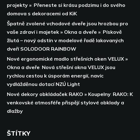
projekty »
:
Přeneste si krásu podzimu i do svého
domova s dekoracemi od KiK
Špatně zvolené vchodové dveře jsou hrozbou pro
vaše zdraví i majetek » Okna a dveře »
:
Pískově
žlutá – nový odstín v modelové řadě lakovaných
dveří SOLODOOR RAINBOW
Nové ergonomické madlo střešních oken VELUX »
Okna a dveře
:
Nová střešní okna VELUX jsou
rychlou cestou k úsporám energií,
navíc
vydlážděnou dotací NZÚ Light
Nové dekory obkládaček RAKO » Koupelny
:
RAKO: K
venkovské atmosféře přispějí stylové obklady a
dlažby
ŠTÍTKY