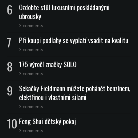
Ozdobte stůl luxusními poskládanými
ubrousky
3 comments
Při koupi podlahy se vyplatí vsadit na kvalitu
3 comments
175 výročí značky SOLO
3 comments
Sekačky Fieldmann můžete pohánět benzínem,
elektřinou i vlastními silami
3 comments
Feng Shui dětský pokoj
3 comments