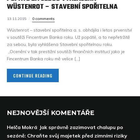
WÜSTENROT – STAVEBNÍ SPOŘITELNA
13.11.2015
0 comments
Wüstenrot – stavební spořitelna a. s. obhájila i letos prvenství
v soutěži Fincentrum Banka roku. Už popáté, a to nepřetržitě
za sebou, byla vyhlášena Stavební spořitelnou roku.
„Ocenění v tak prestižní soutěži finančních institucí jako je
Fincentrum Banka roku mě velice […]
CONTINUE READING
NEJNOVĚJŠÍ KOMENTÁŘE
Helča Mokrá
:
Jak správně zazimovat chalupu po
sezóně: Chraňte svůj majetek před zimními riziky