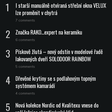
I starší manuálně otvíraná střešní okna VELUX
lze proměnit v chytrá
7 comments
Značka RAKO…expert na keramiku
6 comments
Pískově žlutá – nový odstín v modelové řadě
lakovaných dveří SOLODOOR RAINBOW
5 comments
Dřevěné krytiny se s podlahovým topným
systémem kamarádí
4 comments
Nová kolekce Nordic od Kvalitexu vnese do