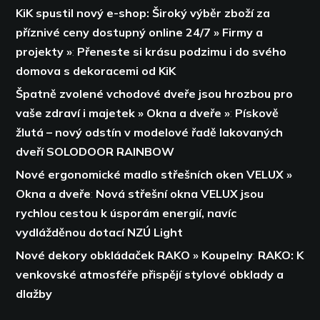
KiK spustil nový e-shop: Široký výběr zboží za
příznivé ceny dostupný online 24/7 » Firmy a
projekty »
:
Přeneste si krásu podzimu i do svého
domova s dekoracemi od KiK
Špatně zvolené vchodové dveře jsou hrozbou pro
vaše zdraví i majetek » Okna a dveře »
:
Pískově
žlutá – nový odstín v modelové řadě lakovaných
dveří SOLODOOR RAINBOW
Nové ergonomické madlo střešních oken VELUX »
Okna a dveře
:
Nová střešní okna VELUX jsou
rychlou cestou k úsporám energií,
navíc
vydlážděnou dotací NZÚ Light
Nové dekory obkládaček RAKO » Koupelny
:
RAKO: K
venkovské atmosféře přispějí stylové obklady a
dlažby