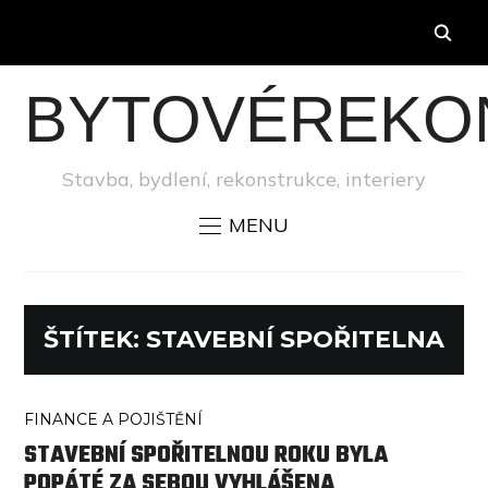
BYTOVÉREKO
Stavba, bydlení, rekonstrukce, interiery
MENU
ŠTÍTEK:
STAVEBNÍ SPOŘITELNA
FINANCE A POJIŠTĚNÍ
STAVEBNÍ SPOŘITELNOU ROKU BYLA
POPÁTÉ ZA SEBOU VYHLÁŠENA