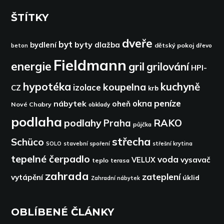
ŠTÍTKY
dveře
byt
byty
bydlení
dlažba
dětský pokoj
dřevo
beton
Fieldmann
energie
gril
grilování
HPI-
hypotéka
kuchyně
koupelna
izolace
CZ
krb
peníze
okna
nábytek
oheň
Nové Chabry
obklady
podlaha
podlahy
RAKO
Praha
půjčka
střecha
Schüco
SOLO
stavební spoření
střešní krytina
tepelné čerpadlo
voda
VELUX
vysavač
teplo
terasa
zahrada
zateplení
vytápění
úklid
Zahradní nábytek
OBLÍBENÉ ČLÁNKY