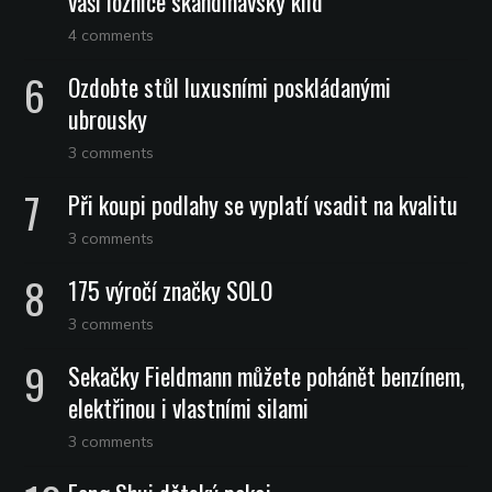
vaší ložnice skandinávský klid
4 comments
Ozdobte stůl luxusními poskládanými
ubrousky
3 comments
Při koupi podlahy se vyplatí vsadit na kvalitu
3 comments
175 výročí značky SOLO
3 comments
Sekačky Fieldmann můžete pohánět benzínem,
elektřinou i vlastními silami
3 comments