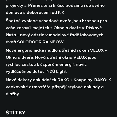
projekty »
:
Přeneste si krásu podzimu i do svého
domova s dekoracemi od KiK
Špatně zvolené vchodové dveře jsou hrozbou pro
vaše zdraví i majetek » Okna a dveře »
:
Pískově
žlutá – nový odstín v modelové řadě lakovaných
dveří SOLODOOR RAINBOW
Nové ergonomické madlo střešních oken VELUX »
Okna a dveře
:
Nová střešní okna VELUX jsou
rychlou cestou k úsporám energií,
navíc
vydlážděnou dotací NZÚ Light
Nové dekory obkládaček RAKO » Koupelny
:
RAKO: K
venkovské atmosféře přispějí stylové obklady a
dlažby
ŠTÍTKY