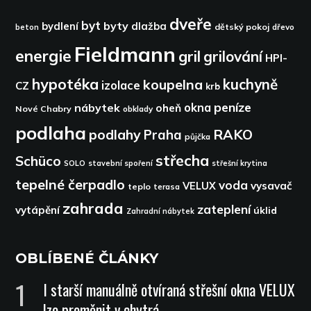
dveře
byt
byty
bydlení
dlažba
dětský pokoj
dřevo
beton
Fieldmann
energie
gril
grilování
HPI-
hypotéka
kuchyně
koupelna
izolace
CZ
krb
peníze
okna
nábytek
oheň
Nové Chabry
obklady
podlaha
podlahy
RAKO
Praha
půjčka
střecha
Schüco
SOLO
stavební spoření
střešní krytina
tepelné čerpadlo
voda
VELUX
vysavač
teplo
terasa
zahrada
zateplení
vytápění
úklid
Zahradní nábytek
OBLÍBENÉ ČLÁNKY
I starší manuálně otvíraná střešní okna VELUX
lze proměnit v chytrá