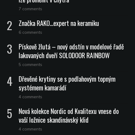
7 comments
Značka RAKO…expert na keramiku
6 comments
Pískově žlutá – nový odstín v modelové řadě
lakovaných dveří SOLODOOR RAINBOW
5 comments
Dřevěné krytiny se s podlahovým topným
systémem kamarádí
4 comments
Nová kolekce Nordic od Kvalitexu vnese do
vaší ložnice skandinávský klid
4 comments