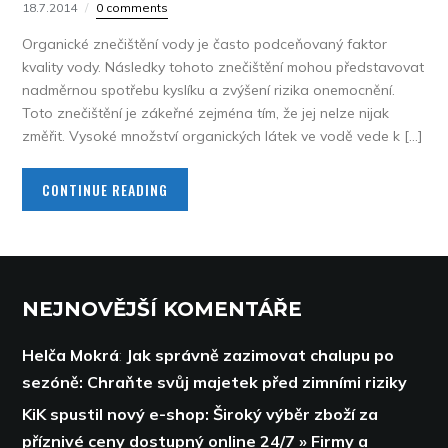
18.7.2014
0 comments
Organické znečištění vody je často podceňovaný faktor
kvality vody. Následky tohoto znečištění mohou představovat
nadměrnou spotřebu kyslíku a zvýšení rizika onemocnění.
Toto znečištění je zákeřné zejména tím, že jej nelze nijak
změřit. Vysoké množství organických látek ve vodě vede k […]
CONTINUE READING
NEJNOVĚJŠÍ KOMENTÁŘE
Helča Mokrá
:
Jak správně zazimovat chalupu po
sezóně: Chraňte svůj majetek před zimními riziky
KiK spustil nový e-shop: Široký výběr zboží za
příznivé ceny dostupný online 24/7 » Firmy a