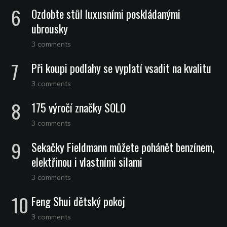
Ozdobte stůl luxusními poskládanými
ubrousky
3 comments
Při koupi podlahy se vyplatí vsadit na kvalitu
3 comments
175 výročí značky SOLO
3 comments
Sekačky Fieldmann můžete pohánět benzínem,
elektřinou i vlastními silami
3 comments
Feng Shui dětský pokoj
3 comments