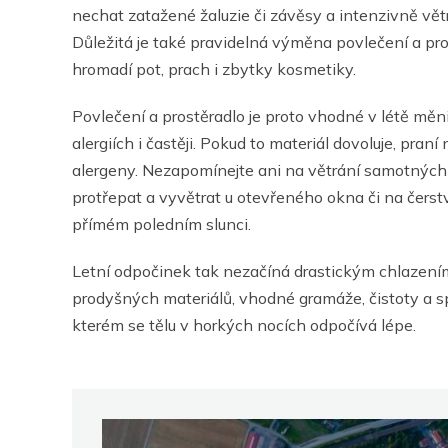
nechat zatažené žaluzie či závěsy a intenzivně větr
Důležitá je také pravidelná výměna povlečení a pros
hromadí pot, prach i zbytky kosmetiky.
Povlečení a prostěradlo je proto vhodné v létě měn
alergiích i častěji. Pokud to materiál dovoluje, pr
alergeny. Nezapomínejte ani na větrání samotných p
protřepat a vyvětrat u otevřeného okna či na čerst
přímém poledním slunci.
Letní odpočinek tak nezačíná drastickým chlazením
prodyšných materiálů, vhodné gramáže, čistoty a s
kterém se tělu v horkých nocích odpočívá lépe.