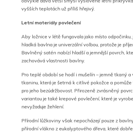
obvykle dává větší smysl vysloveně letní přikrývka 
vyšších teplotách už příliš hřejivý.
Letní materiály povlečení
Aby ložnice v létě fungovala jako místo odpočinku, 
hladká bavlna je univerzální volbou, protože je pří
Bavlněný satén nabízí hladší a jemnější povrch, kte
zachovává vlastnosti bavlny.
Pro teplé období se hodí i mušelín – jemně tkaný a
tkaninu, která je šetrná k citlivé pokožce a pomůže
pro jeho bezúdržbovost. Přirozeně zvrásněný povrc
variantou je také krepové povlečení, které je vyro
nevyžaduje žehlení.
Přírodní lůžkoviny však nepocházejí pouze z bavlny.
přírodní vlákno z eukalyptového dřeva, které dobře 