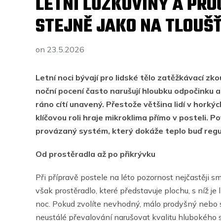
LETNÍ LŮŽKOVINY A PRO
STEJNĚ JAKO NA TLOUŠ
on
23.5.2026
Letní noci bývají pro lidské tělo zatěžkávací zk
noční pocení často narušují hloubku odpočinku
ráno cítí unavený. Přestože většina lidí v horkýc
klíčovou roli hraje mikroklima přímo v posteli. Po
provázaný systém, který dokáže teplo buď regul
Od prostěradla až po přikrývku
Při přípravě postele na léto pozornost nejčastěji 
však prostěradlo, které představuje plochu, s níž j
noc. Pokud zvolíte nevhodný, málo prodyšný nebo s
neustálé převalování narušovat kvalitu hlubokého s