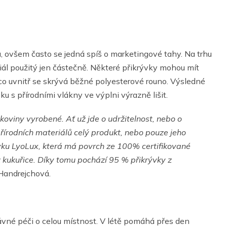
a, ovšem často se jedná spíš o marketingové tahy. Na trhu
eriál použitý jen částečně. Některé přikrývky mohou mít
co uvnitř se skrývá běžné polyesterové rouno. Výsledné
 s přírodními vlákny ve výplni výrazně lišit.
koviny vyrobené. Ať už jde o udržitelnost, nebo o
 přírodních materiálů celý produkt, nebo pouze jeho
vku LyoLux, která má povrch ze 100% certifikované
 kukuřice. Díky tomu pochází 95 % přikrývky z
Handrejchová.
ávné péči o celou místnost. V létě pomáhá přes den