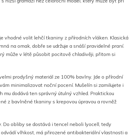
s nižší gramáží než celoroční model, který může být při
je vhodné volit lehčí tkaniny z přírodních vláken. Klasická
jemná na omak, dobře se udržuje a snáší pravidelné praní.
rý může v létě působit pocitově chladivěji, přitom si
 velmi prodyšný materiál ze 100% bavlny. Jde o přírodní
 vám minimalizovat noční pocení. Mušelín si zamilujete i
h mu dodává ten správný útulný vzhled. Praktickou
bené z bavlněné tkaniny s krepovou úpravou a rovněž
 Do obliby se dostává i tencel neboli lyocell, tedy
odvádí vlhkost, má přirozené antibakteriální vlastnosti a