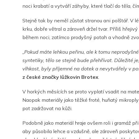
noci krabatí a vytváří záhyby, které tlačí do těla, č
Stejně tak by neměl zůstat stranou ani polštář. V l
krku, dobře větral a zároveň držel tvar. Příliš hřeji
během noci, zatímco prodyšný potah a vhodně zvole
„Pokud máte lehkou peřinu, ale k tomu neprodyšné
syntetiky, tělo se stejně bude přehřívat. Důležité 
vlhkost, byly příjemné na dotek a nevytvářely v pos
z české značky lůžkovin Brotex
.
V horkých měsících se proto vyplatí vsadit na mater
Naopak materiály jako těžké froté, huňatý mikrop
pot zadržovat na kůži.
Podobně jako materiál hraje ovšem roli i gramáž při
aby působila lehce a vzdušně, ale zároveň poskytova