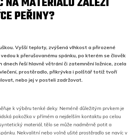
Č NA MATERIÁLU ZÁLEŽÍ
ŤCE PEŘINY?
ouškou. Vyšší teploty, zvýšená vlhkost a přirozené
 a vedou k přerušovanému spánku, po kterém se člověk
h dnech řeší hlavně větrání či zatemnění ložnice, zcela
vlečení, prostěradlo, přikrývka i polštář totiž tvoří
ovat, nebo jej v posteli zadržovat.
směřuje k výběru tenké deky. Neméně důležitým prvkem je
e lidská pokožka v přímém a nejdelším kontaktu po celou
yntetický materiál, tělo se může nadměrně potit a
pánku. Nekvalitní nebo volně ušité prostěradlo se navíc v