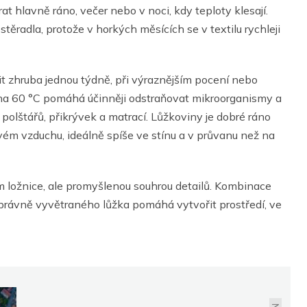
at hlavně ráno, večer nebo v noci, kdy teploty klesají.
těradla, protože v horkých měsících se v textilu rychleji
it zhruba jednou týdně, při výraznějším pocení nebo
aní na 60 °C pomáhá účinněji odstraňovat mikroorganismy a
olštářů, přikrývek a matrací. Lůžkoviny je dobré ráno
vém vzduchu, ideálně spíše ve stínu a v průvanu než na
 ložnice, ale promyšlenou souhrou detailů. Kombinace
právně vyvětraného lůžka pomáhá vytvořit prostředí, ve
INVESTOŘI UTÍKAJÍ DO
„BEZPEČNÝCH
PŘÍSTAVŮ“. REGIONÁLNÍ
ROZDÍLY NA REALITNÍM