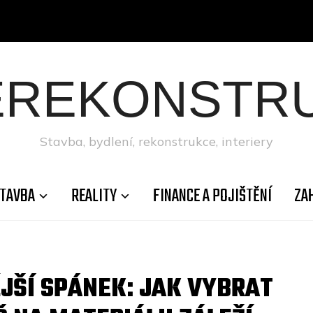
ÉREKONSTRU
Stavba, bydlení, rekonstrukce, interiery
TAVBA
REALITY
FINANCE A POJIŠTĚNÍ
ZA
ĚJŠÍ SPÁNEK: JAK VYBRAT