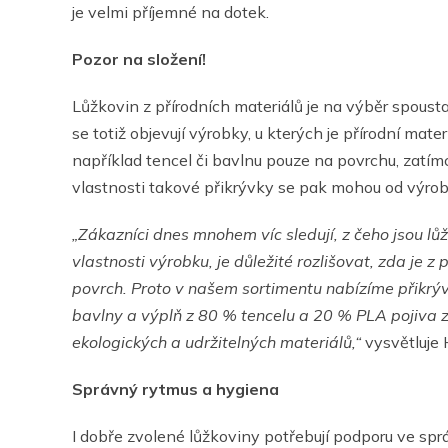
je velmi příjemné na dotek.
Pozor na složení!
Lůžkovin z přírodních materiálů je na výběr spoust
se totiž objevují výrobky, u kterých je přírodní mat
například tencel či bavlnu pouze na povrchu, zatím
vlastnosti takové přikrývky se pak mohou od výrobku
„Zákazníci dnes mnohem víc sledují, z čeho jsou lůž
vlastnosti výrobku, je důležité rozlišovat, zda je z
povrch. Proto v našem sortimentu nabízíme přikrý
bavlny a výplň z 80 % tencelu a 20 % PLA pojiva z
ekologických a udržitelných materiálů,“
vysvětluje 
Správný rytmus a hygiena
I dobře zvolené lůžkoviny potřebují podporu ve spr