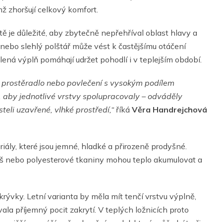
ímž zhoršují celkový komfort.
étě je důležité, aby zbytečně nepřehříval oblast hlavy a
vý nebo slehlý polštář může vést k častějšímu otáčení
ná výplň pomáhají udržet pohodlí i v teplejším období.
 prostěradlo nebo povlečení s vysokým podílem
je, aby jednotlivé vrstvy spolupracovaly – odváděly
teli uzavřené, vlhké prostředí,“
říká
Věra Handrejchová
iály, které jsou jemné, hladké a přirozeně prodyšné.
lyš nebo polyesterové tkaniny mohou teplo akumulovat a
krývky. Letní varianta by měla mít tenčí vrstvu výplně,
la příjemný pocit zakrytí. V teplých ložnicích proto