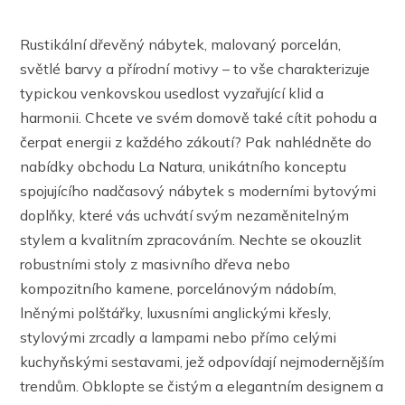
Rustikální dřevěný nábytek, malovaný porcelán,
světlé barvy a přírodní motivy – to vše charakterizuje
typickou venkovskou usedlost vyzařující klid a
harmonii. Chcete ve svém domově také cítit pohodu a
čerpat energii z každého zákoutí? Pak nahlédněte do
nabídky obchodu La Natura, unikátního konceptu
spojujícího nadčasový nábytek s moderními bytovými
doplňky, které vás uchvátí svým nezaměnitelným
stylem a kvalitním zpracováním. Nechte se okouzlit
robustními stoly z masivního dřeva nebo
kompozitního kamene, porcelánovým nádobím,
lněnými polštářky, luxusními anglickými křesly,
stylovými zrcadly a lampami nebo přímo celými
kuchyňskými sestavami, jež odpovídají nejmodernějším
trendům. Obklopte se čistým a elegantním designem a