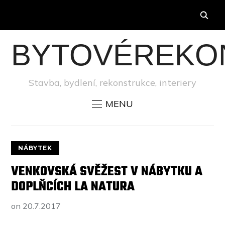
BYTOVÉREKO
Stavba, bydlení, rekonstrukce, interiery
MENU
NÁBYTEK
VENKOVSKÁ SVĚŽEST V NÁBYTKU A
DOPLŇCÍCH LA NATURA
on
20.7.2017