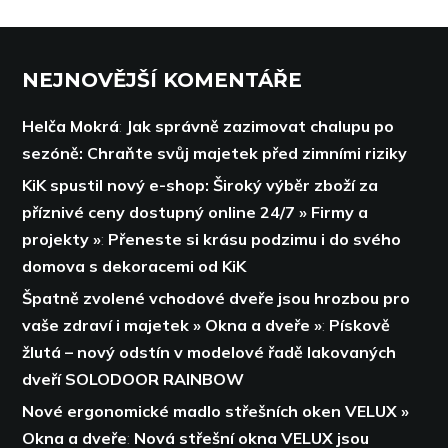
NEJNOVĚJŠÍ KOMENTÁŘE
Helča Mokrá
:
Jak správně zazimovat chalupu po
sezóně: Chraňte svůj majetek před zimními riziky
KiK spustil nový e-shop: Široký výběr zboží za
příznivé ceny dostupný online 24/7 » Firmy a
projekty »
:
Přeneste si krásu podzimu i do svého
domova s dekoracemi od KiK
Špatně zvolené vchodové dveře jsou hrozbou pro
vaše zdraví i majetek » Okna a dveře »
:
Pískově
žlutá – nový odstín v modelové řadě lakovaných
dveří SOLODOOR RAINBOW
Nové ergonomické madlo střešních oken VELUX »
Okna a dveře
:
Nová střešní okna VELUX jsou