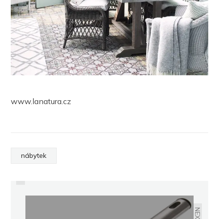
www.lanatura.cz
PREVIOUS
nábytek
SEDM RAD, PROČ ZATEPLIT BYT ČI
DŮM
NEXT