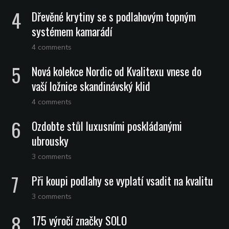
Dřevěné krytiny se s podlahovým topným
systémem kamarádí
4 comments
Nová kolekce Nordic od Kvalitexu vnese do
vaší ložnice skandinávský klid
4 comments
Ozdobte stůl luxusními poskládanými
ubrousky
3 comments
Při koupi podlahy se vyplatí vsadit na kvalitu
3 comments
175 výročí značky SOLO