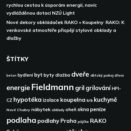
rychlou cestou k úsporám energií,
navíc
vydlážděnou dotací NZÚ Light
Nové dekory obkládaček RAKO » Koupelny
:
RAKO: K
venkovské atmosféře přispějí stylové obklady a
dlažby
ŠTÍTKY
dveře
byt
byty
bydlení
dlažba
dětský pokoj
dřevo
beton
Fieldmann
energie
gril
grilování
HPI-
hypotéka
kuchyně
koupelna
izolace
CZ
krb
peníze
okna
nábytek
oheň
Nové Chabry
obklady
podlaha
podlahy
RAKO
Praha
půjčka