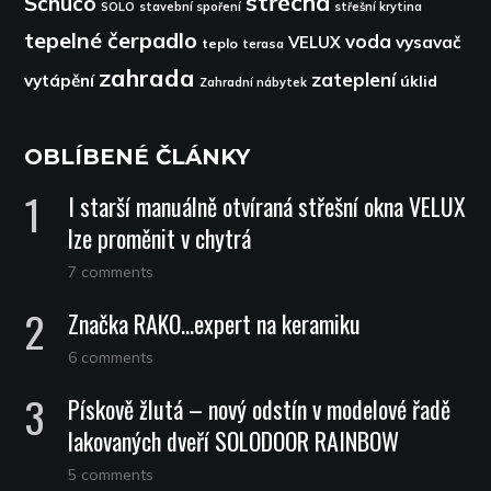
střecha
Schüco
SOLO
stavební spoření
střešní krytina
tepelné čerpadlo
voda
VELUX
vysavač
teplo
terasa
zahrada
zateplení
vytápění
úklid
Zahradní nábytek
OBLÍBENÉ ČLÁNKY
I starší manuálně otvíraná střešní okna VELUX
lze proměnit v chytrá
7 comments
Značka RAKO…expert na keramiku
6 comments
Pískově žlutá – nový odstín v modelové řadě
lakovaných dveří SOLODOOR RAINBOW
5 comments