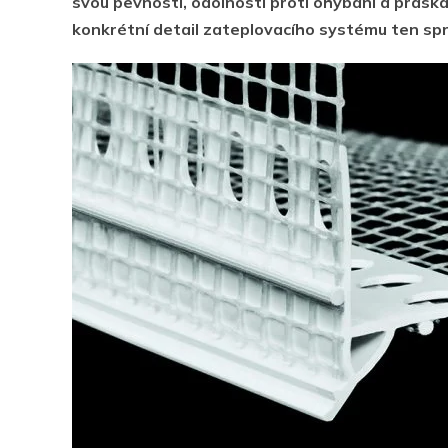
svou pevností, odolností proti ohýbání a praskán
konkrétní detail zateplovacího systému ten sprá