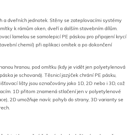
ch a dveřních jednotek. Stěny se zateplovacími systémy
 omítky k rámům oken, dveří a dalším stavebním dílům.
vací lamelou se samolepicí PE páskou pro připojení krycí
tavební chemií) při aplikaci omítek a po dokončení
znanou hranou, pod omítku (kdy je vidět jen polyetylenová
páska je schovaná). Těsnicí jazýček chrání PE pásku,
čišťovací lišty jsou označovány jako 1D, 2D nebo i 3D, což
atacím. 1D přitom znamená stlačení jen v polyetylenové
tace), 2D umožňuje navíc pohyb do strany, 3D varianty se
rech.