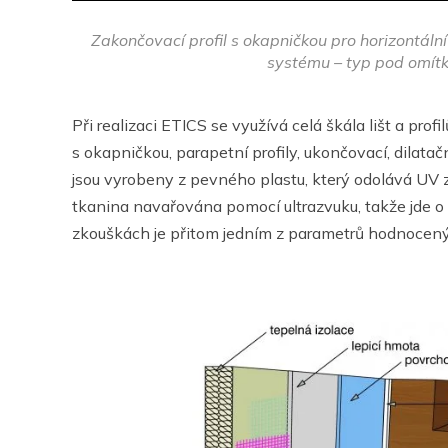
Zakončovací profil s okapničkou pro horizontáln
systému – typ pod omít
Při realizaci ETICS se využívá celá škála lišt a profi
s okapničkou, parapetní profily, ukončovací, dilatač
jsou vyrobeny z pevného plastu, který odolává UV z
tkanina navařována pomocí ultrazvuku, takže jde o 
zkouškách je přitom jedním z parametrů hodnocenýc