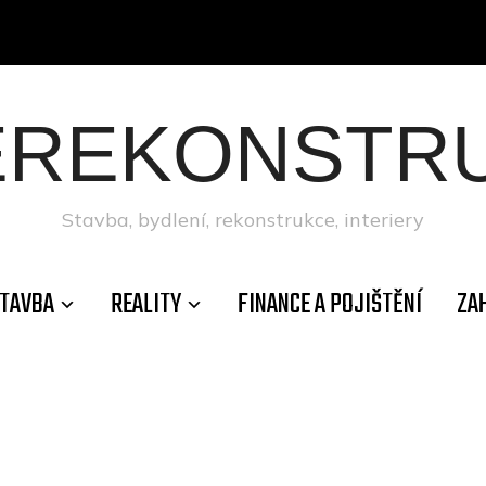
ÉREKONSTRU
Stavba, bydlení, rekonstrukce, interiery
TAVBA
REALITY
FINANCE A POJIŠTĚNÍ
ZA