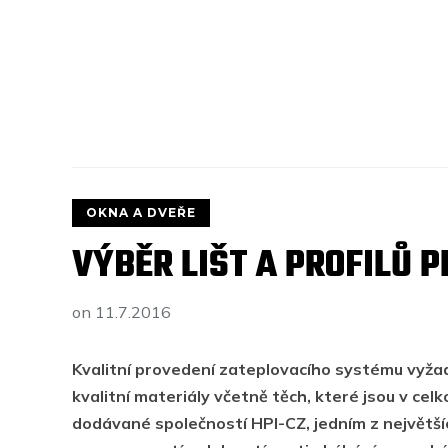
OKNA A DVEŘE
VÝBĚR LIŠT A PROFILŮ P
on
11.7.2016
Kvalitní provedení zateplovacího systému vyža
kvalitní materiály včetně těch, které jsou v cel
dodávané společností HPI-CZ, jedním z největšíc