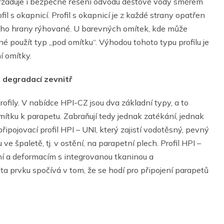
yžaduje i bezpečné řešení odvodu dešťové vody směrem
il s okapnicí. Profil s okapnicí je z každé strany opatřen
u jeho hrany rýhované. U barevných omítek, kde může
né použít typ „pod omítku“. Výhodou tohoto typu profilu je
í omítky.
 degradací zevnitř
ofily. V nabídce HPI-CZ jsou dva základní typy, a to
 omítku k parapetu. Zabraňují tedy jednak zatékání, jednak
pojovací profil HPI – UNI, který zajistí vodotěsný, pevný
e špaletě, tj. v ostění, na parapetní plech. Profil HPI –
ání a deformacím s integrovanou tkaninou a
ta prvku spočívá v tom, že se hodí pro připojení parapetů