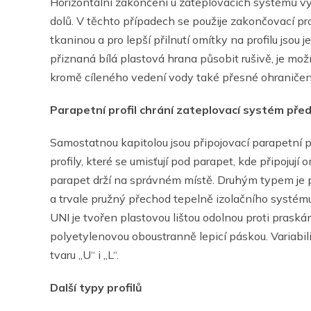
Horizontální zakončení u zateplovacích systémů v
dolů. V těchto případech se použije zakončovací prof
tkaninou a pro lepší přilnutí omítky na profilu jso
přiznaná bílá plastová hrana působit rušivě, je mož
kromě cíleného vedení vody také přesné ohraničen
Parapetní profil chrání zateplovací systém před
Samostatnou kapitolou jsou připojovací parapetní pr
profily, které se umisťují pod parapet, kde připojují
parapet drží na správném místě. Druhým typem je při
a trvale pružný přechod tepelně izolačního systému v
UNI je tvořen plastovou lištou odolnou proti prask
polyetylenovou oboustranně lepicí páskou. Variabili
tvaru „U“ i „L“.
Další typy profilů