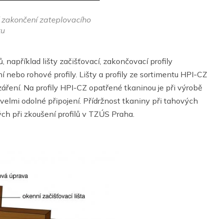
í zakončení zateplovacího
ku
lů, například lišty začišťovací, zakončovací profily
ní nebo rohové profily. Lišty a profily ze sortimentu HPI-CZ
áření. Na profily HPI-CZ opatřené tkaninou je při výrobě
velmi odolné připojení. Přídržnost tkaniny při tahových
h při zkoušení profilů v TZÚS Praha.