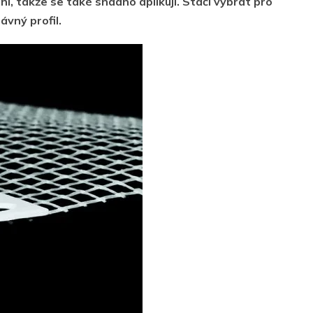
í, takže se také snadno aplikují. Stačí vybrat pro
vný profil.