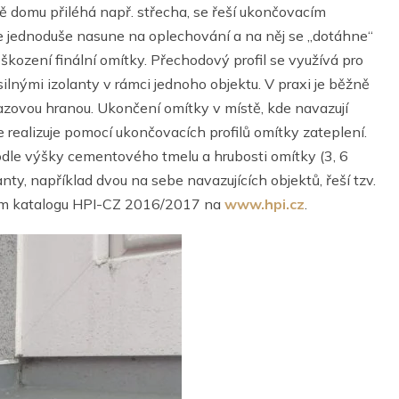
ě domu přiléhá např. střecha, se řeší ukončovacím
 se jednoduše nasune na oplechování a na něj se „dotáhne“
oškození finální omítky. Přechodový profil se využívá pro
ilnými izolanty v rámci jednoho objektu. V praxi je běžně
azovou hranou. Ukončení omítky v místě, kde navazují
e realizuje pomocí ukončovacích profilů omítky zateplení.
podle výšky cementového tmelu a hrubosti omítky (3, 6
y, například dvou na sebe navazujících objektů, řeší tzv.
novém katalogu HPI-CZ 2016/2017 na
www.hpi.cz
.