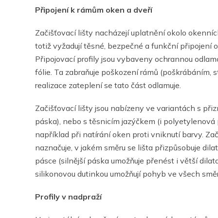
Připojení k rámům oken a dveří
Začišťovací lišty nacházejí uplatnění okolo okenní
totiž vyžadují těsné, bezpečné a funkční připojení
Připojovací profily jsou vybaveny ochrannou odlamo
fólie. Ta zabraňuje poškození rámů (poškrábáním, s
realizace zateplení se tato část odlamuje.
Začišťovací lišty jsou nabízeny ve variantách s při
páska), nebo s těsnicím jazýčkem (i polyetylenová 
například při natírání oken proti vniknutí barvy. Za
naznačuje, v jakém směru se lišta přizpůsobuje dil
pásce (silnější páska umožňuje přenést i větší dila
silikonovou dutinkou umožňují pohyb ve všech smě
Profily v nadpraží