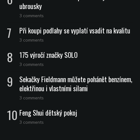
ubrousky
3 comments
Při koupi podlahy se vyplatí vsadit na kvalitu
3 comments
175 výročí značky SOLO
3 comments
Sekačky Fieldmann můžete pohánět benzínem,
elektřinou i vlastními silami
3 comments
Feng Shui dětský pokoj
3 comments