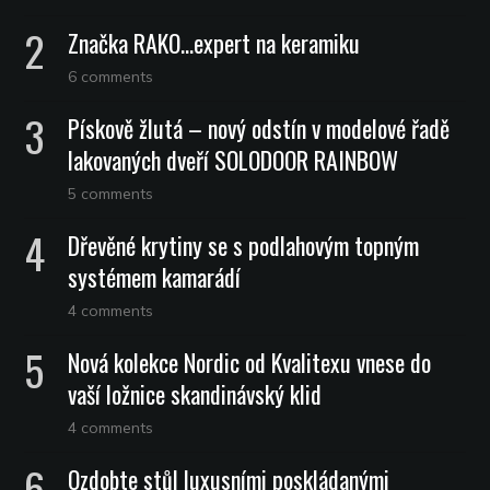
Značka RAKO…expert na keramiku
6 comments
Pískově žlutá – nový odstín v modelové řadě
lakovaných dveří SOLODOOR RAINBOW
5 comments
Dřevěné krytiny se s podlahovým topným
systémem kamarádí
4 comments
Nová kolekce Nordic od Kvalitexu vnese do
vaší ložnice skandinávský klid
4 comments
Ozdobte stůl luxusními poskládanými