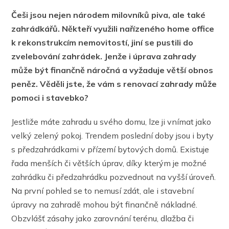
Češi jsou nejen národem milovníků piva, ale také
zahrádkářů. Někteří využili nařízeného home office
k rekonstrukcím nemovitostí, jiní se pustili do
zvelebování zahrádek. Jenže i úprava zahrady
může být finančně náročná a vyžaduje větší obnos
peněz. Věděli jste, že vám s renovací zahrady může
pomoci i stavebko?
Jestliže máte zahradu u svého domu, lze ji vnímat jako
velký zelený pokoj. Trendem poslední doby jsou i byty
s předzahrádkami v přízemí bytových domů. Existuje
řada menších či větších úprav, díky kterým je možné
zahrádku či předzahrádku pozvednout na vyšší úroveň.
Na první pohled se to nemusí zdát, ale i stavební
úpravy na zahradě mohou být finančně nákladné.
Obzvlášť zásahy jako zarovnání terénu, dlažba či