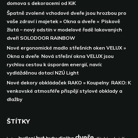
domova s dekoracemi od KiK
Špatně zvolené vchodové dveře jsou hrozbou pro
vaše zdraví i majetek » Okna a dveře »
:
Pískově
žlutá – nový odstín v modelové řadě lakovaných
dveří SOLODOOR RAINBOW
Nové ergonomické madlo střešních oken VELUX »
Okna a dveře
:
Nová střešní okna VELUX jsou
rychlou cestou k úsporám energií,
navíc
vydlážděnou dotací NZÚ Light
Nové dekory obkládaček RAKO » Koupelny
:
RAKO: K
venkovské atmosféře přispějí stylové obklady a
dlažby
ŠTÍTKY
dveře
byt