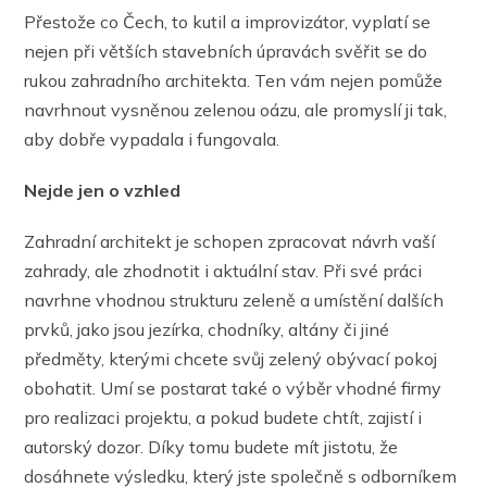
Přestože co Čech, to kutil a improvizátor, vyplatí se
nejen při větších stavebních úpravách svěřit se do
rukou zahradního architekta. Ten vám nejen pomůže
navrhnout vysněnou zelenou oázu, ale promyslí ji tak,
aby dobře vypadala i fungovala.
Nejde jen o vzhled
Zahradní architekt je schopen zpracovat návrh vaší
zahrady, ale zhodnotit i aktuální stav. Při své práci
navrhne vhodnou strukturu zeleně a umístění dalších
prvků, jako jsou jezírka, chodníky, altány či jiné
předměty, kterými chcete svůj zelený obývací pokoj
obohatit. Umí se postarat také o výběr vhodné firmy
pro realizaci projektu, a pokud budete chtít, zajistí i
autorský dozor. Díky tomu budete mít jistotu, že
dosáhnete výsledku, který jste společně s odborníkem