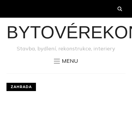
BYTOVÉREKO
Stavba, bydlení, rekonstrukce, interiery
MENU
ZAHRADA