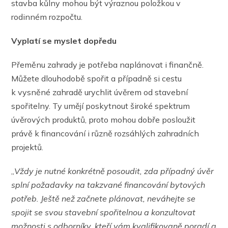
stavba kůlny mohou být výraznou položkou v
rodinném rozpočtu.
Vyplatí se myslet dopředu
Přeměnu zahrady je potřeba naplánovat i finančně.
Můžete dlouhodobě spořit a případně si cestu
k vysněné zahradě urychlit úvěrem od stavební
spořitelny. Ty umějí poskytnout široké spektrum
úvěrových produktů, proto mohou dobře posloužit
právě k financování i různě rozsáhlých zahradních
projektů.
„
Vždy je nutné konkrétně posoudit, zda případný úvěr
splní požadavky na takzvané financování bytových
potřeb. Ještě než začnete plánovat, neváhejte se
spojit se svou stavební spořitelnou a konzultovat
možnosti s odborníky, kteří vám kvalifikovaně poradí a