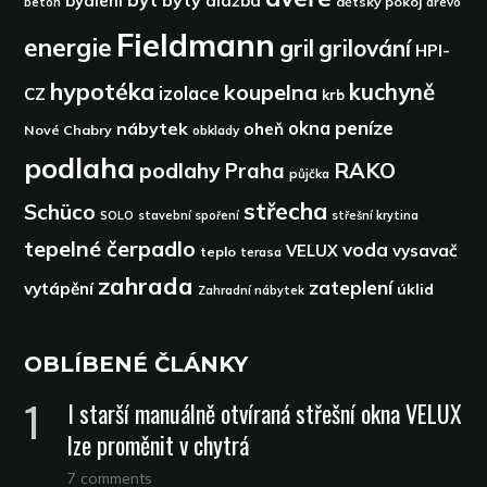
byty
bydlení
dlažba
dětský pokoj
dřevo
beton
Fieldmann
energie
gril
grilování
HPI-
hypotéka
kuchyně
koupelna
izolace
CZ
krb
peníze
okna
nábytek
oheň
Nové Chabry
obklady
podlaha
podlahy
RAKO
Praha
půjčka
střecha
Schüco
SOLO
stavební spoření
střešní krytina
tepelné čerpadlo
voda
VELUX
vysavač
teplo
terasa
zahrada
zateplení
vytápění
úklid
Zahradní nábytek
OBLÍBENÉ ČLÁNKY
I starší manuálně otvíraná střešní okna VELUX
lze proměnit v chytrá
7 comments