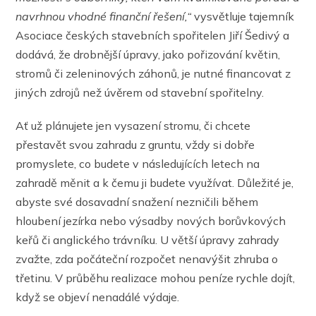
navrhnou vhodné finanční řešení,“
vysvětluje tajemník
Asociace českých stavebních spořitelen Jiří Šedivý a
dodává, že drobnější úpravy, jako pořizování květin,
stromů či zeleninových záhonů, je nutné financovat z
jiných zdrojů než úvěrem od stavební spořitelny.
Ať už plánujete jen vysazení stromu, či chcete
přestavět svou zahradu z gruntu, vždy si dobře
promyslete, co budete v následujících letech na
zahradě měnit a k čemu ji budete využívat. Důležité je,
abyste své dosavadní snažení nezničili během
hloubení jezírka nebo výsadby nových borůvkových
keřů či anglického trávníku. U větší úpravy zahrady
zvažte, zda počáteční rozpočet nenavýšit zhruba o
třetinu. V průběhu realizace mohou peníze rychle dojít,
když se objeví nenadálé výdaje.