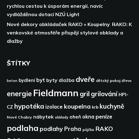
rychlou cestou k úsporám energií,
navíc
vydlážděnou dotací NZÚ Light
Nové dekory obkládaček RAKO » Koupelny
:
RAKO: K
venkovské atmosféře přispějí stylové obklady a
dlažby
ŠTÍTKY
dveře
byt
byty
bydlení
dlažba
dětský pokoj
dřevo
beton
Fieldmann
energie
gril
grilování
HPI-
hypotéka
kuchyně
koupelna
izolace
CZ
krb
peníze
okna
nábytek
oheň
Nové Chabry
obklady
podlaha
podlahy
RAKO
Praha
půjčka