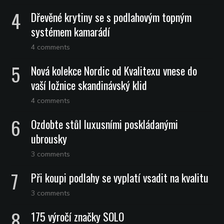
Dřevěné krytiny se s podlahovým topným
systémem kamarádí
4 comments
Nová kolekce Nordic od Kvalitexu vnese do
vaší ložnice skandinávský klid
4 comments
Ozdobte stůl luxusními poskládanými
ubrousky
3 comments
Při koupi podlahy se vyplatí vsadit na kvalitu
3 comments
175 výročí značky SOLO