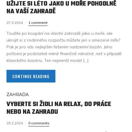
UŽIJTE SI LÉTO JAKO U MOŘE POHODLNĚ
NA VAŠÍ ZAHRADĚ
27.3.2014
1 comment
Toužíte po koupání na vlastní zahradě jako u moře, ale
ukrojit si z rodinného rozpočtu můžete jen v omezené míře?
Pak je pro vás nejlepším řešením nadzemní bazén. Jeho
pořízení je podstatně méně finančně náročné, než v případě
klasického bazénu. Ten nejmenší model […]
CONTINUE READING
ZAHRADA
VYBERTE SI ŽIDLI NA RELAX, DO PRÁCE
NEBO NA ZAHRADU
25.2.2014
0 comments