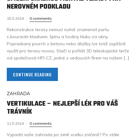
NEROVNÉM PODKLADU
15.5.2014
0 comments
Rekonstrukce terasy nemusí nutně znamenat partu
s bouracím kladivem, špínu a hodiny hluku za okny.
Popraskaný povrch z betonu nebo dlažby lze totiž úspěšně
využít pro terasu novou. Stačí si pořídit 3D teleskopické terče
od společnosti HPI-CZ, jedné z vedoucích firem na našem […]
CONTINUE READING
ZAHRADA
VERTIKULACE – NEJLEPŠÍ LÉK PRO VÁŠ
TRÁVNÍK
11.5.2014
0 comments
Vypadá vaše zahrada po zimě vcelku zničeně? Po stále