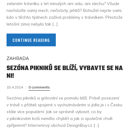
zeleném trávníku z let minulých ani vidu, ani slechu? Všude
nacházíte samý mech, nečistoty, jehličí? Bohužel nejste sami,
kdo v těchto týdnech zažívá problémy s trávníkem. Přestože
letošní zima nebyla tak […]
CONTINUE READING
ZAHRADA
SEZÓNA PIKNIKŮ SE BLÍŽÍ, VYBAVTE SE NA
NI!
15.4.2014
0 comments
Sezóna pikniků a grilování se pomalu blíží. Právě posezení
v trávě s přáteli spojené s vychutnáváním si jídla je i v Česku
stále více populární. Jak se správně vybavit, co by
v piknikovém koši nemělo chybět a jak si společné chvíli
zpříjemnit? Internetový obchod DesignBuy.cz […]