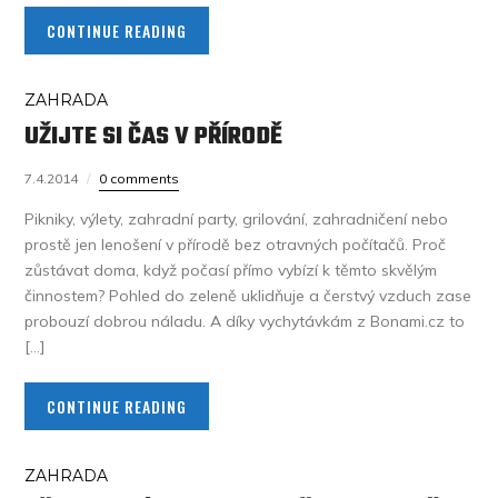
CONTINUE READING
ZAHRADA
UŽIJTE SI ČAS V PŘÍRODĚ
7.4.2014
0 comments
Pikniky, výlety, zahradní party, grilování, zahradničení nebo
prostě jen lenošení v přírodě bez otravných počítačů. Proč
zůstávat doma, když počasí přímo vybízí k těmto skvělým
činnostem? Pohled do zeleně uklidňuje a čerstvý vzduch zase
probouzí dobrou náladu. A díky vychytávkám z Bonami.cz to
[…]
CONTINUE READING
ZAHRADA