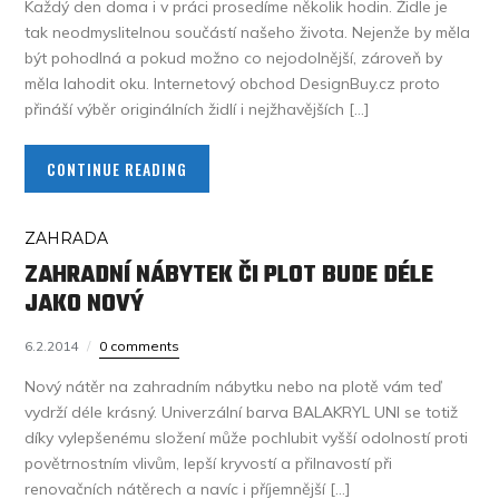
Každý den doma i v práci prosedíme několik hodin. Židle je
tak neodmyslitelnou součástí našeho života. Nejenže by měla
být pohodlná a pokud možno co nejodolnější, zároveň by
měla lahodit oku. Internetový obchod DesignBuy.cz proto
přináší výběr originálních židlí i nejžhavějších […]
CONTINUE READING
ZAHRADA
ZAHRADNÍ NÁBYTEK ČI PLOT BUDE DÉLE
JAKO NOVÝ
6.2.2014
0 comments
Nový nátěr na zahradním nábytku nebo na plotě vám teď
vydrží déle krásný. Univerzální barva BALAKRYL UNI se totiž
díky vylepšenému složení může pochlubit vyšší odolností proti
povětrnostním vlivům, lepší kryvostí a přilnavostí při
renovačních nátěrech a navíc i příjemnější […]