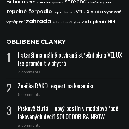
střecha
Schüco
SOLO
stavební spoření
střešní krytina
tepelné čerpadlo
voda
VELUX
vysavač
teplo
terasa
zahrada
zateplení
vytápění
úklid
Zahradní nábytek
OBLÍBENÉ ČLÁNKY
I starší manuálně otvíraná střešní okna VELUX
lze proměnit v chytrá
7 comments
Značka RAKO…expert na keramiku
6 comments
Pískově žlutá – nový odstín v modelové řadě
lakovaných dveří SOLODOOR RAINBOW
5 comments