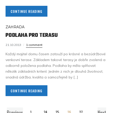
CONTINUE READING
ZAHRADA
PODLAHA PRO TERASU
21.10.2013
1 comment
Každý majitel domu časem zatouží po krásné a bezúdržbové
venkovní terase. Základem takové terasy je dobře zvolená a
odborně položena podlaha. Podlaha by měla splňovat
několik základních kriterií. Jedním z nich je dlouhá životnost,
snadná údržba, kvalita a samozřejmě by […]
CONTINUE READING
Previous
Next
1
…
24
25
26
27