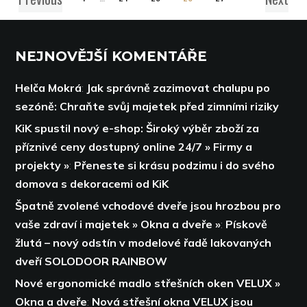
NEJNOVĚJŠÍ KOMENTÁŘE
Helča Mokrá
:
Jak správně zazimovat chalupu po
sezóně: Chraňte svůj majetek před zimními riziky
KiK spustil nový e-shop: Široký výběr zboží za
příznivé ceny dostupný online 24/7 » Firmy a
projekty »
:
Přeneste si krásu podzimu i do svého
domova s dekoracemi od KiK
Špatně zvolené vchodové dveře jsou hrozbou pro
vaše zdraví i majetek » Okna a dveře »
:
Pískově
žlutá – nový odstín v modelové řadě lakovaných
dveří SOLODOOR RAINBOW
Nové ergonomické madlo střešních oken VELUX »
Okna a dveře
:
Nová střešní okna VELUX jsou