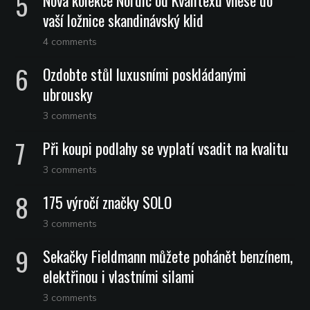
Nová kolekce Nordic od Kvalitexu vnese do
vaší ložnice skandinávský klid
4 comments
Ozdobte stůl luxusními poskládanými
ubrousky
3 comments
Při koupi podlahy se vyplatí vsadit na kvalitu
3 comments
175 výročí značky SOLO
3 comments
Sekačky Fieldmann můžete pohánět benzínem,
elektřinou i vlastními silami
3 comments