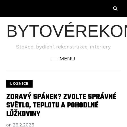
BYTOVÉREKO
Stavba, bydlení, rekonstrukce, interiery
MENU
LOŽNICE
ZDRAVÝ SPÁNEK? ZVOLTE SPRÁVNÉ
SVĚTLO, TEPLOTU A POHODLNÉ
LŮŽKOVINY
on
28.2.2025