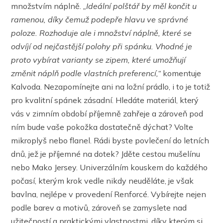
množstvím náplně.
„Ideální polštář by měl končit u
ramenou, díky čemuž podepře hlavu ve správné
poloze. Rozhoduje ale i množství náplně, které se
odvíjí od nejčastější polohy při spánku. Vhodné je
proto vybírat varianty se zipem, které umožňují
změnit náplň podle vlastních preferencí,“
komentuje
Kalvoda. Nezapomínejte ani na ložní prádlo, i to je totiž
pro kvalitní spánek zásadní. Hledáte materiál, který
vás v zimním období příjemně zahřeje a zároveň pod
ním bude vaše pokožka dostatečně dýchat? Volte
mikroplyš nebo flanel. Rádi byste povlečení do letních
dnů, jež je příjemné na dotek? Jděte cestou mušelínu
nebo Mako Jersey. Univerzálním kouskem do každého
počasí, kterým krok vedle nikdy neuděláte, je však
bavlna, nejlépe v provedení Renforcé. Vybírejte nejen
podle barev a motivů, zároveň se zamyslete nad
užitečností a praktickými vlastnostmi, díky kterým si