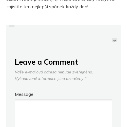
zajistíte ten nejlepší spánek každý den!
PREVIOUS
CESTA K DEKARBONIZACI
TÉMĚŘ POLOVINA RODIČŮ
STAVEBNICTVÍ POHLEDEM VCES:
AKTIVNĚ ŘEŠÍ SVĚTLO A VĚTRÁNÍ
KLÍČOVOU ROLI U STAVEBNÍCH
V DĚTSKÉM POKOJI
FIREM HRAJÍ MATERIÁLY
NEXT
Leave a Comment
Vaše e-mailová adresa nebude zveřejněna.
Vyžadované informace jsou označeny
*
Message