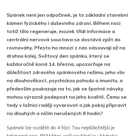
Spánek není jen odpočinek, je to základní stavební
kámen fyzického i duševního zdraví. Během noci
totiž tělo regeneruje, mozek třídí informace a
centrální nervová soustava se dostává zpět do
rovnováhy. Přesto ho mnozí z nás odsouvají až na
druhou kolej. Světový den spánku, který se
každoročně koná 14. března, upozorňuje na
důležitost zdravého spánkového režimu, jeho vliv
na dlouhověkost, psychickou pohodu a imunitu, a
především poukazuje na to, jak se špatné návyky
mohou výrazně podepsat na jeho kvalitě. Čemu se
tedy v ložnici raději vyvarovat a jak pokoj připravit
na dlouhých a ničím nerušených 8 hodin?
Spánek lze rozdělit do 4 fází. Tou nejdůležitější je
takzvaná non-REM fáze, jejíž součástí je i hluboký