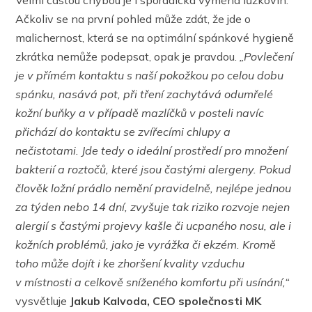
Velmi častou chybou je i sporadická výměna lůžkovin.
Ačkoliv se na první pohled může zdát, že jde o
malichernost, která se na optimální spánkové hygieně
zkrátka nemůže podepsat, opak je pravdou.
„Povlečení
je v přímém kontaktu s naší pokožkou po celou dobu
spánku, nasává pot, při tření zachytává odumřelé
kožní buňky a v případě mazlíčků v posteli navíc
přichází do kontaktu se zvířecími chlupy a
nečistotami. Jde tedy o ideální prostředí pro množení
bakterií a roztočů, které jsou častými alergeny. Pokud
člověk ložní prádlo nemění pravidelně, nejlépe jednou
za týden nebo 14 dní, zvyšuje tak riziko rozvoje nejen
alergií s častými projevy kašle či ucpaného nosu, ale i
kožních problémů, jako je vyrážka či ekzém. Kromě
toho může dojít i ke zhoršení kvality vzduchu
v místnosti a celkově sníženého komfortu při usínání,“
vysvětluje
Jakub Kalvoda, CEO společnosti MK