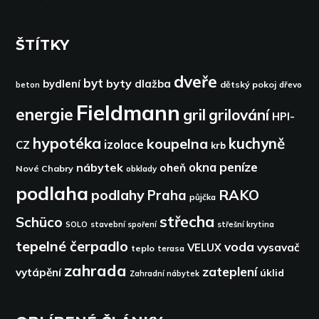
ŠTÍTKY
dveře
byt
byty
bydlení
dlažba
dětský pokoj
dřevo
beton
Fieldmann
energie
gril
grilování
HPI-
hypotéka
kuchyně
koupelna
izolace
CZ
krb
peníze
okna
nábytek
oheň
Nové Chabry
obklady
podlaha
podlahy
RAKO
Praha
půjčka
střecha
Schüco
SOLO
stavební spoření
střešní krytina
tepelné čerpadlo
voda
VELUX
vysavač
teplo
terasa
zahrada
zateplení
vytápění
úklid
Zahradní nábytek