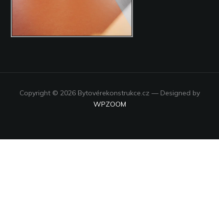
Copyright © 2026 Bytovérekonstrukce.cz
— Designed by
WPZOOM