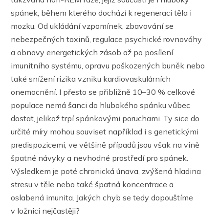
spánek, během kterého dochází k regeneraci těla i
mozku. Od ukládání vzpomínek, zbavování se
nebezpečných toxinů, regulace psychické rovnováhy
a obnovy energetických zásob až po posílení
imunitního systému, opravu poškozených buněk nebo
také snížení rizika vzniku kardiovaskulárních
onemocnění. I přesto se přibližně 10–30 % celkové
populace nemá šanci do hlubokého spánku vůbec
dostat, jelikož trpí spánkovými poruchami. Ty sice do
určité míry mohou souviset například i s genetickými
predispozicemi, ve většině případů jsou však na vině
špatné návyky a nevhodné prostředí pro spánek.
Výsledkem je poté chronická únava, zvýšená hladina
stresu v těle nebo také špatná koncentrace a
oslabená imunita. Jakých chyb se tedy dopouštíme
v ložnici nejčastěji?