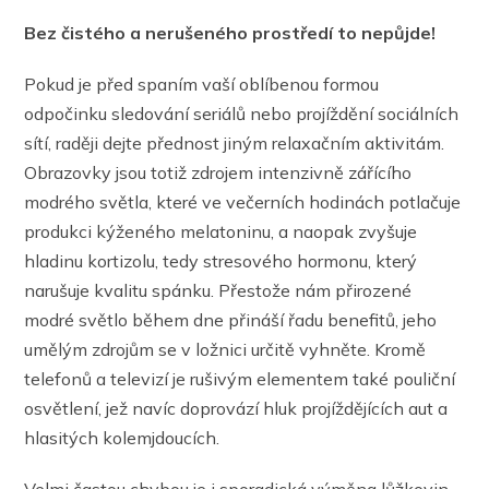
Bez čistého a nerušeného prostředí to nepůjde!
Pokud je před spaním vaší oblíbenou formou
odpočinku sledování seriálů nebo projíždění sociálních
sítí, raději dejte přednost jiným relaxačním aktivitám.
Obrazovky jsou totiž zdrojem intenzivně zářícího
modrého světla, které ve večerních hodinách potlačuje
produkci kýženého melatoninu, a naopak zvyšuje
hladinu kortizolu, tedy stresového hormonu, který
narušuje kvalitu spánku. Přestože nám přirozené
modré světlo během dne přináší řadu benefitů, jeho
umělým zdrojům se v ložnici určitě vyhněte. Kromě
telefonů a televizí je rušivým elementem také pouliční
osvětlení, jež navíc doprovází hluk projíždějících aut a
hlasitých kolemjdoucích.