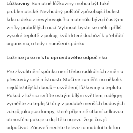
Lůžkoviny
. Samotné lůžkoviny mohou být také
problematické. Nevhodný polštář způsobující bolest
krku a deka z nevyhovujícího materiálu bývají častými
viníky probdělých nocí. Vyhnout byste se měli i příliš
vysoké teplotě v pokoji, kvůli které dochází k přehřátí
organismu, a tedy i narušení spánku.
Ložnice jako místo opravdového odpočinku
Pro zkvalitnění spánku není třeba radikálních změn a
přestavby celé místnosti. Stačí se zaměřit na několik
nejdůležitějších bodů – osvětlení, lůžkoviny a teplota.
Pokud v ložnici svítíte ostrým bílým světlem, raději jej
vyměňte za teplejší tóny v podobě menších bodových
zdrojů, jako jsou lampy, které příjemně utlumí celkovou
atmosféru pokoje a dají tělu najevo, že je čas jít
odpočívat. Zároveň nechte televizi a mobilní telefon