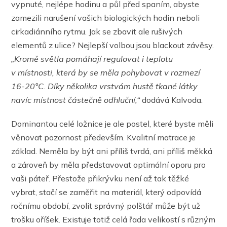
vypnuté, nejlépe hodinu a půl před spaním, abyste
zamezili narušení vašich biologických hodin neboli
cirkadiánního rytmu. Jak se zbavit ale rušivých
elementů z ulice? Nejlepší volbou jsou blackout závěsy.
„Kromě světla pomáhají regulovat i teplotu
v místnosti, která by se měla pohybovat v rozmezí
16-20
°C. Díky několika vrstvám hustě tkané látky
navíc místnost částečně odhluční,“
dodává Kalvoda.
Dominantou celé ložnice je ale postel, které byste měli
věnovat pozornost především. Kvalitní matrace je
základ. Neměla by být ani příliš tvrdá, ani příliš měkká
a zároveň by měla představovat optimální oporu pro
vaši páteř. Přestože přikrývku není až tak těžké
vybrat, stačí se zaměřit na materiál, který odpovídá
ročnímu období, zvolit správný polštář může být už
trošku oříšek. Existuje totiž celá řada velikostí s různým