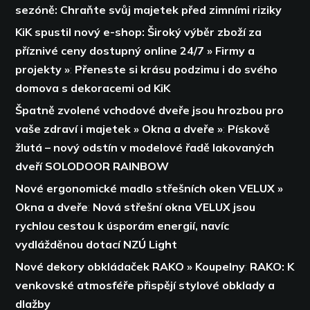
sezóně: Chraňte svůj majetek před zimními riziky
KiK spustil nový e-shop: Široký výběr zboží za
příznivé ceny dostupný online 24/7 » Firmy a
projekty »
:
Přeneste si krásu podzimu i do svého
domova s dekoracemi od KiK
Špatně zvolené vchodové dveře jsou hrozbou pro
vaše zdraví i majetek » Okna a dveře »
:
Pískově
žlutá – nový odstín v modelové řadě lakovaných
dveří SOLODOOR RAINBOW
Nové ergonomické madlo střešních oken VELUX »
Okna a dveře
:
Nová střešní okna VELUX jsou
rychlou cestou k úsporám energií,
navíc
vydlážděnou dotací NZÚ Light
Nové dekory obkládaček RAKO » Koupelny
:
RAKO: K
venkovské atmosféře přispějí stylové obklady a
dlažby