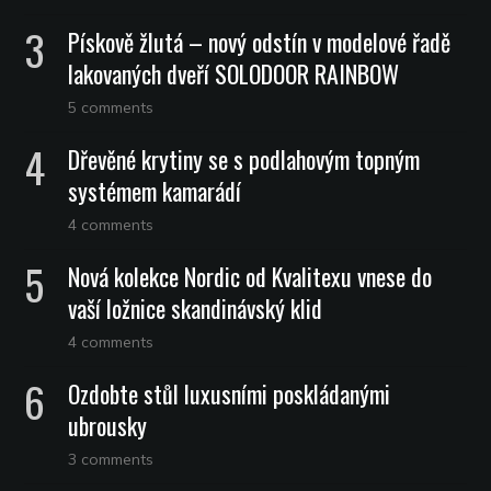
Pískově žlutá – nový odstín v modelové řadě
lakovaných dveří SOLODOOR RAINBOW
5 comments
Dřevěné krytiny se s podlahovým topným
systémem kamarádí
4 comments
Nová kolekce Nordic od Kvalitexu vnese do
vaší ložnice skandinávský klid
4 comments
Ozdobte stůl luxusními poskládanými
ubrousky
3 comments