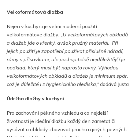
Velkoformátová dlažba
Nejen v kuchyni je velmi moderní použití
velkoformátové dlažby
. „
U velkoformátových obkladů
a dlažeb jde o křehký,
avšak
pružný materiál. Při
jejich použití je zapotřebí používat příslušné nářadí,
rámy s přísavkami, ale pochopitelně nejdůležitější je
podklad, který musí být naprosto rovný. Výhodou
velkoformátových obkladů a dlažeb je minimum sp
ár,
což je důležité i z hygienického hlediska,“
dodává Justa.
Údržba dlažby v kuchyni
Pro zachování pěkného vzhledu a co nejdelší
životnosti je ideální dlažbu každý den zametat či
vysávat a obklady zbavovat prachu a jiných pevných