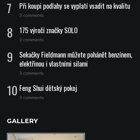
Při koupi podlahy se vyplatí vsadit na kvalitu
3 comments
175 výročí značky SOLO
3 comments
Sekačky Fieldmann můžete pohánět benzínem,
elektřinou i vlastními silami
3 comments
Feng Shui dětský pokoj
3 comments
GALLERY