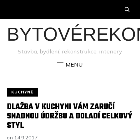
BYTOVÉREKO
Stavba, bydlení, rekonstrukce, interiery
MENU
KUCHYNĚ
DLAŽBA V KUCHYNI VÁM ZARUČÍ
SNADNOU ÚDRŽBU A DOLADÍ CELKOVÝ
STYL
on
14.9.2017