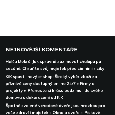
NEJNOVĚJŠÍ KOMENTÁŘE
Helča Mokrá
:
Jak správně zazimovat chalupu po
sezóně: Chraňte svůj majetek před zimními riziky
KiK spustil nový e-shop: Široký výběr zboží za
příznivé ceny dostupný online 24/7 » Firmy a
projekty »
:
Přeneste si krásu podzimu i do svého
domova s dekoracemi od KiK
Špatně zvolené vchodové dveře jsou hrozbou pro
vaše zdraví i majetek » Okna a dveře »
:
Pískově