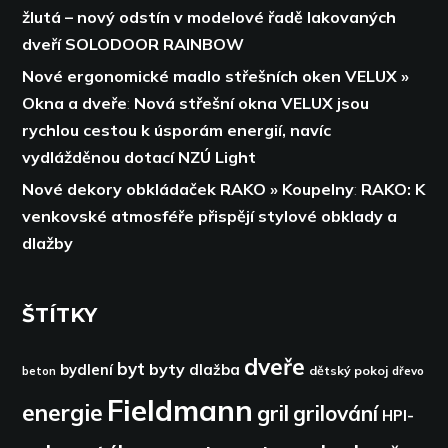
žlutá – nový odstín v modelové řadě lakovaných
dveří SOLODOOR RAINBOW
Nové ergonomické madlo střešních oken VELUX »
Okna a dveře
:
Nová střešní okna VELUX jsou
rychlou cestou k úsporám energií,
navíc
vydlážděnou dotací NZÚ Light
Nové dekory obkládaček RAKO » Koupelny
:
RAKO: K
venkovské atmosféře přispějí stylové obklady a
dlažby
ŠTÍTKY
dveře
byt
byty
bydlení
dlažba
dětský pokoj
dřevo
beton
Fieldmann
energie
gril
grilování
HPI-