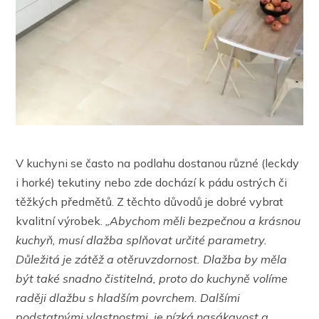
V kuchyni se často na podlahu dostanou různé (leckdy
i horké) tekutiny nebo zde dochází k pádu ostrých či
těžkých předmětů. Z těchto důvodů je dobré vybrat
kvalitní výrobek.
„Abychom měli bezpečnou a krásnou
kuchyň, musí dlažba splňovat určité parametry.
Důležitá je zátěž a otěruvzdornost. Dlažba by měla
být také snadno čistitelná, proto do kuchyně volíme
raději dlažbu s hladším povrchem. Dalšími
podstatnými vlastnostmi, je nízká nasákavost a