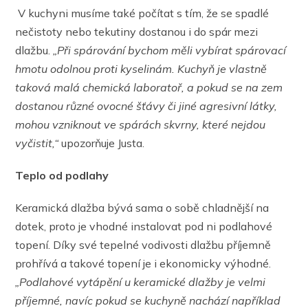
V kuchyni musíme také počítat s tím, že se spadlé
nečistoty nebo tekutiny dostanou i do spár mezi
dlažbu.
„Při spárování bychom měli vybírat spárovací
hmotu odolnou proti kyselinám. Kuchyň je vlastně
taková malá chemická laboratoř, a pokud se na zem
dostanou různé ovocné šťávy či jiné agresivní látky,
mohou vzniknout ve spárách skvrny, které nejdou
vyčistit,“
upozorňuje Justa.
Teplo od podlahy
Keramická dlažba bývá sama o sobě chladnější na
dotek, proto je vhodné instalovat pod ni podlahové
topení. Díky své tepelné vodivosti dlažbu příjemně
prohřívá a takové topení je i ekonomicky výhodné.
„Podlahové vytápění u keramické dlažby je velmi
příjemné, navíc pokud se kuchyně nachází například