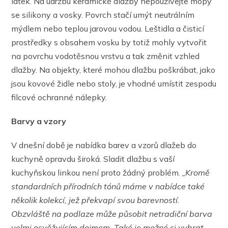
látek. Na údržbu keramické dlažby nepoužívejte mopy
se silikony a vosky. Povrch stačí umýt neutrálním
mýdlem nebo teplou jarovou vodou. Leštidla a čisticí
prostředky s obsahem vosku by totiž mohly vytvořit
na povrchu vodotěsnou vrstvu a tak změnit vzhled
dlažby. Na objekty, které mohou dlažbu poškrábat, jako
jsou kovové židle nebo stoly, je vhodné umístit zespodu
filcové ochranné nálepky.
Barvy a vzory
V dnešní době je nabídka barev a vzorů dlažeb do
kuchyně opravdu široká. Sladit dlažbu s vaší
kuchyňskou linkou není proto žádný problém.
„Kromě
standardních přírodních tónů máme v nabídce také
několik kolekcí, jež překvapí svou barevností.
Obzvláště na podlaze může působit netradiční barva
velmi osvěžujícím dojmem. Také je možné si vybrat