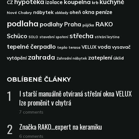
hypotéka
kuchyně
koupelna
izolace
CZ
krb
peníze
okna
nábytek
oheň
Nové Chabry
obklady
podlaha
podlahy
RAKO
Praha
půjčka
střecha
Schüco
SOLO
stavební spoření
střešní krytina
tepelné čerpadlo
voda
VELUX
vysavač
teplo
terasa
zahrada
zateplení
vytápění
úklid
Zahradní nábytek
OBLÍBENÉ ČLÁNKY
I starší manuálně otvíraná střešní okna VELUX
lze proměnit v chytrá
7 comments
Značka RAKO…expert na keramiku
6 comments