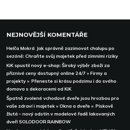
NEJNOVĚJŠÍ KOMENTÁŘE
Helča Mokrá
:
Jak správně zazimovat chalupu po
sezóně: Chraňte svůj majetek před zimními riziky
KiK spustil nový e-shop: Široký výběr zboží za
příznivé ceny dostupný online 24/7 » Firmy a
projekty »
:
Přeneste si krásu podzimu i do svého
domova s dekoracemi od KiK
Špatně zvolené vchodové dveře jsou hrozbou pro
vaše zdraví i majetek » Okna a dveře »
:
Pískově
žlutá – nový odstín v modelové řadě lakovaných
dveří SOLODOOR RAINBOW