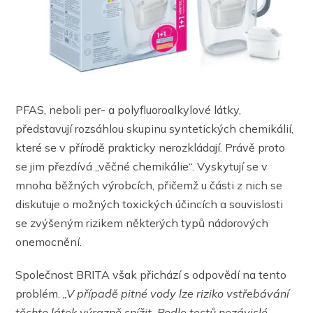
PFAS, neboli per- a polyfluoroalkylové látky,
představují rozsáhlou skupinu syntetických chemikálií,
které se v přírodě prakticky nerozkládají. Právě proto
se jim přezdívá „věčné chemikálie“. Vyskytují se v
mnoha běžných výrobcích, přičemž u části z nich se
diskutuje o možných toxických účincích a souvislosti
se zvýšeným rizikem některých typů nádorových
onemocnění.
Společnost BRITA však přichází s odpovědí na tento
problém.
„V případě pitné vody lze riziko vstřebávání
těchto látek výrazně snížit. Podle testů nezávislé