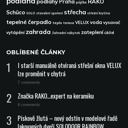
podlaha
podlahy
RAKO
Praha
půjčka
střecha
Schüco
SOLO
stavební spoření
střešní krytina
tepelné čerpadlo
voda
VELUX
vysavač
teplo
terasa
zahrada
zateplení
vytápění
úklid
Zahradní nábytek
OBLÍBENÉ ČLÁNKY
I starší manuálně otvíraná střešní okna VELUX
lze proměnit v chytrá
7 comments
Značka RAKO…expert na keramiku
6 comments
Pískově žlutá – nový odstín v modelové řadě
lakovaných dveří SOLODOOR RAINBOW