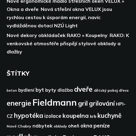
Nové ergonomické madlo střešních oken VELUX »
Okna a dveře
:
Nová střešní okna VELUX jsou
rychlou cestou k úsporám energií,
navíc
vydlážděnou dotací NZÚ Light
Nové dekory obkládaček RAKO » Koupelny
:
RAKO: K
venkovské atmosféře přispějí stylové obklady a
dlažby
ŠTÍTKY
dveře
byt
byty
bydlení
dlažba
dětský pokoj
dřevo
beton
Fieldmann
energie
gril
grilování
HPI-
hypotéka
kuchyně
koupelna
izolace
CZ
krb
peníze
okna
nábytek
oheň
Nové Chabry
obklady