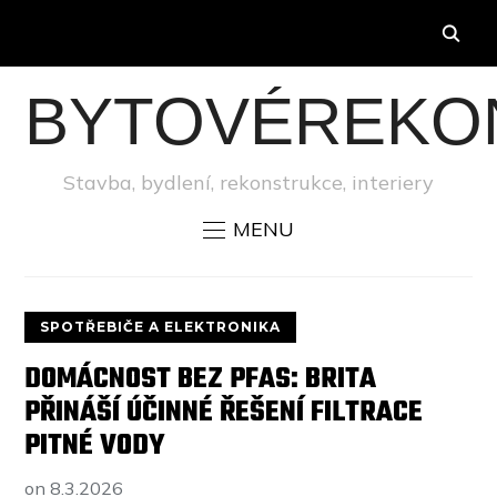
BYTOVÉREKO
Stavba, bydlení, rekonstrukce, interiery
MENU
SPOTŘEBIČE A ELEKTRONIKA
DOMÁCNOST BEZ PFAS: BRITA
PŘINÁŠÍ ÚČINNÉ ŘEŠENÍ FILTRACE
PITNÉ VODY
on
8.3.2026