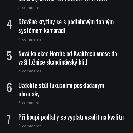
5 comments
Dřevěné krytiny se s podlahovým topným
systémem kamarádí
4 comments
Nová kolekce Nordic od Kvalitexu vnese do
vaší ložnice skandinávský klid
4 comments
Ozdobte stůl luxusními poskládanými
ubrousky
3 comments
Při koupi podlahy se vyplatí vsadit na kvalitu
3 comments