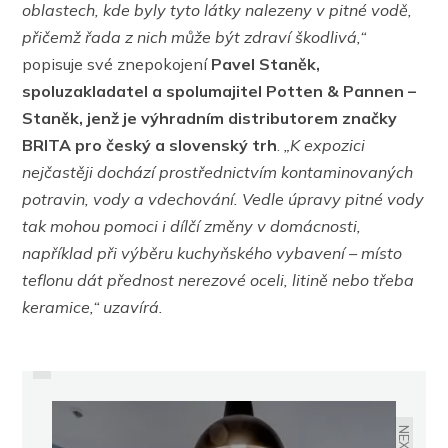
oblastech, kde byly tyto látky nalezeny v pitné vodě,
přičemž řada z nich může být zdraví škodlivá,“
popisuje své znepokojení
Pavel Staněk,
spoluzakladatel a spolumajitel Potten & Pannen –
Staněk, jenž je výhradním distributorem značky
BRITA pro český a slovenský trh
.
„K expozici
nejčastěji dochází prostřednictvím kontaminovaných
potravin, vody a vdechování. Vedle úpravy pitné vody
tak mohou pomoci i dílčí změny v domácnosti,
například při výběru kuchyňského vybavení – místo
teflonu dát přednost nerezové oceli, litině nebo třeba
keramice,“ uzavírá.
PREVIOUS
DŮM, ZE KTERÉHO DÍKY OKNŮM
VYCHÁZÍTE VEN I STŘECHOU
NEXT