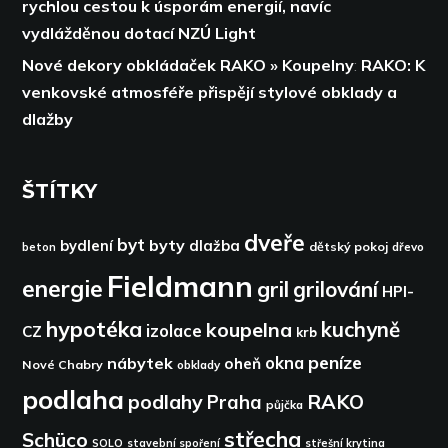
rychlou cestou k úsporám energií,
navíc
vydlážděnou dotací NZÚ Light
Nové dekory obkládaček RAKO » Koupelny
:
RAKO: K
venkovské atmosféře přispějí stylové obklady a
dlažby
ŠTÍTKY
dveře
byt
byty
bydlení
dlažba
dětský pokoj
dřevo
beton
Fieldmann
energie
gril
grilování
HPI-
hypotéka
kuchyně
koupelna
izolace
CZ
krb
peníze
okna
nábytek
oheň
Nové Chabry
obklady
podlaha
podlahy
RAKO
Praha
půjčka
střecha
Schüco
SOLO
stavební spoření
střešní krytina