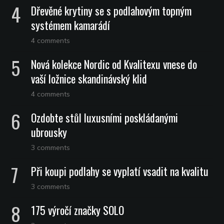
Dřevěné krytiny se s podlahovým topným
systémem kamarádí
4 comments
Nová kolekce Nordic od Kvalitexu vnese do
vaší ložnice skandinávský klid
4 comments
Ozdobte stůl luxusními poskládanými
ubrousky
3 comments
Při koupi podlahy se vyplatí vsadit na kvalitu
3 comments
175 výročí značky SOLO