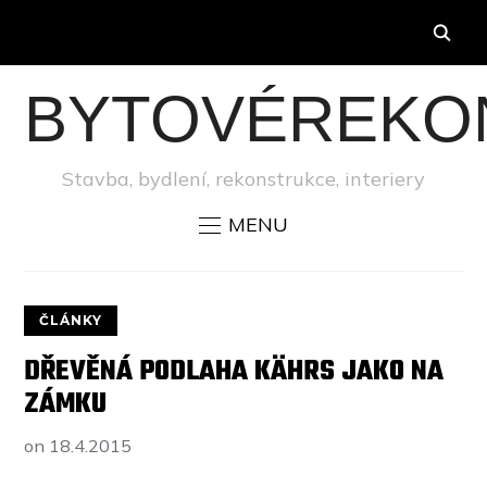
BYTOVÉREKO
Stavba, bydlení, rekonstrukce, interiery
MENU
ČLÁNKY
DŘEVĚNÁ PODLAHA KÄHRS JAKO NA
ZÁMKU
on
18.4.2015