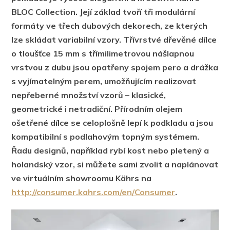
BLOC Collection. Její základ tvoří tři modulární
formáty ve třech dubových dekorech, ze kterých
lze skládat variabilní vzory. Třívrstvé dřevěné dílce
o tloušťce 15 mm s třímilimetrovou nášlapnou
vrstvou z dubu jsou opatřeny spojem pero a drážka
s vyjímatelným perem, umožňujícím realizovat
nepřeberné množství vzorů – klasické,
geometrické i netradiční. Přírodním olejem
ošetřené dílce se celoplošně lepí k podkladu a jsou
kompatibilní s podlahovým topným systémem.
Řadu designů, například rybí kost nebo pletený a
holandský vzor, si můžete sami zvolit a naplánovat
ve virtuálním showroomu Kährs na
http://consumer.kahrs.com/en/Consumer
.