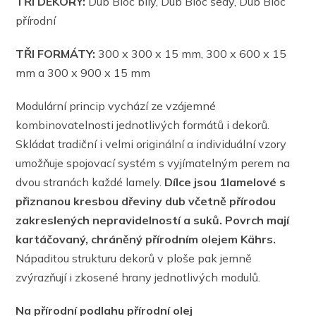
TŘI DEKORY:
Dub Bloc bílý, Dub Bloc šedý, Dub Bloc
přírodní
TŘI FORMÁTY:
300 x 300 x 15 mm, 300 x 600 x 15
mm a 300 x 900 x 15 mm
Modulární princip vychází ze vzájemné
kombinovatelnosti jednotlivých formátů i dekorů.
Skládat tradiční i velmi originální a individuální vzory
umožňuje spojovací systém s vyjímatelným perem na
dvou stranách každé lamely.
Dílce jsou 1lamelové s
přiznanou kresbou dřeviny dub včetně přírodou
zakreslených nepravidelností a suků. Povrch mají
kartáčovaný, chráněný přírodním olejem Kährs.
Nápaditou strukturu dekorů v ploše pak jemně
zvýrazňují i zkosené hrany jednotlivých modulů.
Na přírodní podlahu přírodní olej