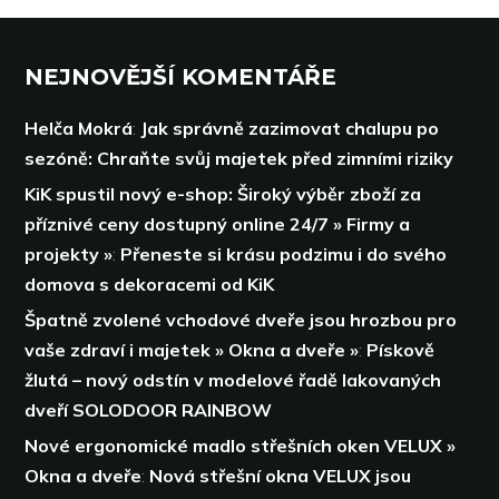
NEJNOVĚJŠÍ KOMENTÁŘE
Helča Mokrá
:
Jak správně zazimovat chalupu po
sezóně: Chraňte svůj majetek před zimními riziky
KiK spustil nový e-shop: Široký výběr zboží za
příznivé ceny dostupný online 24/7 » Firmy a
projekty »
:
Přeneste si krásu podzimu i do svého
domova s dekoracemi od KiK
Špatně zvolené vchodové dveře jsou hrozbou pro
vaše zdraví i majetek » Okna a dveře »
:
Pískově
žlutá – nový odstín v modelové řadě lakovaných
dveří SOLODOOR RAINBOW
Nové ergonomické madlo střešních oken VELUX »
Okna a dveře
:
Nová střešní okna VELUX jsou