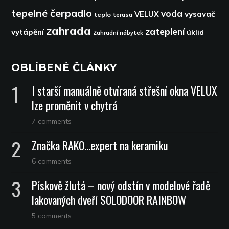
tepelné čerpadlo
voda
VELUX
vysavač
teplo
terasa
zahrada
zateplení
vytápění
úklid
Zahradní nábytek
OBLÍBENÉ ČLÁNKY
I starší manuálně otvíraná střešní okna VELUX
lze proměnit v chytrá
7 comments
Značka RAKO…expert na keramiku
6 comments
Pískově žlutá – nový odstín v modelové řadě
lakovaných dveří SOLODOOR RAINBOW
5 comments