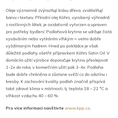
Oleje významně zvýrazňují krásu dřeva, zviditelňují
barvu i texturu. Přírodní olej Kährs, vyrobený výhradně
z rostlinných látek, je oxidativně vytvrzen a upraven
pro potřeby bydlení. Podlahová krytina se udržuje čistá
vysáváním nebo vytíráním vlhkým = velmi dobře
vyždímaným hadrem. Hned po pokládce je však
důležité podlahy ošetřit přípravkem Kährs Satin Oil. V
domácím užití výrobce doporučuje krytinu přeolejovat
1-2x do roka, v komerčním užití pak 3-4x. Podlaha
bude dobře chráněna a zůstane svěží co do odstínu i
kresby. K zachování kvality podlah značně přispívá
také zdravé klima v místnosti, tj. teplota 18 – 22 °C a
vlhkost vzduchu 40 – 60 %.
Pro více informací navštivte
www.kpp.cz
.