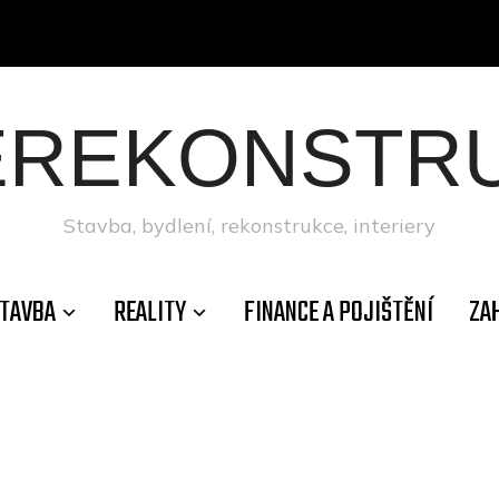
ÉREKONSTRU
Stavba, bydlení, rekonstrukce, interiery
TAVBA
REALITY
FINANCE A POJIŠTĚNÍ
ZA