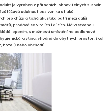
dukt je vyroben z přírodních, obnovitelných surovin,
í zátěžová odolnost bez vzniku otlaků,
h pro chůzi a tichá akustika patří mezi další
rmátů, prodává se v rolích i dílcích. Má vrstvenou
okládá lepením, s možností umístění na podlahové
hygienická krytina, vhodná do obytných prostor, škol
er, hotelů nebo obchodů.