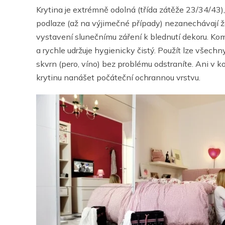
Krytina je extrémně odolná (třída zátěže 23/34/43)
podlaze (až na výjimečné případy) nezanechávají ž
vystavení slunečnímu záření k blednutí dekoru. Ko
a rychle udržuje hygienicky čistý. Použít lze všechn
skvrn (pero, víno) bez problému odstraníte. Ani v
krytinu nanášet počáteční ochrannou vrstvu.