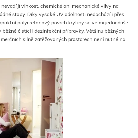
, nevadí jí vlhkost, chemické ani mechanické vlivy na
ádné stopy. Díky vysoké UV odolnosti nedochází i přes
mpaktní polyuretanový povrch krytiny se velmi jednoduše
y běžné čistící i dezinfekční přípravky. Většinu běžných
 komerčních silně zatěžovaných prostorech není nutné na