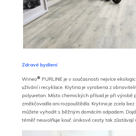
Zdravé bydlení
®
Wineo
PURLINE je v současnosti nejvíce ekologick
užívání i recyklace. Krytina je vyrobena z obnovite
polyuretan. Místo chemických přísad je při výrobě 
změkčovadla ani rozpouštědla. Krytina je zcela bez 
můžete vyhodit s běžným domácím odpadem. Dojde-li
téměř neuvolňuje kouř, únikové cesty tak zůstávají v