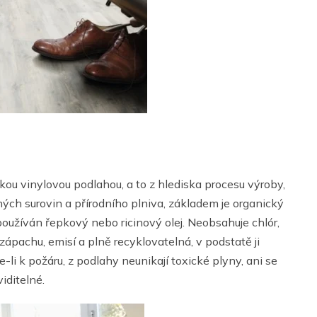
ou vinylovou podlahou, a to z hlediska procesu výroby,
lných surovin a přírodního plniva, základem je organický
používán řepkový nebo ricinový olej. Neobsahuje chlór,
zápachu, emisí a plně recyklovatelná, v podstatě ji
 k požáru, z podlahy neunikají toxické plyny, ani se
iditelné.