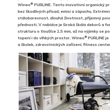
®
Wineo
PURLINE. Tento inovativní organický pro
bez škodlivých přísad, emisí a zápachu. Extrémn
stálobarevnost, dlouhá životnost, příjemný povrc
přednosti. V nabídce je široká škála dekorů a fo
strukturu o tloušťce 2,5 mm, až na výjimky se p
®
topení i do vlhkých prostor. Wineo
PURLINE je 
a školek, zdravotnických zařízení, fitness cent