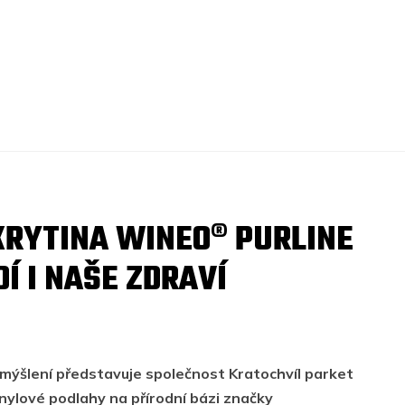
KRYTINA WINEO® PURLINE
Í I NAŠE ZDRAVÍ
smýšlení představuje společnost Kratochvíl parket
inylové podlahy na přírodní bázi značky