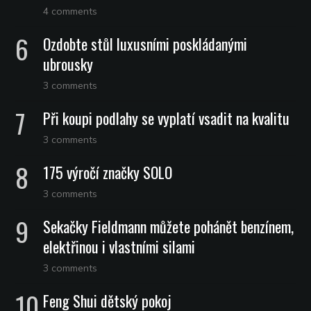
4 comments
Ozdobte stůl luxusními poskládanými
ubrousky
3 comments
Při koupi podlahy se vyplatí vsadit na kvalitu
3 comments
175 výročí značky SOLO
3 comments
Sekačky Fieldmann můžete pohánět benzínem,
elektřinou i vlastními silami
3 comments
Feng Shui dětský pokoj