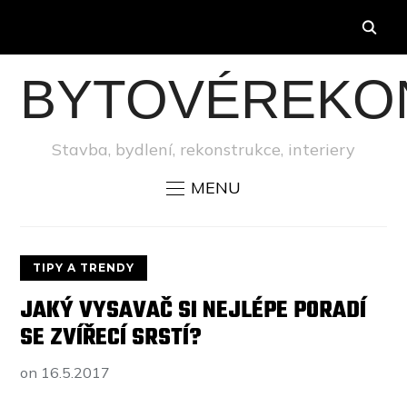
BYTOVÉREKO
Stavba, bydlení, rekonstrukce, interiery
MENU
TIPY A TRENDY
JAKÝ VYSAVAČ SI NEJLÉPE PORADÍ
SE ZVÍŘECÍ SRSTÍ?
on
16.5.2017