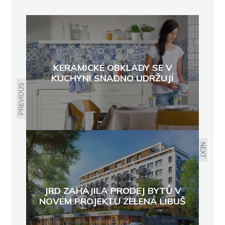
KERAMICKÉ OBKLADY SE V
KUCHYNI SNADNO UDRŽUJÍ
PREVIOUS
NEXT
JRD ZAHÁJILA PRODEJ BYTŮ V
NOVÉM PROJEKTU ZELENÁ LIBUŠ