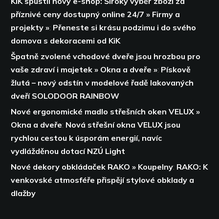
KiK spustil nový e-shop: Široký výběr zboží za
příznivé ceny dostupný online 24/7 » Firmy a
projekty »
:
Přeneste si krásu podzimu i do svého
domova s dekoracemi od KiK
Špatně zvolené vchodové dveře jsou hrozbou pro
vaše zdraví i majetek » Okna a dveře »
:
Pískově
žlutá – nový odstín v modelové řadě lakovaných
dveří SOLODOOR RAINBOW
Nové ergonomické madlo střešních oken VELUX »
Okna a dveře
:
Nová střešní okna VELUX jsou
rychlou cestou k úsporám energií,
navíc
vydlážděnou dotací NZÚ Light
Nové dekory obkládaček RAKO » Koupelny
:
RAKO: K
venkovské atmosféře přispějí stylové obklady a
dlažby