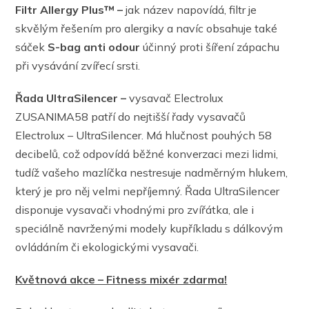
Filtr Allergy Plus™ –
jak název napovídá, filtr je
skvělým řešením pro alergiky a navíc obsahuje také
sáček
S-bag anti odour
účinný proti šíření zápachu
při vysávání zvířecí srsti.
Řada UltraSilencer –
vysavač Electrolux
ZUSANIMA58 patří do nejtišší řady vysavačů
Electrolux – UltraSilencer. Má hlučnost pouhých 58
decibelů, což odpovídá běžné konverzaci mezi lidmi,
tudíž vašeho mazlíčka nestresuje nadměrným hlukem,
který je pro něj velmi nepříjemný. Řada UltraSilencer
disponuje vysavači vhodnými pro zvířátka, ale i
speciálně navrženými modely kupříkladu s dálkovým
ovládáním či ekologickými vysavači.
Květnová akce – Fitness mixér zdarma!