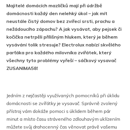
Majitelé domácích mazlíčků mají při údržbě
domácnosti každý den nelehký úkol – jak mít
neustále čistý domov bez zvířecí srsti, prachu a
nežádoucího zápachu? A jak vysávat, aby pejsek či
kočička netrpěli přílišným hlukem, který je během
vysávání tolik stresuje? Electrolux nabízí skvělého
parťáka pro každého milovníka zvířátek, který
všechny tyto problémy vyřeší – sáčkový vysavač
ZUSANIMA58!
Jedním z nejčastěji využívaných pomocníků při úklidu
domácnosti se zvířátky je vysavač. Správně zvolený
přístroj vám dokáže pomoci s úklidem během pár
minut a místo času stráveného zdlouhavým uklízením
můžete svůj drahocenný čas věnovat právě vašemu