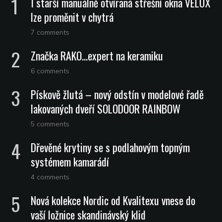
I starší manuálně otvíraná střešní okna VELUX
lze proměnit v chytrá
7 comments
Značka RAKO…expert na keramiku
6 comments
Pískově žlutá – nový odstín v modelové řadě
lakovaných dveří SOLODOOR RAINBOW
5 comments
Dřevěné krytiny se s podlahovým topným
systémem kamarádí
4 comments
Nová kolekce Nordic od Kvalitexu vnese do
vaší ložnice skandinávský klid