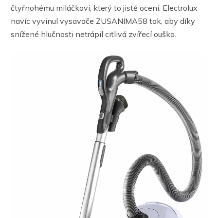
čtyřnohému miláčkovi, který to jistě ocení. Electrolux
navíc vyvinul vysavače ZUSANIMA58 tak, aby díky
snížené hlučnosti netrápil citlivá zvířecí ouška.