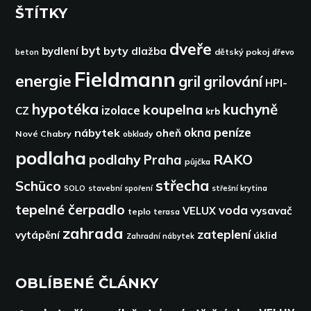
ŠTÍTKY
dveře
byt
byty
bydlení
dlažba
dětský pokoj
dřevo
beton
Fieldmann
energie
gril
grilování
HPI-
hypotéka
kuchyně
koupelna
izolace
CZ
krb
peníze
okna
nábytek
oheň
Nové Chabry
obklady
podlaha
podlahy
RAKO
Praha
půjčka
střecha
Schüco
SOLO
stavební spoření
střešní krytina
tepelné čerpadlo
voda
VELUX
vysavač
teplo
terasa
zahrada
zateplení
vytápění
úklid
Zahradní nábytek
OBLÍBENÉ ČLÁNKY