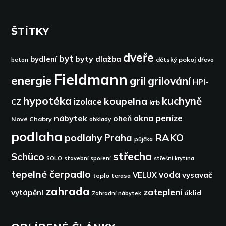
ŠTÍTKY
dveře
byt
byty
bydlení
dlažba
dětský pokoj
dřevo
beton
Fieldmann
energie
gril
grilování
HPI-
hypotéka
kuchyně
koupelna
izolace
CZ
krb
peníze
okna
nábytek
oheň
Nové Chabry
obklady
podlaha
podlahy
RAKO
Praha
půjčka
střecha
Schüco
SOLO
stavební spoření
střešní krytina
tepelné čerpadlo
voda
VELUX
vysavač
teplo
terasa
zahrada
zateplení
vytápění
úklid
Zahradní nábytek