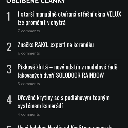
OBLÍBENÉ ČLÁNKY
I starší manuálně otvíraná střešní okna VELUX
lze proměnit v chytrá
7 comments
Značka RAKO…expert na keramiku
6 comments
Pískově žlutá – nový odstín v modelové řadě
lakovaných dveří SOLODOOR RAINBOW
5 comments
Dřevěné krytiny se s podlahovým topným
systémem kamarádí
4 comments
Nová kolekce Nordic od Kvalitexu vnese do