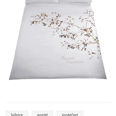
ložnice
postel
povlečení