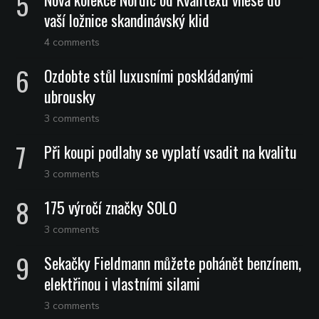
vaší ložnice skandinávský klid
4 comments
Ozdobte stůl luxusními poskládanými
ubrousky
3 comments
Při koupi podlahy se vyplatí vsadit na kvalitu
3 comments
175 výročí značky SOLO
3 comments
Sekačky Fieldmann můžete pohánět benzínem,
elektřinou i vlastními silami
3 comments