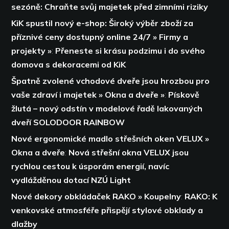
sezóně: Chraňte svůj majetek před zimními riziky
KiK spustil nový e-shop: Široký výběr zboží za
příznivé ceny dostupný online 24/7 » Firmy a
projekty »
:
Přeneste si krásu podzimu i do svého
domova s dekoracemi od KiK
Špatně zvolené vchodové dveře jsou hrozbou pro
vaše zdraví i majetek » Okna a dveře »
:
Pískově
žlutá – nový odstín v modelové řadě lakovaných
dveří SOLODOOR RAINBOW
Nové ergonomické madlo střešních oken VELUX »
Okna a dveře
:
Nová střešní okna VELUX jsou
rychlou cestou k úsporám energií,
navíc
vydlážděnou dotací NZÚ Light
Nové dekory obkládaček RAKO » Koupelny
:
RAKO: K
venkovské atmosféře přispějí stylové obklady a
dlažby