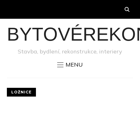
BYTOVÉREKO
Stavba, bydlení, rekonstrukce, interiery
MENU
LOŽNICE