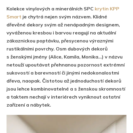
Kolekce vinylových a minerálních SPC
krytin KPP
Smart
je chytrá nejen svým názvem. Klidné
dřevěné dekory svým až nenápadným designem,
vyváženou kresbou i barvou reagují na aktuální
zákaznickou poptávku, přesycenou výraznými
rustikálními povrchy. Osm dubových dekorů
s ženskými jmény (Alice, Kamila, Monika…) v názvu
netouží upoutávat přehnanou pozornost extrémní
sukovostí a barevností či jinými nedokonalostmi
dřeva, naopak. Čistotou až jednoduchostí dekorů
jsou lehce kombinovatelné a s ženskou skromností
a taktem nechají v interiérech vyniknout ostatní
zařízení a nábytek.