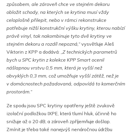
způsobem, ale zároveň chce ve stejném dekoru
obložit schody, na kterých se krytina musí vždy
celoplošně přilepit, nebo v rámci rekonstrukce
potřebuje nižší konstrukční výšku krytiny, kterou nabízí
právě vinyl, tak nakombinuje tyto dvě krytiny ve
stejném dekoru a rozdíl nepozná,“
vysvětluje Aleš
Viktorin z KPP a dodává: „
Z technických parametrů
bych u SPC krytin z kolekce KPP Smart ocenil
nášlapnou vrstvu 0,5 mm, která je vyšší než
obvyklých 0,3 mm, což umožňuje vyšší zátěž, než je
v domácnostech požadovaná, odpovídá to komerčním
prostorám.“
Ze spodu jsou SPC krytiny opatřeny ještě zvukově
izolační podložkou IXPE, která tlumí hluk, účinně ho
snižuje až o 20 dB, a zároveň zpříjemňuje došlap.
Zmínit je třeba také nanejvýš nenáročnou údržbu