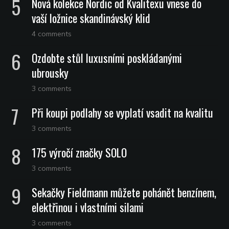
Nová kolekce Nordic od Kvalitexu vnese do
vaší ložnice skandinávský klid
4 comments
Ozdobte stůl luxusními poskládanými
ubrousky
3 comments
Při koupi podlahy se vyplatí vsadit na kvalitu
3 comments
175 výročí značky SOLO
3 comments
Sekačky Fieldmann můžete pohánět benzínem,
elektřinou i vlastními silami
3 comments