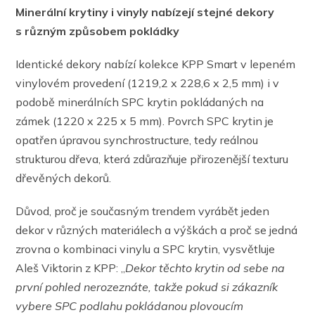
Minerální krytiny i vinyly nabízejí stejné dekory
s různým způsobem pokládky
Identické dekory nabízí kolekce KPP Smart v lepeném
vinylovém provedení (1219,2 x 228,6 x 2,5 mm) i v
podobě minerálních SPC krytin pokládaných na
zámek (1220 x 225 x 5 mm). Povrch SPC krytin je
opatřen úpravou synchrostructure, tedy reálnou
strukturou dřeva, která zdůrazňuje přirozenější texturu
dřevěných dekorů.
Důvod, proč je současným trendem vyrábět jeden
dekor v různých materiálech a výškách a proč se jedná
zrovna o kombinaci vinylu a SPC krytin, vysvětluje
Aleš Viktorin z KPP: „
Dekor těchto krytin od sebe na
první pohled nerozeznáte, takže pokud si zákazník
vybere SPC podlahu pokládanou plovoucím