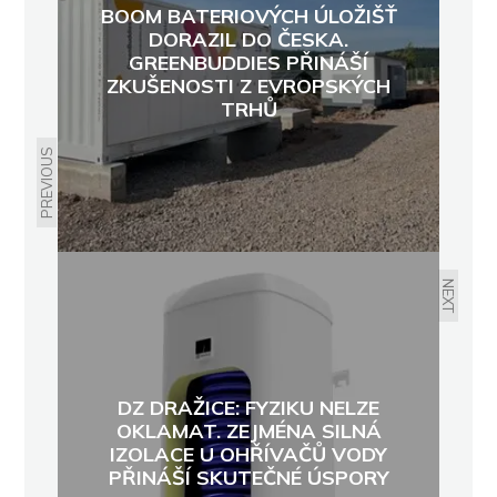
BOOM BATERIOVÝCH ÚLOŽIŠŤ
DORAZIL DO ČESKA.
GREENBUDDIES PŘINÁŠÍ
ZKUŠENOSTI Z EVROPSKÝCH
TRHŮ
PREVIOUS
NEXT
DZ DRAŽICE: FYZIKU NELZE
OKLAMAT. ZEJMÉNA SILNÁ
IZOLACE U OHŘÍVAČŮ VODY
PŘINÁŠÍ SKUTEČNÉ ÚSPORY