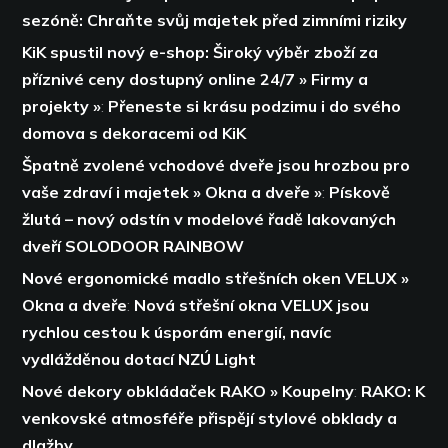
sezóně: Chraňte svůj majetek před zimními riziky
KiK spustil nový e-shop: Široký výběr zboží za
příznivé ceny dostupný online 24/7 » Firmy a
projekty »
:
Přeneste si krásu podzimu i do svého
domova s dekoracemi od KiK
Špatně zvolené vchodové dveře jsou hrozbou pro
vaše zdraví i majetek » Okna a dveře »
:
Pískově
žlutá – nový odstín v modelové řadě lakovaných
dveří SOLODOOR RAINBOW
Nové ergonomické madlo střešních oken VELUX »
Okna a dveře
:
Nová střešní okna VELUX jsou
rychlou cestou k úsporám energií,
navíc
vydlážděnou dotací NZÚ Light
Nové dekory obkládaček RAKO » Koupelny
:
RAKO: K
venkovské atmosféře přispějí stylové obklady a
dlažby