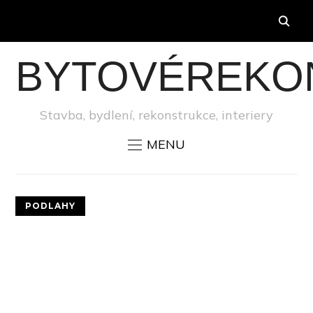
BYTOVÉREKO
Stavba, bydlení, rekonstrukce, interiery
MENU
PODLAHY