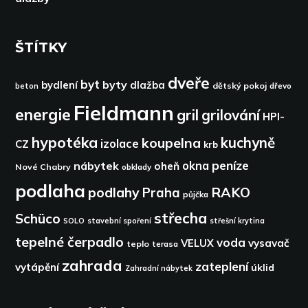
ŠTÍTKY
dveře
byt
byty
bydlení
dlažba
dětský pokoj
dřevo
beton
Fieldmann
energie
gril
grilování
HPI-
hypotéka
kuchyně
koupelna
izolace
CZ
krb
peníze
okna
nábytek
oheň
Nové Chabry
obklady
podlaha
podlahy
RAKO
Praha
půjčka
střecha
Schüco
SOLO
stavební spoření
střešní krytina
tepelné čerpadlo
voda
VELUX
vysavač
teplo
terasa
zahrada
zateplení
vytápění
úklid
Zahradní nábytek