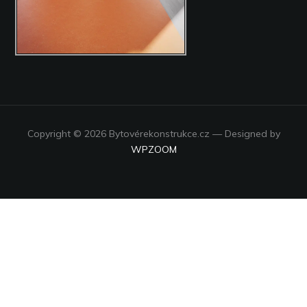
Copyright © 2026 Bytovérekonstrukce.cz
— Designed by
WPZOOM