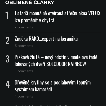
OBLÍBENÉ ČLÁNKY
I starší manuálně otvíraná střešní okna VELUX
lze proměnit v chytrá
7 comments
Značka RAKO…expert na keramiku
6 comments
Pískově žlutá – nový odstín v modelové řadě
lakovaných dveří SOLODOOR RAINBOW
5 comments
Dřevěné krytiny se s podlahovým topným
systémem kamarádí
4 comments