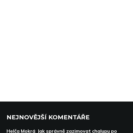
NEJNOVĚJŠÍ KOMENTÁŘE
Helča Mokrá
:
Jak správně zazimovat chalupu po