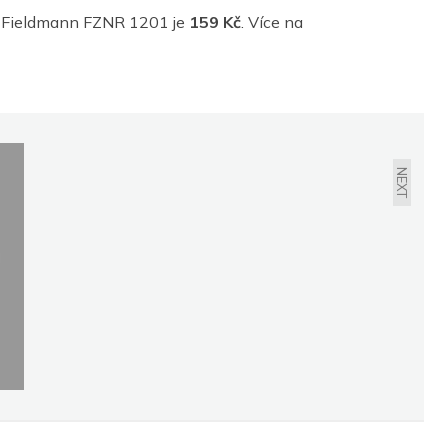
u Fieldmann FZNR 1201 je
159 Kč
. Více na
VÍTE, PROČ JE DOBRÉ
KOUPIT BYT V PŘÍZEMÍ S
PŘEDZAHRÁDKOU? ČEŠI
VYUŽÍVAJÍ VÝHOD BYTU
NEXT
S MOŽNOSTMI
RODINNÉHO DOMU