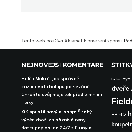
Tento web používá Akismet k omezení spamu.
Pod
NEJNOVĚJŠÍ KOMENTÁŘE
ŠTÍTK
Helča Mokrá
:
Jak správně
bydl
beton
zazimovat chalupu po sezóně:
dveře
Chraňte svůj majetek před zimními
Fiel
riziky
KiK spustil nový e-shop: Široký
h
HPI-CZ
výběr zboží za příznivé ceny
koupel
dostupný online 24/7 » Firmy a