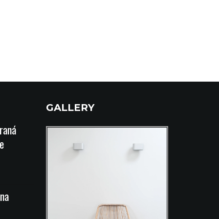
GALLERY
íraná
e
na