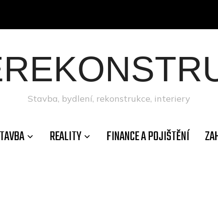
ÉREKONSTRU
Stavba, bydlení, rekonstrukce, interiery
TAVBA
REALITY
FINANCE A POJIŠTĚNÍ
ZA