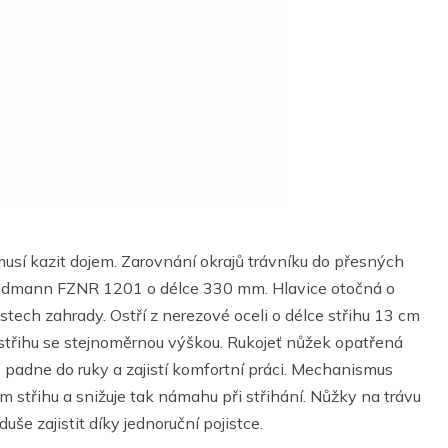
musí kazit dojem. Zarovnání okrajů trávníku do přesných
Fieldmann FZNR 1201 o délce 330 mm. Hlavice otočná o
tech zahrady. Ostří z nerezové oceli o délce střihu 13 cm
 střihu se stejnoměrnou výškou. Rukojeť nůžek opatřená
padne do ruky a zajistí komfortní práci. Mechanismus
m střihu a snižuje tak námahu při střihání. Nůžky na trávu
še zajistit díky jednoruční pojistce.