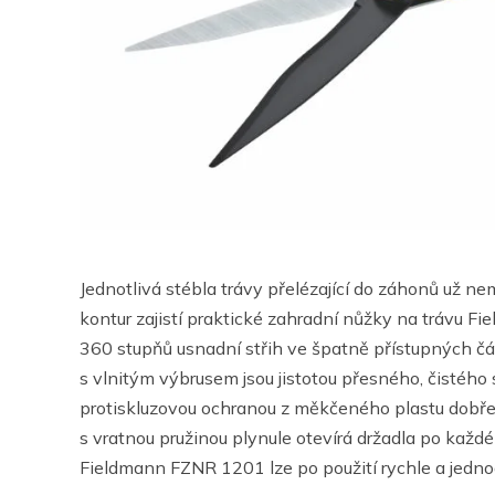
Jednotlivá stébla trávy přelézající do záhonů už ne
kontur zajistí praktické zahradní nůžky na trávu 
360 stupňů usnadní střih ve špatně přístupných čás
s vlnitým výbrusem jsou jistotou přesného, čistého
protiskluzovou ochranou z měkčeného plastu dobře 
s vratnou pružinou plynule otevírá držadla po každé
Fieldmann FZNR 1201 lze po použití rychle a jednodu