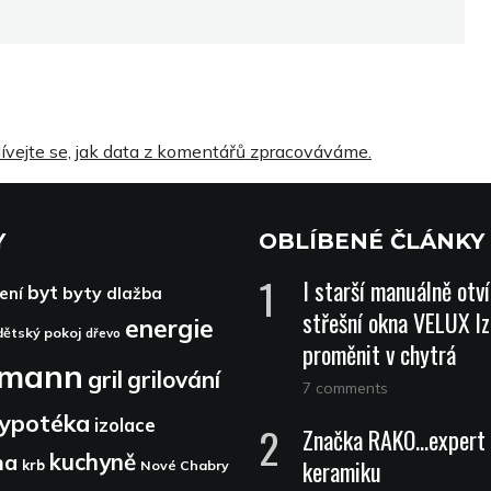
ívejte se, jak data z komentářů zpracováváme.
Y
OBLÍBENÉ ČLÁNKY
I starší manuálně otv
byt
byty
ení
dlažba
střešní okna VELUX lz
energie
dětský pokoj
dřevo
proměnit v chytrá
dmann
gril
grilování
7 comments
ypotéka
izolace
Značka RAKO…expert 
kuchyně
na
keramiku
krb
Nové Chabry