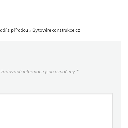
dí s přírodou » Bytovérekonstrukce.cz
žadované informace jsou označeny
*