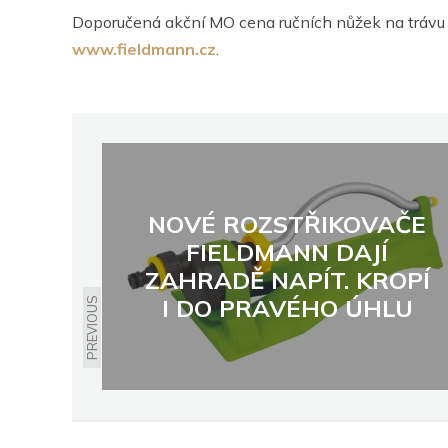
Doporučená akční MO cena ručních nůžek na tráv
www.fieldmann.cz
.
NOVÉ ROZSTŘIKOVAČE
FIELDMANN DAJÍ
ZAHRADĚ NAPÍT. KROPÍ
I DO PRAVÉHO ÚHLU
PREVIOUS