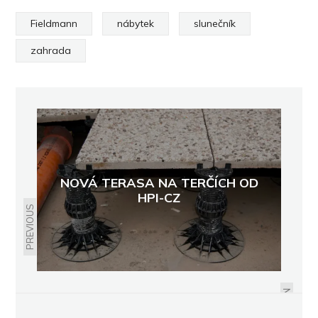
Fieldmann
nábytek
slunečník
zahrada
NOVÁ TERASA NA TERČÍCH OD
HPI-CZ
PREVIOUS
SEDM RAD, PROČ ZATEPLIT BYT ČI
DŮM
NEXT