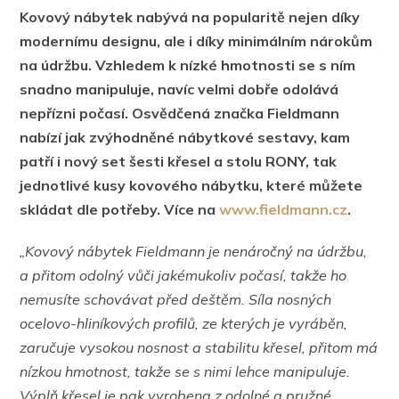
Kovový nábytek nabývá na popularitě nejen díky
modernímu designu, ale i díky minimálním nárokům
na údržbu. Vzhledem k nízké hmotnosti se s ním
snadno manipuluje, navíc velmi dobře odolává
nepřízni počasí. Osvědčená značka Fieldmann
nabízí jak zvýhodněné nábytkové
sestavy, kam
patří i nový set šesti křesel a stolu RONY, tak
jednotlivé kusy kovového nábytku, které můžete
skládat dle potřeby. Více na
www.fieldmann.cz
.
„Kovový nábytek
Fieldmann
je nenáročný na údržbu,
a přitom odolný vůči jakémukoliv počasí, takže ho
nemusíte schovávat před deštěm.
Síla nosných
ocelovo-hliníkových profilů, ze kterých je vyráběn,
zaručuje vysokou nosnost a stabilitu křesel, přitom má
nízkou hmotnost, takže se s nimi lehce manipuluje.
Výplň křesel je pak vyrobena z odolné a pružné