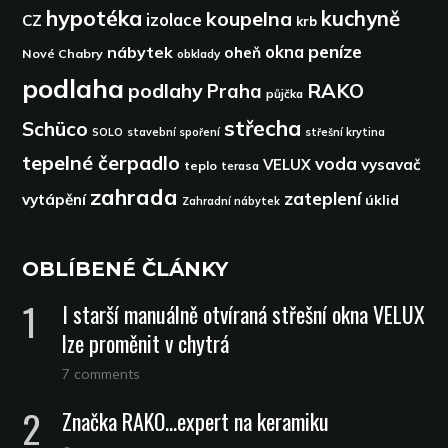
hypotéka
kuchyně
koupelna
izolace
CZ
krb
peníze
okna
nábytek
oheň
Nové Chabry
obklady
podlaha
podlahy
RAKO
Praha
půjčka
střecha
Schüco
SOLO
stavební spoření
střešní krytina
tepelné čerpadlo
voda
VELUX
vysavač
teplo
terasa
zahrada
zateplení
vytápění
úklid
Zahradní nábytek
OBLÍBENÉ ČLÁNKY
I starší manuálně otvíraná střešní okna VELUX
lze proměnit v chytrá
7 comments
Značka RAKO…expert na keramiku