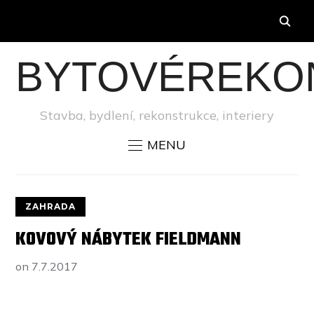
BYTOVÉREKO
Stavba, bydlení, rekonstrukce, interiery
MENU
ZAHRADA
KOVOVÝ NÁBYTEK FIELDMANN
on
7.7.2017