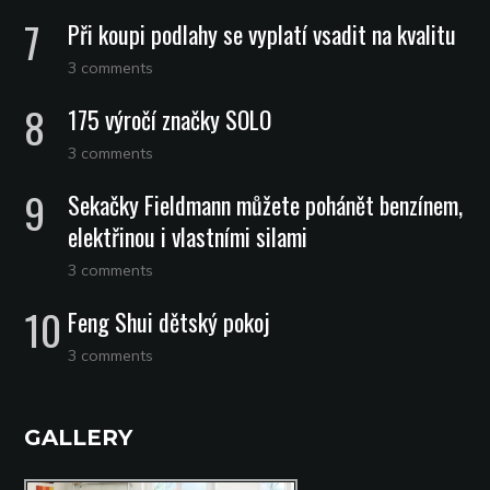
Při koupi podlahy se vyplatí vsadit na kvalitu
3 comments
175 výročí značky SOLO
3 comments
Sekačky Fieldmann můžete pohánět benzínem,
elektřinou i vlastními silami
3 comments
Feng Shui dětský pokoj
3 comments
GALLERY