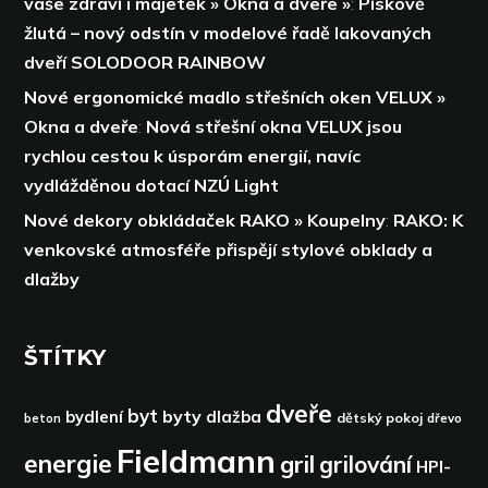
vaše zdraví i majetek » Okna a dveře »
:
Pískově
žlutá – nový odstín v modelové řadě lakovaných
dveří SOLODOOR RAINBOW
Nové ergonomické madlo střešních oken VELUX »
Okna a dveře
:
Nová střešní okna VELUX jsou
rychlou cestou k úsporám energií,
navíc
vydlážděnou dotací NZÚ Light
Nové dekory obkládaček RAKO » Koupelny
:
RAKO: K
venkovské atmosféře přispějí stylové obklady a
dlažby
ŠTÍTKY
dveře
byt
byty
bydlení
dlažba
dětský pokoj
dřevo
beton
Fieldmann
energie
gril
grilování
HPI-