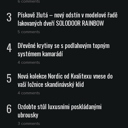
6 comments
Pískově žlutá – nový odstín v modelové řadě
lakovaných dveří SOLODOOR RAINBOW
5 comments
Dřevěné krytiny se s podlahovým topným
systémem kamarádí
4 comments
Nová kolekce Nordic od Kvalitexu vnese do
vaší ložnice skandinávský klid
4 comments
Ozdobte stůl luxusními poskládanými
ubrousky
3 comments