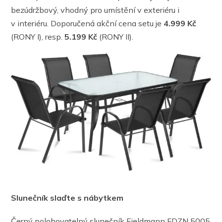
bezúdržbový, vhodný pro umístění v exteriéru i
v interiéru. Doporučená akční cena setu je
4.999 Kč
(RONY I), resp.
5.199 Kč
(RONY II).
Slunečník slaďte s nábytkem
Černý polohovatelný slunečník Fieldmann FDZN 5005