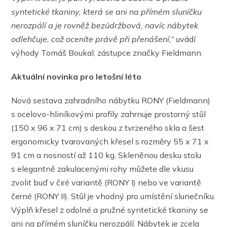
syntetické tkaniny, která se ani na přímém sluníčku
nerozpálí a je rovněž bezúdržbová, navíc nábytek
odlehčuje, což oceníte právě při přenášení,
“
uvádí
výhody Tomáš Boukal, zástupce značky Fieldmann.
Aktuální novinka pro letošní léto
Nová sestava zahradního nábytku RONY (Fieldmann)
s ocelovo-hliníkovými profily zahrnuje prostorný stůl
(150 x 96 x 71 cm) s deskou z tvrzeného skla a šest
ergonomicky tvarovaných křesel s rozměry 55 x 71 x
91 cm a nosností až 110 kg. Skleněnou desku stolu
s elegantně zakulacenými rohy můžete dle vkusu
zvolit buď v čiré variantě (RONY I) nebo ve variantě
černé (RONY II). Stůl je vhodný pro umístění slunečníku.
Výplň křesel z odolné a pružné syntetické tkaniny se
ani na přímém sluníčku nerozpálí. Nábytek je zcela