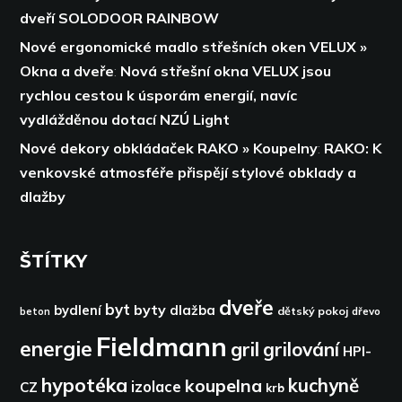
dveří SOLODOOR RAINBOW
Nové ergonomické madlo střešních oken VELUX »
Okna a dveře
:
Nová střešní okna VELUX jsou
rychlou cestou k úsporám energií,
navíc
vydlážděnou dotací NZÚ Light
Nové dekory obkládaček RAKO » Koupelny
:
RAKO: K
venkovské atmosféře přispějí stylové obklady a
dlažby
ŠTÍTKY
dveře
byt
byty
bydlení
dlažba
dětský pokoj
dřevo
beton
Fieldmann
energie
gril
grilování
HPI-
hypotéka
kuchyně
koupelna
izolace
CZ
krb