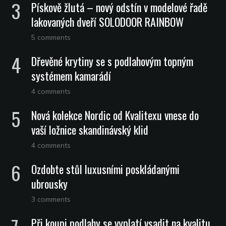
Pískově žlutá – nový odstín v modelové řadě
lakovaných dveří SOLODOOR RAINBOW
5 comments
Dřevěné krytiny se s podlahovým topným
systémem kamarádí
4 comments
Nová kolekce Nordic od Kvalitexu vnese do
vaší ložnice skandinávský klid
4 comments
Ozdobte stůl luxusními poskládanými
ubrousky
3 comments
Při koupi podlahy se vyplatí vsadit na kvalitu