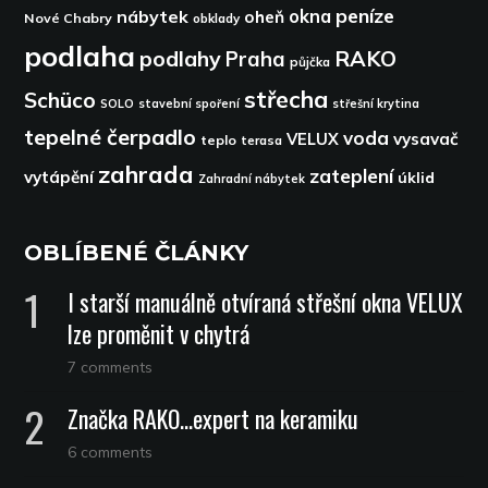
peníze
okna
nábytek
oheň
Nové Chabry
obklady
podlaha
podlahy
RAKO
Praha
půjčka
střecha
Schüco
SOLO
stavební spoření
střešní krytina
tepelné čerpadlo
voda
VELUX
vysavač
teplo
terasa
zahrada
zateplení
vytápění
úklid
Zahradní nábytek
OBLÍBENÉ ČLÁNKY
I starší manuálně otvíraná střešní okna VELUX
lze proměnit v chytrá
7 comments
Značka RAKO…expert na keramiku
6 comments