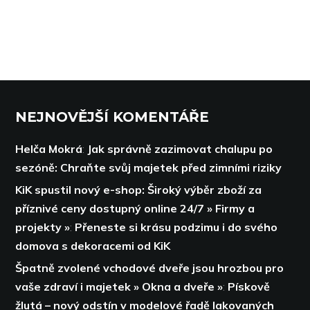
NEJNOVĚJŠÍ KOMENTÁŘE
Helča Mokrá
:
Jak správně zazimovat chalupu po
sezóně: Chraňte svůj majetek před zimními riziky
KiK spustil nový e-shop: Široký výběr zboží za
příznivé ceny dostupný online 24/7 » Firmy a
projekty »
:
Přeneste si krásu podzimu i do svého
domova s dekoracemi od KiK
Špatně zvolené vchodové dveře jsou hrozbou pro
vaše zdraví i majetek » Okna a dveře »
:
Pískově
žlutá – nový odstín v modelové řadě lakovaných