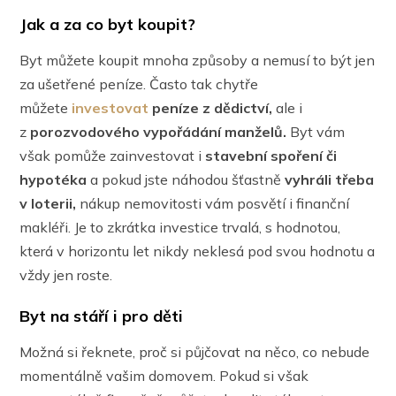
Jak a za co byt koupit?
Byt můžete koupit mnoha způsoby a nemusí to být jen
za ušetřené peníze. Často tak chytře
můžete
investovat
peníze z dědictví,
ale i
z
porozvodového vypořádání manželů.
Byt vám
však pomůže zainvestovat i
stavební spoření či
hypotéka
a pokud jste náhodou šťastně
vyhráli třeba
v loterii,
nákup nemovitosti vám posvětí i finanční
makléři. Je to zkrátka investice trvalá, s hodnotou,
která v horizontu let nikdy neklesá pod svou hodnotu a
vždy jen roste.
Byt na stáří i pro děti
Možná si řeknete, proč si půjčovat na něco, co nebude
momentálně vašim domovem. Pokud si však