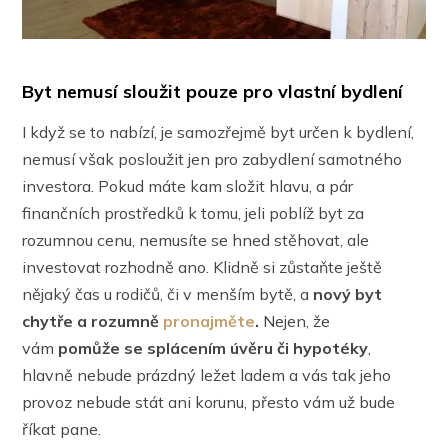
Byt nemusí sloužit pouze pro vlastní bydlení
I když se to nabízí, je samozřejmě byt určen k bydlení,
nemusí však posloužit jen pro zabydlení samotného
investora. Pokud máte kam složit hlavu, a pár
finančních prostředků k tomu, jeli poblíž byt za
rozumnou cenu, nemusíte se hned stěhovat, ale
investovat rozhodně ano. Klidně si zůstaňte ještě
nějaký čas u rodičů, či v menším bytě, a
nový byt
chytře a rozumně
pronajměte
.
Nejen, že
vám
pomůže se splácením úvěru či hypotéky
,
hlavně nebude prázdný ležet ladem a vás tak jeho
provoz nebude stát ani korunu, přesto vám už bude
říkat pane.