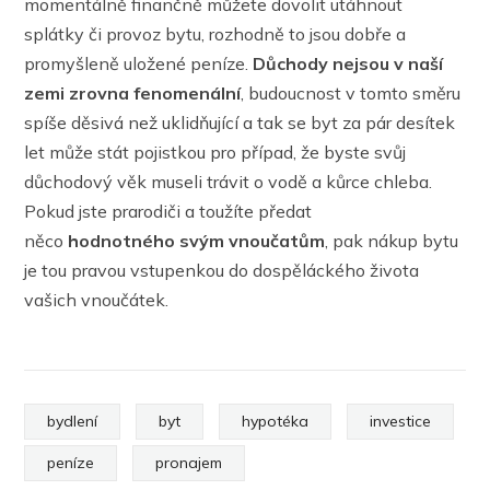
momentálně finančně můžete dovolit utáhnout
splátky či provoz bytu, rozhodně to jsou dobře a
promyšleně uložené peníze.
Důchody nejsou v naší
zemi zrovna fenomenální
, budoucnost v tomto směru
spíše děsivá než uklidňující a tak se byt za pár desítek
let může stát pojistkou pro případ, že byste svůj
důchodový věk museli trávit o vodě a kůrce chleba.
Pokud jste prarodiči a toužíte předat
něco
hodnotného svým vnoučatům
, pak nákup bytu
je tou pravou vstupenkou do dospěláckého života
vašich vnoučátek.
bydlení
byt
hypotéka
investice
peníze
pronajem