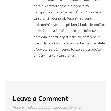
přijít o komfort tepla a s plynem to
nevypadá vůbec růžově. TČ a FVE bude v
tuhle chvíli jediné ok řešení i za cenu
počáteční investice, při který i tak jde počítat
s tím, že se vrátí. Já dneska počítám už s
nějakými sedmi lety a mám to, snížily se mi
náklady a ještě prodávám u bezdodavatele
přebytky za tržní cenu, takže se dá počítat i
s něčím navíc v tuhle chvíli.
Leave a Comment
Vaše e-mailová adresa nebude zveřejněna.