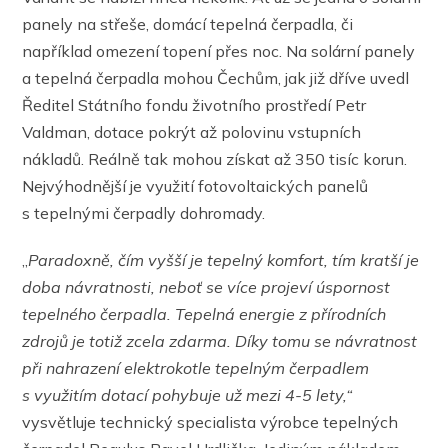
panely na střeše, domácí tepelná čerpadla, či
například omezení topení přes noc. Na solární panely
a tepelná čerpadla mohou Čechům, jak již dříve uvedl
Ředitel Státního fondu životního prostředí Petr
Valdman, dotace pokrýt až polovinu vstupních
nákladů. Reálně tak mohou získat až 350 tisíc korun.
Nejvýhodnější je využití fotovoltaických panelů
s tepelnými čerpadly dohromady.
„
Paradoxně, čím vyšší je tepelný komfort, tím kratší je
doba návratnosti, neboť se více projeví úspornost
tepelného čerpadla. Tepelná energie z přírodních
zdrojů je totiž zcela zdarma. Díky tomu se návratnost
při nahrazení elektrokotle tepelným čerpadlem
s využitím dotací pohybuje už mezi 4-5 lety,“
vysvětluje technický specialista výrobce tepelných