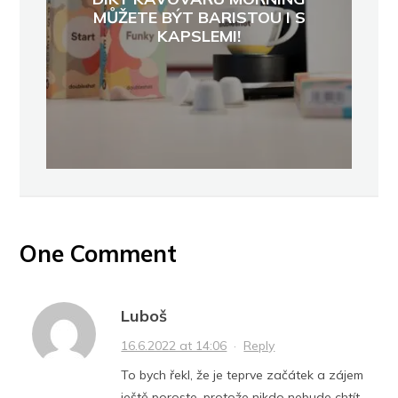
MŮŽETE BÝT BARISTOU I S
KAPSLEMI!
One Comment
Luboš
16.6.2022 at 14:06
·
Reply
To bych řekl, že je teprve začátek a zájem
ještě poroste, protože nikdo nebude chtít