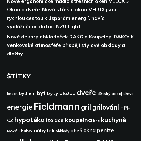
Nové ergonomické madlo střešních oken VELUX »
Okna a dveře
:
Nová střešní okna VELUX jsou
rychlou cestou k úsporám energií,
navíc
vydlážděnou dotací NZÚ Light
Nové dekory obkládaček RAKO » Koupelny
:
RAKO: K
venkovské atmosféře přispějí stylové obklady a
dlažby
ŠTÍTKY
dveře
byt
byty
bydlení
dlažba
dětský pokoj
dřevo
beton
Fieldmann
energie
gril
grilování
HPI-
hypotéka
kuchyně
koupelna
izolace
CZ
krb
peníze
okna
nábytek
oheň
Nové Chabry
obklady