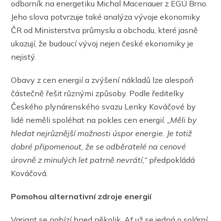
odborník na energetiku Michal Macenauer z EGÚ Brno.
Jeho slova potvrzuje také analýza vývoje ekonomiky
ČR od Ministerstva průmyslu a obchodu, které jasně
ukazují, že budoucí vývoj nejen české ekonomiky je
nejistý.
Obavy z cen energií a zvýšení nákladů lze alespoň
částečně řešit různými způsoby. Podle ředitelky
Českého plynárenského svazu Lenky Kováčové by
lidé neměli spoléhat na pokles cen energií.
„Měli by
hledat nejrůznější možnosti úspor energie. Je totiž
dobré připomenout, že se odběratelé na cenové
úrovně z minulých let patrně nevrátí,“
předpokládá
Kováčová.
Pomohou alternativní zdroje energií
Variant se nabízí hned několik. Ať už se jedná o solární