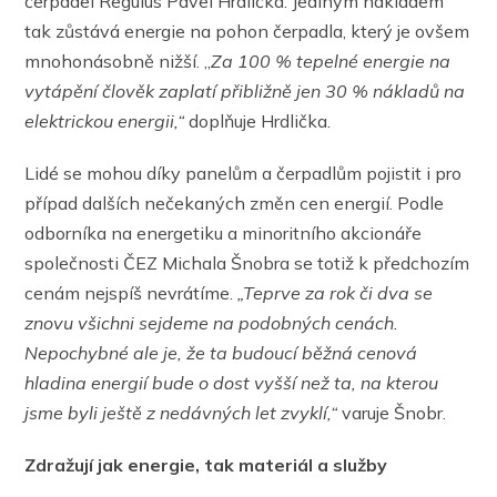
čerpadel Regulus Pavel Hrdlička. Jediným nákladem
tak zůstává energie na pohon čerpadla, který je ovšem
mnohonásobně nižší. „
Za 100 % tepelné energie na
vytápění člověk zaplatí přibližně jen 30 % nákladů na
elektrickou energii,“
doplňuje Hrdlička.
Lidé se mohou díky panelům a čerpadlům pojistit i pro
případ dalších nečekaných změn cen energií. Podle
odborníka na energetiku a minoritního akcionáře
společnosti ČEZ Michala Šnobra se totiž k předchozím
cenám nejspíš nevrátíme.
„Teprve za rok či dva se
znovu všichni sejdeme na podobných cenách.
Nepochybné ale je, že ta budoucí běžná cenová
hladina energií bude o dost vyšší než ta, na kterou
jsme byli ještě z nedávných let zvyklí,“
varuje Šnobr.
Zdražují jak energie, tak materiál a služby