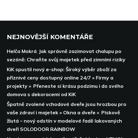
NEJNOVĚJŠÍ KOMENTÁŘE
Helča Mokrá
:
Jak správně zazimovat chalupu po
sezóně: Chraňte svůj majetek před zimními riziky
KiK spustil nový e-shop: Široký výběr zboží za
příznivé ceny dostupný online 24/7 » Firmy a
projekty »
:
Přeneste si krásu podzimu i do svého
domova s dekoracemi od KiK
Špatně zvolené vchodové dveře jsou hrozbou pro
vaše zdraví i majetek » Okna a dveře »
:
Pískově
žlutá – nový odstín v modelové řadě lakovaných
dveří SOLODOOR RAINBOW