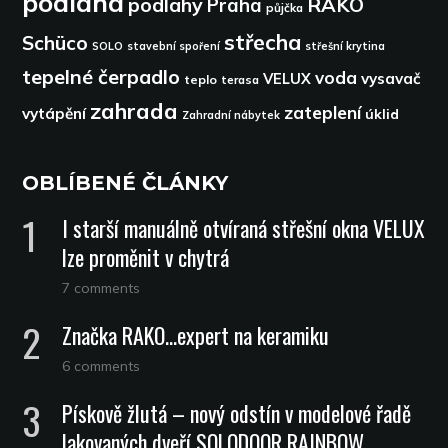
podlaha
podlahy
RAKO
Praha
půjčka
střecha
Schüco
SOLO
stavební spoření
střešní krytina
tepelné čerpadlo
voda
VELUX
vysavač
teplo
terasa
zahrada
zateplení
vytápění
úklid
Zahradní nábytek
OBLÍBENÉ ČLÁNKY
I starší manuálně otvíraná střešní okna VELUX
lze proměnit v chytrá
7 comments
Značka RAKO…expert na keramiku
6 comments
Pískově žlutá – nový odstín v modelové řadě
lakovaných dveří SOLODOOR RAINBOW