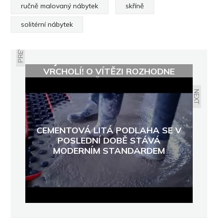
ručně malovaný nábytek
skříně
solitérní nábytek
PREVIOUS
BOJ O EKOLOGICKÉHO OSKARA
VRCHOLÍ! O VÍTĚZI ROZHODNE
VEŘEJNOST
NEXT
CEMENTOVÁ LITÁ PODLAHA SE V
POSLEDNÍ DOBĚ STÁVÁ
MODERNÍM STANDARDEM