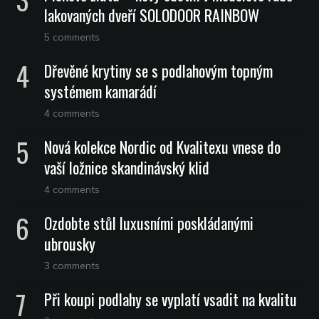
lakovaných dveří SOLODOOR RAINBOW
5 comments
Dřevěné krytiny se s podlahovým topným
systémem kamarádí
4 comments
Nová kolekce Nordic od Kvalitexu vnese do
vaší ložnice skandinávský klid
4 comments
Ozdobte stůl luxusními poskládanými
ubrousky
3 comments
Při koupi podlahy se vyplatí vsadit na kvalitu