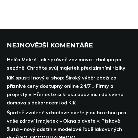
NEJNOVĚJŠÍ KOMENTÁŘE
Helča Mokrá
:
Jak správně zazimovat chalupu po
sezóně: Chraňte svůj majetek před zimními riziky
KiK spustil nový e-shop: Široký výběr zboží za
příznivé ceny dostupný online 24/7 » Firmy a
projekty »
:
Přeneste si krásu podzimu i do svého
domova s dekoracemi od KiK
Špatně zvolené vchodové dveře jsou hrozbou pro
vaše zdraví i majetek » Okna a dveře »
:
Pískově
žlutá – nový odstín v modelové řadě lakovaných
dveří SOLODOOR RAINBOW