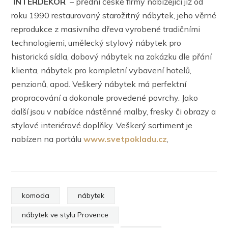
INTERDEKOR
– přední české firmy nabízející již od
roku 1990 restaurovaný starožitný nábytek, jeho věrné
reprodukce z masivního dřeva vyrobené tradičními
technologiemi, umělecký stylový nábytek pro
historická sídla, dobový nábytek na zakázku dle přání
klienta, nábytek pro kompletní vybavení hotelů,
penzionů, apod. Veškerý nábytek má perfektní
propracování a dokonale provedené povrchy. Jako
další jsou v nabídce nástěnné malby, fresky či obrazy a
stylové interiérové doplňky. Veškerý sortiment je
nabízen na portálu
www.svetpokladu.cz
,
komoda
nábytek
nábytek ve stylu Provence