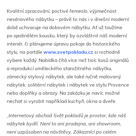
Kvalitní zpracování, poctivé řemeslo, výjimečnost
nesériového nábytku – právě to nás i v dnešní moderní
době uchvacuje na dobovém nábytku. Ať už toužíme
po ojedinělém kousku, který by ozvláštnil náš moderní
interiér, či plánujeme úpravu pokoje do historického
stylu, na portále
www.svetpokladu.cz
si rozhodně
vybere každý. Nabídka čítá více než tisíc kusů originálů
a reprodukcí uměleckého starožitného nábytku,
zámecký stylový nábytek, ale také ručně malovaný
nábytek, solitérní nábytek i nábytek ve stylu Provence
nebo doplňky a obrazy. Na zakázku je navíc možné
nechat si vyrobit například kuchyň, okna a dveře.
„
Internetový obchod
Svět pokladů je prostor, kde náš
nábytek bydlí. Není to ani prodejna, ani showroom,
není uzpůsoben na návštěvy. Zákazníci po celém