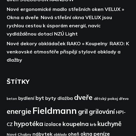
Nové ergonomické madlo střešních oken VELUX »
Okna a dveře
:
Nová střešní okna VELUX jsou
rychlou cestou k úsporám energií,
navíc
vydlážděnou dotací NZÚ Light
Nové dekory obkládaček RAKO » Koupelny
:
RAKO: K
venkovské atmosféře přispějí stylové obklady a
dlažby
ŠTÍTKY
dveře
byt
byty
bydlení
dlažba
dětský pokoj
dřevo
beton
Fieldmann
energie
gril
grilování
HPI-
hypotéka
kuchyně
koupelna
izolace
CZ
krb
peníze
okna
nábytek
oheň
Nové Chabry
obklady