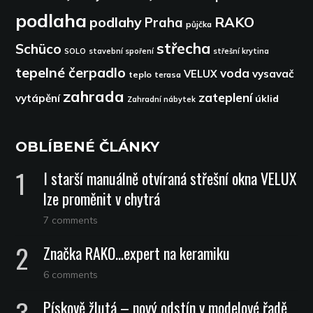
podlaha
podlahy
RAKO
Praha
půjčka
střecha
Schüco
SOLO
stavební spoření
střešní krytina
tepelné čerpadlo
voda
VELUX
vysavač
teplo
terasa
zahrada
zateplení
vytápění
úklid
Zahradní nábytek
OBLÍBENÉ ČLÁNKY
I starší manuálně otvíraná střešní okna VELUX
lze proměnit v chytrá
7 comments
Značka RAKO…expert na keramiku
6 comments
Pískově žlutá – nový odstín v modelové řadě