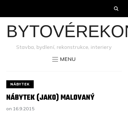
BYTOVÉREKO
Stavba, bydlení, rekonstrukce, interiery
MENU
NÁBYTEK
NÁBYTEK (JAKO) MALOVANÝ
on
16.9.2015