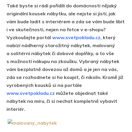
Také byste si rádi pořídili do domácnosti nějaký
originální kousek nábytku, ale nejste si jistí, jak
vám bude ladit s interiérem a zda se vám bude líbit
i ve skutečnosti
,
nejen na fotce v e-shopu?
Vyzkoušejte portál
www.svetpokladu.cz
, který
nabízí nádherný starožitný nábytek, malovaný
a solitérní nábytek či dobové doplňky
,
a to vše
s možností nákupu na zkoušku. Vybraný nábytek
vám bezplatně dovezou až domů a je jen na vás,
zda se rozhodnete si ho koupit, či nikoliv. Kromě již
vyrobených kousků si na portále
www.svetpokladu.cz
můžete objednat také
nábytek na míru, či si nechat kompletně vybavit
interiér.