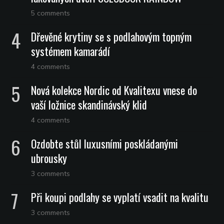
5 comments
Dřevěné krytiny se s podlahovým topným
systémem kamarádí
4 comments
Nová kolekce Nordic od Kvalitexu vnese do
vaší ložnice skandinávský klid
4 comments
Ozdobte stůl luxusními poskládanými
ubrousky
3 comments
Při koupi podlahy se vyplatí vsadit na kvalitu
3 comments