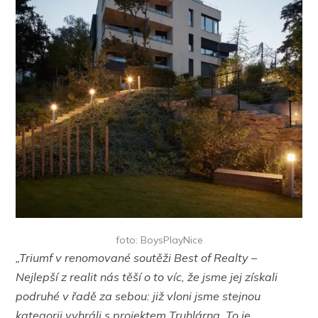
foto: BoysPlayNice
„Triumf v renomované soutěži Best of Realty –
Nejlepší z realit nás těší o to víc, že jsme jej získali
podruhé v řadě za sebou: již vloni jsme stejnou
kategorii vyhráli s projektem Truhlárna. To je