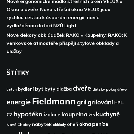
Nové ergonomické madlo střešních oken VELUX »
Okna a dveře
:
Nová střešní okna VELUX jsou
rychlou cestou k úsporám energií,
navíc
vydlážděnou dotací NZÚ Light
Nové dekory obkládaček RAKO » Koupelny
:
RAKO: K
venkovské atmosféře přispějí stylové obklady a
dlažby
ŠTÍTKY
dveře
byt
byty
bydlení
dlažba
dětský pokoj
dřevo
beton
Fieldmann
energie
gril
grilování
HPI-
hypotéka
kuchyně
koupelna
izolace
CZ
krb
peníze
okna
nábytek
oheň
Nové Chabry
obklady