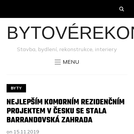
BYTOVÉREKO
Stavba, bydlení, rekonstrukce, interiery
MENU
BYTY
NEJLEPŠÍM KOMORNÍM REZIDENČNÍM
PROJEKTEM V ČESKU SE STALA
BARRANDOVSKÁ ZAHRADA
on
15.11.2019