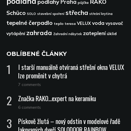
podlaha
podlahy
RAKO
Praha
půjčka
střecha
Schüco
SOLO
stavební spoření
střešní krytina
tepelné čerpadlo
voda
VELUX
vysavač
teplo
terasa
zahrada
zateplení
vytápění
úklid
Zahradní nábytek
OBLÍBENÉ ČLÁNKY
I starší manuálně otvíraná střešní okna VELUX
lze proměnit v chytrá
7 comments
Značka RAKO…expert na keramiku
6 comments
Pískově žlutá – nový odstín v modelové řadě
lakovaných dveří SOLODOOR RAINBOW