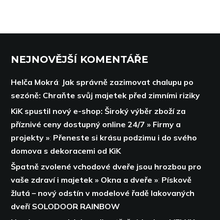
NEJNOVĚJŠÍ KOMENTÁŘE
Helča Mokrá
:
Jak správně zazimovat chalupu po
sezóně: Chraňte svůj majetek před zimními riziky
KiK spustil nový e-shop: Široký výběr zboží za
příznivé ceny dostupný online 24/7 » Firmy a
projekty »
:
Přeneste si krásu podzimu i do svého
domova s dekoracemi od KiK
Špatně zvolené vchodové dveře jsou hrozbou pro
vaše zdraví i majetek » Okna a dveře »
:
Pískově
žlutá – nový odstín v modelové řadě lakovaných
dveří SOLODOOR RAINBOW