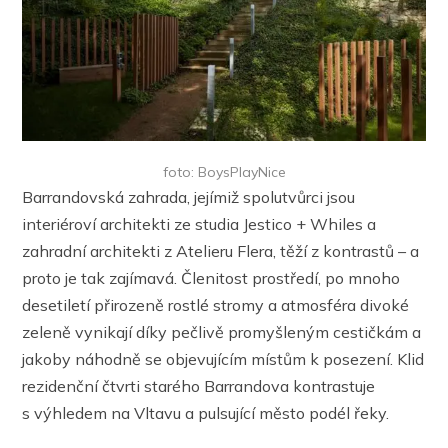
foto: BoysPlayNice
Barrandovská zahrada, jejímiž spolutvůrci jsou
interiéroví architekti ze studia Jestico + Whiles a
zahradní architekti z Atelieru Flera, těží z kontrastů – a
proto je tak zajímavá. Členitost prostředí, po mnoho
desetiletí přirozeně rostlé stromy a atmosféra divoké
zeleně vynikají díky pečlivě promyšleným cestičkám a
jakoby náhodně se objevujícím místům k posezení. Klid
rezidenční čtvrti starého Barrandova kontrastuje
s výhledem na Vltavu a pulsující město podél řeky.