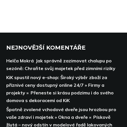
NEJNOVĚJŠÍ KOMENTÁŘE
Helča Mokrá
:
Jak správně zazimovat chalupu po
sezóně: Chraňte svůj majetek před zimními riziky
KiK spustil nový e-shop: Široký výběr zboží za
příznivé ceny dostupný online 24/7 » Firmy a
projekty »
:
Přeneste si krásu podzimu i do svého
domova s dekoracemi od KiK
Špatně zvolené vchodové dveře jsou hrozbou pro
vaše zdraví i majetek » Okna a dveře »
:
Pískově
žlutá – nový odstín v modelové řadě lakovaných