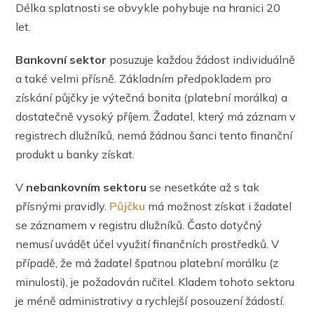
Délka splatnosti se obvykle pohybuje na hranici 20
let.
Bankovní sektor
posuzuje každou žádost individuálně
a také velmi přísně. Základním předpokladem pro
získání půjčky je výtečná bonita (platební morálka) a
dostatečně vysoký příjem. Žadatel, který má záznam v
registrech dlužníků, nemá žádnou šanci tento finanční
produkt u banky získat.
V
nebankovním sektoru
se nesetkáte až s tak
přísnými pravidly.
Půjčku
má možnost získat i žadatel
se záznamem v registru dlužníků. Často dotyčný
nemusí uvádět účel využití finančních prostředků. V
případě, že má žadatel špatnou platební morálku (z
minulosti), je požadován ručitel. Kladem tohoto sektoru
je méně administrativy a rychlejší posouzení žádostí.