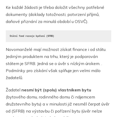
Ke každé žádosti je třeba doložit všechny potřebné
dokumenty (doklady totožnosti, potvrzení příjmů,
daňové přiznání za minulá období u OSVČ).
Státní fond rozvoje bydlení (SFRB)
Novomanželé mají možnost získat finance i od státu.
Jediným produktem na trhu, který je podporován
státem je SFRB. Jedná se o úvěr s nízkým úrokem. .
Podmínky pro získání však splňuje jen velmi málo
žadatelů.
Žadatel
nesmí být (spolu) vlastníkem bytu
(bytového domu, rodinného domu či nájemcem
družstevního bytu) a v minulosti již nesměl čerpat úvěr
od (SFRB) na výstavbu či pořízení bytu (úvěr nelze