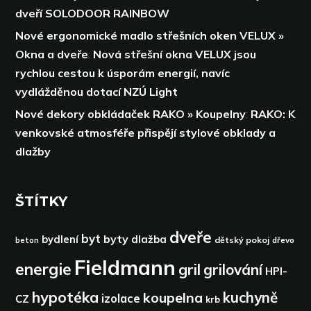
dveří SOLODOOR RAINBOW
Nové ergonomické madlo střešních oken VELUX »
Okna a dveře
:
Nová střešní okna VELUX jsou
rychlou cestou k úsporám energií,
navíc
vydlážděnou dotací NZÚ Light
Nové dekory obkládaček RAKO » Koupelny
:
RAKO: K
venkovské atmosféře přispějí stylové obklady a
dlažby
ŠTÍTKY
dveře
byt
byty
bydlení
dlažba
dětský pokoj
dřevo
beton
Fieldmann
energie
gril
grilování
HPI-
hypotéka
kuchyně
koupelna
izolace
CZ
krb