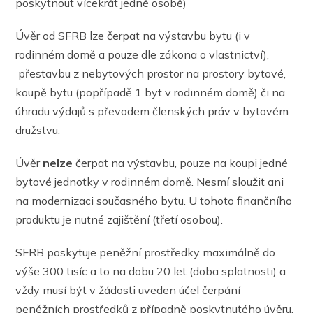
poskytnout vícekrát jedné osobě)
Úvěr od SFRB lze čerpat na výstavbu bytu (i v
rodinném domě a pouze dle zákona o vlastnictví),
přestavbu z nebytových prostor na prostory bytové,
koupě bytu (popřípadě 1 byt v rodinném domě) či na
úhradu výdajů s převodem členských práv v bytovém
družstvu.
Úvěr
nelze
čerpat na výstavbu, pouze na koupi jedné
bytové jednotky v rodinném domě. Nesmí sloužit ani
na modernizaci současného bytu. U tohoto finančního
produktu je nutné zajištění (třetí osobou).
SFRB poskytuje peněžní prostředky maximálně do
výše 300 tisíc a to na dobu 20 let (doba splatnosti) a
vždy musí být v žádosti uveden účel čerpání
peněžních prostředků z případně poskytnutého úvěru.