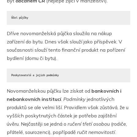
být
občanem ČR
(nejlépe žijící v manželství).
Účel půjčky
Dříve novomanželská půjčka sloužila na nákup
zařízení do bytu. Dnes však slouží jako příspěvek. V
současnosti slouží tento finanční produkt na pořízení
bydlení (domu či bytu).
Poskytovatelé a jejich podmínky
Novomanželskou půjčku lze získat od
bankovních i
nebankovních institucí
.
Podmínky
jednotlivých
produktů se ale velmi liší. Pravidlem však zůstává, že u
vyšších poskytnutých částek je potřeba zajištění
úvěru. Nejčastěji se jedná o
ručení třetí osobou
(rodiče,
přátelé, sourozenci), popřípadě
ručit nemovitostí
.