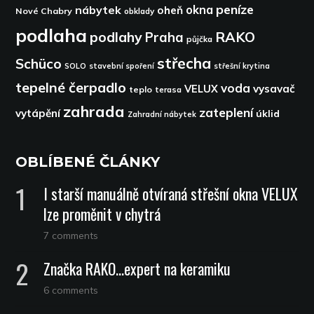
peníze
okna
nábytek
oheň
Nové Chabry
obklady
podlaha
podlahy
RAKO
Praha
půjčka
střecha
Schüco
SOLO
stavební spoření
střešní krytina
tepelné čerpadlo
voda
VELUX
vysavač
teplo
terasa
zahrada
zateplení
vytápění
úklid
Zahradní nábytek
OBLÍBENÉ ČLÁNKY
I starší manuálně otvíraná střešní okna VELUX
lze proměnit v chytrá
7 comments
Značka RAKO…expert na keramiku
6 comments