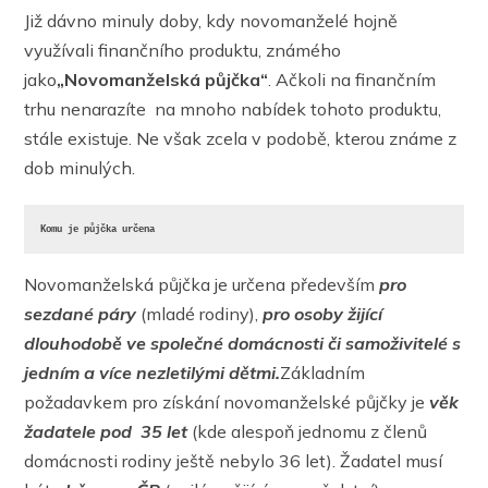
Již dávno minuly doby, kdy novomanželé hojně
využívali finančního produktu, známého
jako
„Novomanželská půjčka“
. Ačkoli na finančním
trhu nenarazíte na mnoho nabídek tohoto produktu,
stále existuje. Ne však zcela v podobě, kterou známe z
dob minulých.
Komu je půjčka určena
Novomanželská půjčka je určena především
pro
sezdané páry
(mladé rodiny),
pro osoby žijící
dlouhodobě ve společné domácnosti či samoživitelé s
jedním a více nezletilými dětmi.
Základním
požadavkem pro získání novomanželské půjčky je
věk
žadatele pod 35 let
(kde alespoň jednomu z členů
domácnosti rodiny ještě nebylo 36 let). Žadatel musí