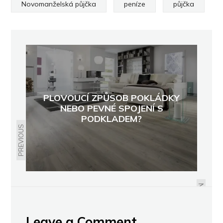
Novomanželská půjčka
peníze
půjčka
PLOVOUCÍ ZPŮSOB POKLÁDKY
NEBO PEVNÉ SPOJENÍ S
PODKLADEM?
PREVIOUS
INJEKTÁŽ ZDIVA JEDINĚ OD
ODBORNÍKŮ
NEXT
Leave a Comment