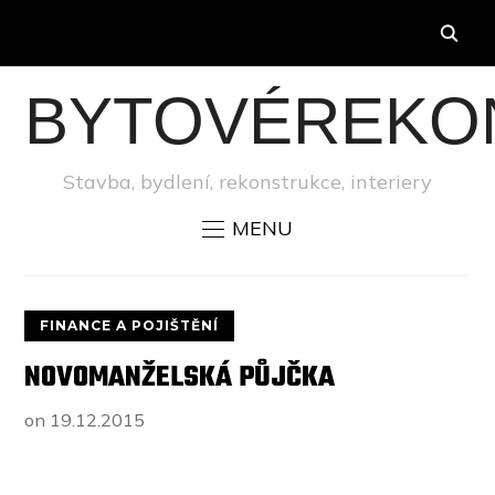
BYTOVÉREKO
Stavba, bydlení, rekonstrukce, interiery
MENU
FINANCE A POJIŠTĚNÍ
NOVOMANŽELSKÁ PŮJČKA
on
19.12.2015