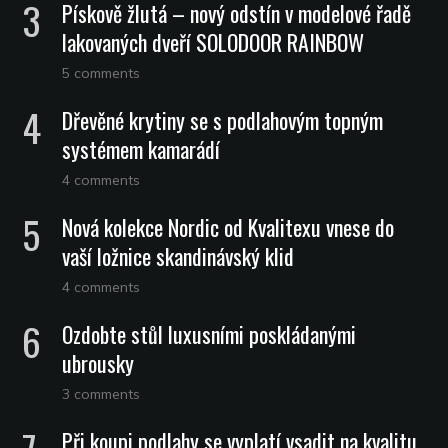
Pískově žlutá – nový odstín v modelové řadě
lakovaných dveří SOLODOOR RAINBOW
5 comments
Dřevěné krytiny se s podlahovým topným
systémem kamarádí
4 comments
Nová kolekce Nordic od Kvalitexu vnese do
vaší ložnice skandinávský klid
4 comments
Ozdobte stůl luxusními poskládanými
ubrousky
3 comments
Při koupi podlahy se vyplatí vsadit na kvalitu