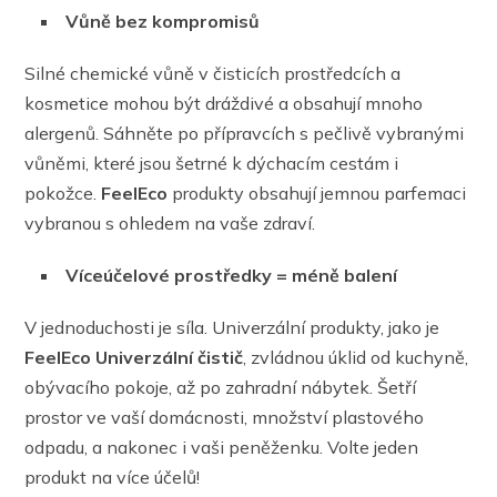
Vůně bez kompromisů
Silné chemické vůně v čisticích prostředcích a
kosmetice mohou být dráždivé a obsahují mnoho
alergenů. Sáhněte po přípravcích s pečlivě vybranými
vůněmi, které jsou šetrné k dýchacím cestám i
pokožce.
FeelEco
produkty obsahují jemnou parfemaci
vybranou s ohledem na vaše zdraví.
Víceúčelové prostředky = méně balení
V jednoduchosti je síla. Univerzální produkty, jako je
FeelEco Univerzální čistič
, zvládnou úklid od kuchyně,
obývacího pokoje, až po zahradní nábytek. Šetří
prostor ve vaší domácnosti, množství plastového
odpadu, a nakonec i vaši peněženku. Volte jeden
produkt na více účelů!