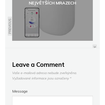
NEJVĚTŠÍCH MRAZECH
PREVIOUS
MODRÉ SVĚTLO V ZIMĚ: MÝTY,
REALITA A PROČ NÁS
OBRAZOVKY UNAVUJÍ
NEXT
Leave a Comment
Vaše e-mailová adresa nebude zveřejněna.
Vyžadované informace jsou označeny
*
Message