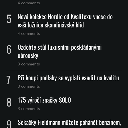
4 comments
Nová kolekce Nordic od Kvalitexu vnese do
vaší ložnice skandinávský klid
4 comments
Ozdobte stůl luxusními poskládanými
ubrousky
3 comments
Při koupi podlahy se vyplatí vsadit na kvalitu
3 comments
175 výročí značky SOLO
3 comments
Sekačky Fieldmann můžete pohánět benzínem,