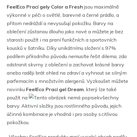
FeelEco Prací gely Color a Fresh
jsou maximálně
výkonné v péči o světlé, barevné a černé prádlo, a
přitom nedráždí a nevysušují pokožku. Barvy na
oblečení zůstanou dlouho jako nové a můžete je bez
starosti použít i na praní funkčních a sportovních
kousků v šatníku. Díky unikátnímu složení s 97%
podílem přírodního původu nemusíte řešit dilema, zda
odstranit skvrny z oblečení a zachovat krásné barvy
anebo raději brát ohled na zdraví a vyhnout se silným
parfemacím s množstvím alergenů. Vyzkoušet můžete
novinku
FeelEco Prací gel Dream
, který lze také
použít na
všechny
barvy. Aktivní složky jsou rostlinného původu, jejich
účinná kombinace je vhodná i pro osoby s citlivou
pokožkou.
„
Všechny FeelEco produkty mají vysoký obsah podílu