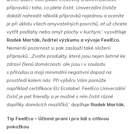
přípravků i toho, co jdete čistit. Univerzální čističe
dokáží nahradit několik přípravků najednou a oceníte
je při úklidu všech omyvatelných povrchů, ať už chcete
vytřít podlahy nebo omýt plochy v kuchyni
,“ vysvětluje
Radek Marták, ředitel výzkumu a vývoje FeelEco.
Nemenší pozornost si pak zaslouží také složení
přípravků. „
Zvolte produkty, které jsou nejen šetrné ke
zdraví členů domácnosti, ale jsou i v souladu
s přírodou a mají minimální negativní dopad na
prostředí kolem nás. Při výběru Vám pomůže
například certifikace EU Ecolabel. FeelEco Univerzální
čistič je pet friendly a je možné s ním čistit různé
doplňky domácích mazlíčků
,“ doplňuje
Radek Marták.
Tip FeelEco – Účinné praní i pro lidi s citlivou
pokožkou