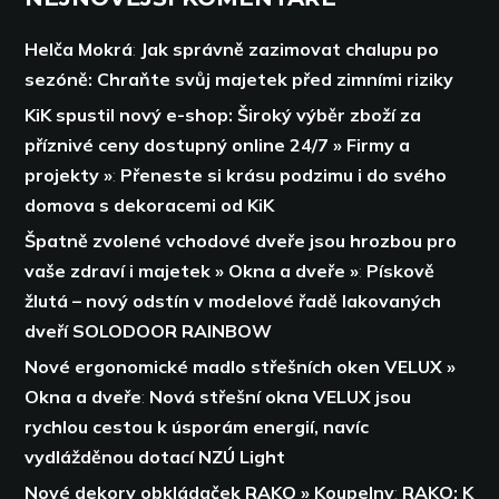
Helča Mokrá
:
Jak správně zazimovat chalupu po
sezóně: Chraňte svůj majetek před zimními riziky
KiK spustil nový e-shop: Široký výběr zboží za
příznivé ceny dostupný online 24/7 » Firmy a
projekty »
:
Přeneste si krásu podzimu i do svého
domova s dekoracemi od KiK
Špatně zvolené vchodové dveře jsou hrozbou pro
vaše zdraví i majetek » Okna a dveře »
:
Pískově
žlutá – nový odstín v modelové řadě lakovaných
dveří SOLODOOR RAINBOW
Nové ergonomické madlo střešních oken VELUX »
Okna a dveře
:
Nová střešní okna VELUX jsou
rychlou cestou k úsporám energií,
navíc
vydlážděnou dotací NZÚ Light
Nové dekory obkládaček RAKO » Koupelny
:
RAKO: K