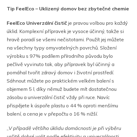
Tip FeelEco – Uklizený domov bez zbytečné chemie
FeelEco Univerzální čistič
je pravou volbou pro každý
úklid. Komplexní přípravek je vysoce účinný, takže si
hravě poradí se všemi nečistotami. Použít jej můžete
na všechny typy omyvatelných povrchů. Složení
výrobku s 97% podílem přírodního původu bylo
pečlivě vyvinuto tak, aby přípravek byl účinný a
pomáhal tvořit zdravý domov i životní prostředí.
Sáhnout můžete po praktickém velkém balení s
objemem 5 l, díky němuž budete mít dostatečnou
zásobu a univerzální čistič vždy při ruce. Navíc
přispějete k úspoře plastu o 44 % oproti menšímu
balení, a cena je v přepočtu o 16 % nižší.
„
V případě většího úklidu domácnosti je při výběru
určitě dobré volit podle efektivity a univerzálnosti