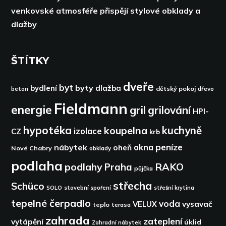
venkovské atmosféře přispějí stylové obklady a
dlažby
ŠTÍTKY
dveře
byt
byty
bydlení
dlažba
dětský pokoj
dřevo
beton
Fieldmann
energie
gril
grilování
HPI-
hypotéka
kuchyně
koupelna
izolace
CZ
krb
peníze
okna
nábytek
oheň
Nové Chabry
obklady
podlaha
podlahy
RAKO
Praha
půjčka
střecha
Schüco
SOLO
stavební spoření
střešní krytina
tepelné čerpadlo
voda
VELUX
vysavač
teplo
terasa
zahrada
zateplení
vytápění
úklid
Zahradní nábytek