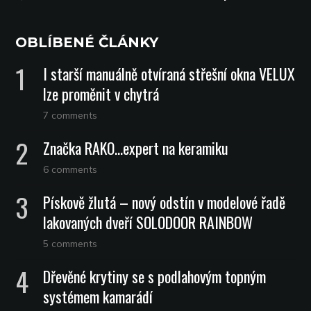
OBLÍBENÉ ČLÁNKY
I starší manuálně otvíraná střešní okna VELUX
lze proměnit v chytrá
7 comments
Značka RAKO…expert na keramiku
6 comments
Pískově žlutá – nový odstín v modelové řadě
lakovaných dveří SOLODOOR RAINBOW
5 comments
Dřevěné krytiny se s podlahovým topným
systémem kamarádí