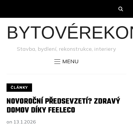
BYTOVÉREKO
Stavba, bydlení, rekonstrukce, interiery
MENU
ČLÁNKY
NOVOROČNÍ PŘEDSEVZETÍ? ZDRAVÝ
DOMOV DÍKY FEELECO
on
13.1.2026